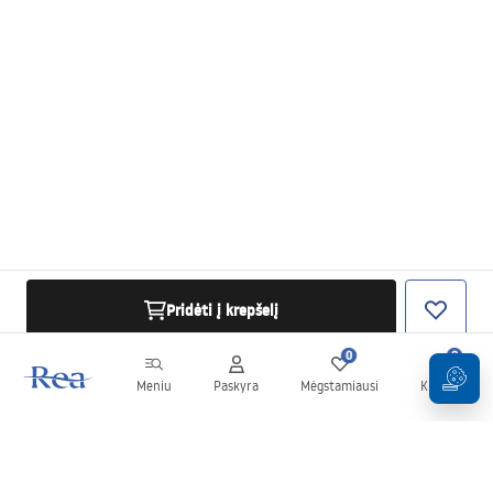
Pridėti į krepšelį
0
0
Meniu
Paskyra
Mėgstamiausi
Krepšelis
Naujienlaiškis