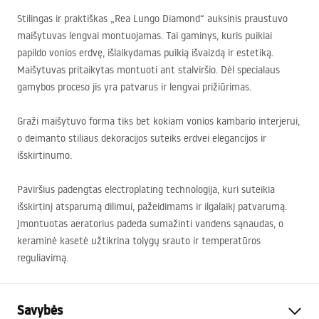
Stilingas ir praktiškas „Rea Lungo Diamond“ auksinis praustuvo
maišytuvas lengvai montuojamas. Tai gaminys, kuris puikiai
papildo vonios erdvę, išlaikydamas puikią išvaizdą ir estetiką.
Maišytuvas pritaikytas montuoti ant stalviršio. Dėl specialaus
gamybos proceso jis yra patvarus ir lengvai prižiūrimas.
Graži maišytuvo forma tiks bet kokiam vonios kambario interjerui,
o deimanto stiliaus dekoracijos suteiks erdvei elegancijos ir
išskirtinumo.
Paviršius padengtas electroplating technologija, kuri suteikia
išskirtinį atsparumą dilimui, pažeidimams ir ilgalaikį patvarumą.
Įmontuotas aeratorius padeda sumažinti vandens sąnaudas, o
keraminė kasetė užtikrina tolygų srauto ir temperatūros
reguliavimą.
Savybės