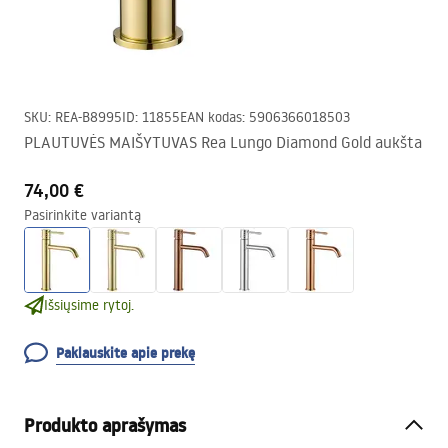
SKU
:
REA-B8995
ID
:
11855
EAN kodas
:
5906366018503
PLAUTUVĖS MAIŠYTUVAS Rea Lungo Diamond Gold aukšta
74,00 €
Pasirinkite variantą
Išsiųsime rytoj.
Paklauskite apie prekę
Produkto aprašymas