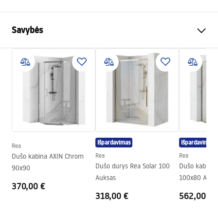
Savybės
Spalva
Juoda
Medžiaga
Metalas
Montavimo būdas
Prisukamas
Plotis
525
mm
Aukštis
50
mm
Gylis
80
mm
Išpardavimas
Išpardavimas
Rea
Serija
Leo
Dušo kabina AXIN Chrom
Rea
Rea
Garantija
24 mėnesių
Dušo durys Rea Solar 100
Dušo kabina 
90x90
Auksas
100x80 Auks
370,00 €
318,00 €
562,00 €