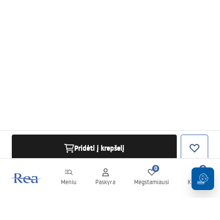
Pridėti į krepšelį
0
0
Meniu
Paskyra
Mėgstamiausi
Krepšelis