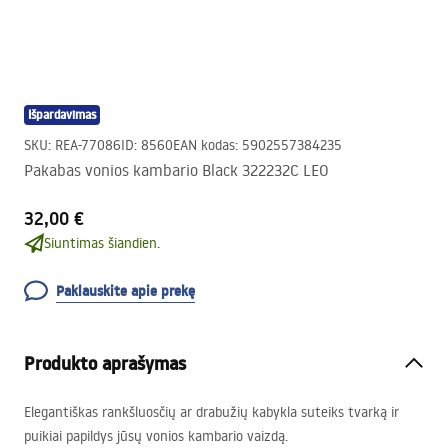
Išpardavimas
SKU
:
REA-77086
ID
:
8560
EAN kodas
:
5902557384235
Pakabas vonios kambario Black 322232C LEO
32,00 €
Siuntimas šiandien.
Paklauskite apie prekę
Produkto aprašymas
Elegantiškas rankšluosčių ar drabužių kabykla suteiks tvarką ir
puikiai papildys jūsų vonios kambario vaizdą.