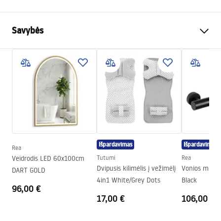
Savybės
Spalva
Juoda
Medžiaga
Metalas
Montavimo būdas
Lipnus
Plotis
635
mm
Aukštis
60
mm
Gylis
75
mm
Išpardavimas
Išpardavimas
Rea
Serija
Duo
Veidrodis LED 60x100cm
Tutumi
Rea
Garantija
24 mėnesių
Dvipusis kilimėlis į vežimėlį
Vonios maišy
DART GOLD
4in1 White/Grey Dots
Black
96,00 €
17,00 €
106,00 €