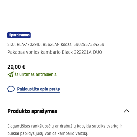
Išpardavimas
SKU
:
REA-77029
ID
:
8562
EAN kodas
:
5902557384259
Pakabas vonios kambario Black 322221A DUO
29,00 €
Išsiuntimas antradienis.
Paklauskite apie prekę
Produkto aprašymas
Elegantiškas rankšluosčių ar drabužių kabykla suteiks tvarką ir
puikiai papildys jūsų vonios kambario vaizdą.