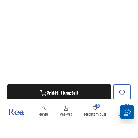
Pridėti į krepšelį
0
0
Meniu
Paskyra
Mėgstamiausi
Krepšelis