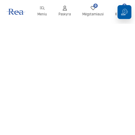
0
0
Meniu
Paskyra
Mėgstamiausi
Krepšelis
Naujienlaiškis
Sekite naujienas ir akcijas!
Prenumeruok
Įvesdami ir patvirtindami savo duomenis sutinkate gauti
naujienlaiškį pagal
Taisyklių
nuostatas.