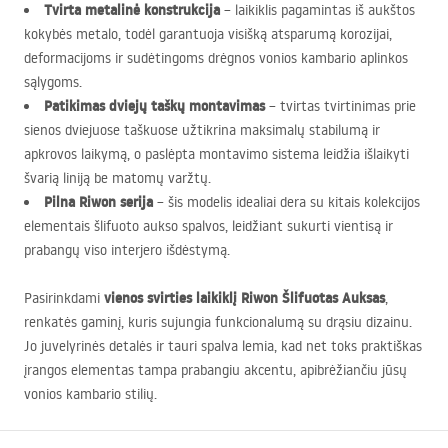
Tvirta metalinė konstrukcija
– laikiklis pagamintas iš aukštos
kokybės metalo, todėl garantuoja visišką atsparumą korozijai,
deformacijoms ir sudėtingoms drėgnos vonios kambario aplinkos
sąlygoms.
Patikimas dviejų taškų montavimas
– tvirtas tvirtinimas prie
sienos dviejuose taškuose užtikrina maksimalų stabilumą ir
apkrovos laikymą, o paslėpta montavimo sistema leidžia išlaikyti
švarią liniją be matomų varžtų.
Pilna Riwon serija
– šis modelis idealiai dera su kitais kolekcijos
elementais šlifuoto aukso spalvos, leidžiant sukurti vientisą ir
prabangų viso interjero išdėstymą.
vienos svirties laikiklį Riwon Šlifuotas Auksas
Pasirinkdami
,
renkatės gaminį, kuris sujungia funkcionalumą su drąsiu dizainu.
Jo juvelyrinės detalės ir tauri spalva lemia, kad net toks praktiškas
įrangos elementas tampa prabangiu akcentu, apibrėžiančiu jūsų
vonios kambario stilių.