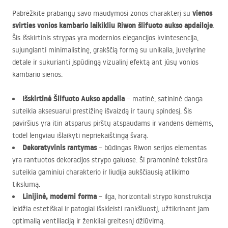
vienos
Pabrėžkite prabangų savo maudymosi zonos charakterį su
svirties vonios kambario laikikliu Riwon šlifuoto aukso apdailoje
.
Šis išskirtinis strypas yra modernios elegancijos kvintesencija,
sujungianti minimalistinę, grakščią formą su unikalia, juvelyrine
detale ir sukurianti įspūdingą vizualinį efektą ant jūsų vonios
kambario sienos.
Išskirtinė Šlifuoto Aukso apdaila
– matinė, satininė danga
suteikia aksesuarui prestižinę išvaizdą ir taurų spindesį. Šis
paviršius yra itin atsparus pirštų atspaudams ir vandens dėmėms,
todėl lengviau išlaikyti nepriekaištingą švarą.
Dekoratyvinis rantymas
– būdingas Riwon serijos elementas
yra rantuotos dekoracijos strypo galuose. Ši pramoninė tekstūra
suteikia gaminiui charakterio ir liudija aukščiausią atlikimo
tikslumą.
Linijinė, moderni forma
– ilga, horizontali strypo konstrukcija
leidžia estetiškai ir patogiai išskleisti rankšluostį, užtikrinant jam
optimalią ventiliaciją ir ženkliai greitesnį džiūvimą.