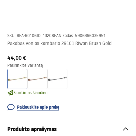
SKU
:
REA-60106
ID
:
13208
EAN kodas
:
5906366035951
Pakabas vonios kambario 29101 Riwon Brush Gold
44,00 €
Pasirinkite variantą
Siuntimas šiandien.
Paklauskite apie prekę
Produkto aprašymas