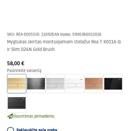
SKU
:
REA-E0055
ID
:
11092
EAN kodas
:
5906366011016
Mygtukas skirtas montuojamam stelažui Rea T K011A-Q
ir Slim 024N Gold Brush
58,00 €
Pasirinkite variantą
Išsiuntimas pirmadienis.
Paklauskite apie prekę