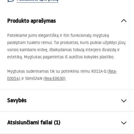
Produkto aprašymas
Pateikiame jums elegantišką ir itin funkcionalų mygtuką
paslėptam tualeto rėmui. Tai produktas, kuris puikiai užpildys jūsų
vonios kambario erdvę, išlaikydamas tobulą interjero išvaizdą ir
estetiką. Mygtukas pagamintas iš aukštos kokybės plastiko.
Mygtukas suderinamas tik su potinkiniu rėmu K011A-Q
(Rea-
E0054)
ir Slim024N
(Rea-E0630)
Savybės
Spalva
Šlifuotas auksas
Atsisiunčiami failai (1)
Medžiaga
Metalas