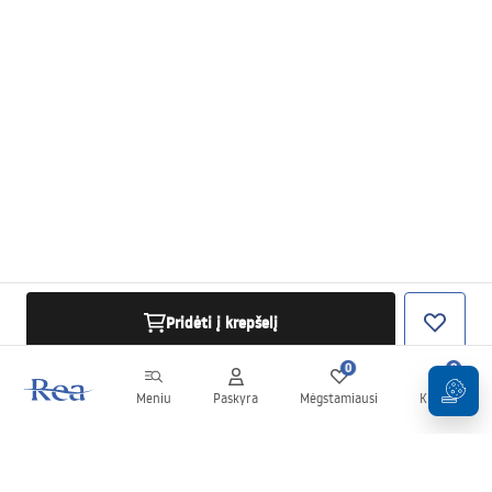
Pridėti į krepšelį
0
0
Meniu
Paskyra
Mėgstamiausi
Krepšelis
Naujienlaiškis