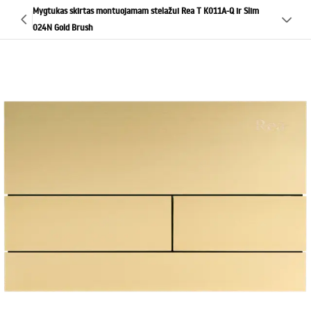
Mygtukas skirtas montuojamam stelažui Rea T K011A-Q ir Slim
024N Gold Brush