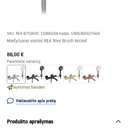
SKU
:
REA-B7506
ID
:
13386
EAN kodas
:
5906366027468
Maišytuvas vonios REA Rivo Brush Nickel
88,00 €
Pasirinkite variantą
Siuntimas šiandien.
Paklauskite apie prekę
Produkto aprašymas