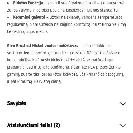
Bidetės funkcija
– speciali srovė palengvina tikslų maudymosi
zonos valymą ir gerokai padidina kasdienės higienos standartą.
Keraminė galvutė
– užtikrina sklandų vandens temperatūros
reguliavimą, o tai suteikia naudojimo komfortą ir užtikrina veikimą
be gedimų ilgus metus.
Rivo Brushed Nickel vonios maišytuvas
– tai pasirinkimas
vertinantiems komfortą ir modernų dizainą. Dėl tvirtos žalvario
konstrukcijos ir dėmesio kiekvienai detalei ši armatūra taps
prabangia jūsų interjero puošmena. Pasirinkę
REA
prekės ženklo
gaminį, būsite tikri dėl aukštos kokybės, užtikrinančios patogumą
ir patikimumą kiekvieną dieną.
Savybės
Baterijos Tipas
vonios
Atsisiunčiami failai (2)
Montavimo būdas
Sieninė