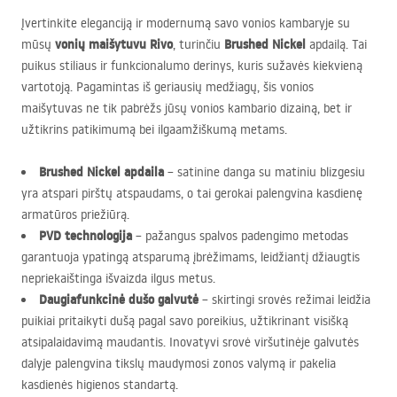
Įvertinkite eleganciją ir modernumą savo vonios kambaryje su
vonių maišytuvu Rivo
Brushed Nickel
mūsų
, turinčiu
apdailą. Tai
puikus stiliaus ir funkcionalumo derinys, kuris sužavės kiekvieną
vartotoją. Pagamintas iš geriausių medžiagų, šis vonios
maišytuvas ne tik pabrėžs jūsų vonios kambario dizainą, bet ir
užtikrins patikimumą bei ilgaamžiškumą metams.
Brushed Nickel apdaila
– satinine danga su matiniu blizgesiu
yra atspari pirštų atspaudams, o tai gerokai palengvina kasdienę
armatūros priežiūrą.
PVD
technologija
– pažangus spalvos padengimo metodas
garantuoja ypatingą atsparumą įbrėžimams, leidžiantį džiaugtis
nepriekaištinga išvaizda ilgus metus.
Daugiafunkcinė dušo galvutė
– skirtingi srovės režimai leidžia
puikiai pritaikyti dušą pagal savo poreikius, užtikrinant visišką
atsipalaidavimą maudantis. Inovatyvi srovė viršutinėje galvutės
dalyje palengvina tikslų maudymosi zonos valymą ir pakelia
kasdienės higienos standartą.