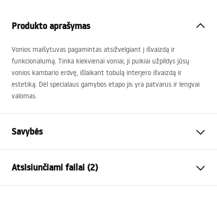
Produkto aprašymas
Vonios maišytuvas pagamintas atsižvelgiant į išvaizdą ir
funkcionalumą. Tinka kiekvienai voniai, ji puikiai užpildys jūsų
vonios kambario erdvę, išlaikant tobulą interjero išvaizdą ir
estetiką. Dėl specialaus gamybos etapo jis yra patvarus ir lengvai
valomas.
Savybės
Baterijos Tipas
vonios
Atsisiunčiami failai (2)
Montavimo būdas
Sieninė
Spalva
Šlifuotas auksas
Surinkimo instrukcijos
Snapelio tipas
Judama
Faucet.pdf