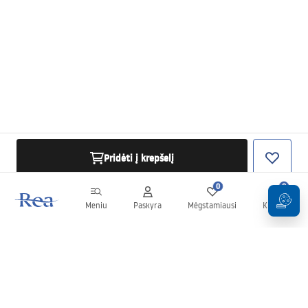
Pridėti į krepšelį
0
0
Meniu
Paskyra
Mėgstamiausi
Krepšelis
Naujienlaiškis
Sekite naujienas ir akcijas!