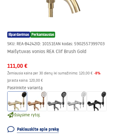
Išpardavimas
Perkamiausias
SKU
:
REA-B4242
ID
:
10151
EAN kodas
:
5902557399703
Maišytuvas vonios REA Clif Brush Gold
111,00 €
-
8
%
Žemiausia kaina per 30 dienų iki sumažinimo:
120,00 €
Įprasta kaina
:
120,00 €
Pasirinkite variantą
Išsiųsime rytoj.
Paklauskite apie prekę