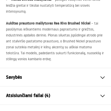
leidžia greitai ir tiksliai nustatyti temperatūrą bei srovės
intensyvumą.
Aukštas praustuvo maišytuvas Rea Rivo Brushed Nickel
– tai
pasiūlymas ieškantiems modernaus paprastumo ir griežtos,
industrinės apdailos derinio. Plonas siluetas įspūdingai atrodo prie
ant stalviršio pastatomo praustuvo, o Brushed Nickel praustuvo
zonai suteikia metalinį ir kilnų akcentą su aiškiai matoma
tekstūra. Tai modelis, padedantis sukurti funkcionalią, nuoseklią ir
stilingą vonios kambario erdvę.
Savybės
Baterijos Tipas
kriauklės
Atsisiunčiami failai (4)
Montavimo būdas
Ant stalviršio , Pastatoma
Spalva
Šlifuotas plienas