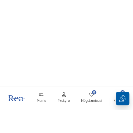
0
0
Meniu
Paskyra
Mėgstamiausi
Krepšelis
Naujienlaiškis