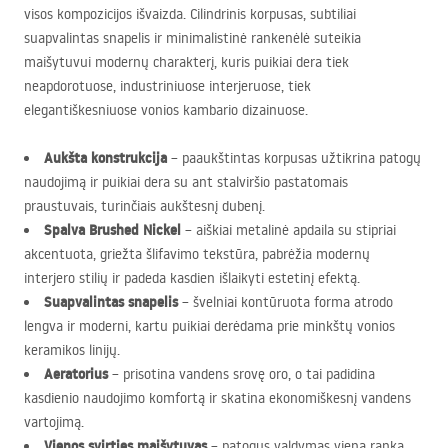
visos kompozicijos išvaizda. Cilindrinis korpusas, subtiliai
suapvalintas snapelis ir minimalistinė rankenėlė suteikia
maišytuvui modernų charakterį, kuris puikiai dera tiek
neapdorotuose, industriniuose interjeruose, tiek
elegantiškesniuose vonios kambario dizainuose.
Aukšta konstrukcija
– paaukštintas korpusas užtikrina patogų
naudojimą ir puikiai dera su ant stalviršio pastatomais
praustuvais, turinčiais aukštesnį dubenį.
Spalva Brushed Nickel
– aiškiai metalinė apdaila su stipriai
akcentuota, griežta šlifavimo tekstūra, pabrėžia modernų
interjero stilių ir padeda kasdien išlaikyti estetinį efektą.
Suapvalintas snapelis
– švelniai kontūruota forma atrodo
lengva ir moderni, kartu puikiai derėdama prie minkštų vonios
keramikos linijų.
Aeratorius
– prisotina vandens srovę oro, o tai padidina
kasdienio naudojimo komfortą ir skatina ekonomiškesnį vandens
vartojimą.
Vienos svirties maišytuvas
– patogus valdymas viena ranka