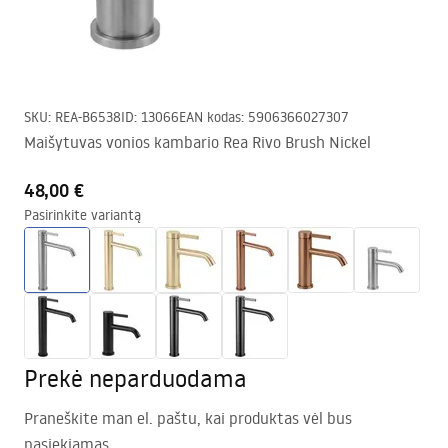
SKU
:
REA-B6538
ID
:
13066
EAN kodas
:
5906366027307
Maišytuvas vonios kambario Rea Rivo Brush Nickel
48,00 €
Pasirinkite variantą
Prekė neparduodama
Praneškite man el. paštu, kai produktas vėl bus
pasiekiamas.