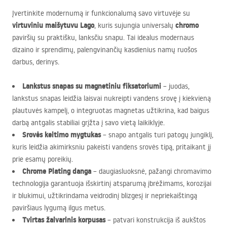
Įvertinkite modernumą ir funkcionalumą savo virtuvėje su
virtuviniu maišytuvu Lago
chromo
, kuris sujungia universalų
paviršių su praktišku, lanksčiu snapu. Tai idealus modernaus
dizaino ir sprendimų, palengvinančių kasdienius namų ruošos
darbus, derinys.
Lankstus snapas su magnetiniu fiksatoriumi
– juodas,
lankstus snapas leidžia laisvai nukreipti vandens srovę į kiekvieną
plautuvės kampelį, o integruotas magnetas užtikrina, kad baigus
darbą antgalis stabiliai grįžta į savo vietą laikiklyje.
Srovės keitimo mygtukas
– snapo antgalis turi patogų jungiklį,
kuris leidžia akimirksniu pakeisti vandens srovės tipą, pritaikant jį
prie esamų poreikių.
Chrome Plating danga
– daugiasluoksnė, pažangi chromavimo
technologija garantuoja išskirtinį atsparumą įbrėžimams, korozijai
ir blukimui, užtikrindama veidrodinį blizgesį ir nepriekaištingą
paviršiaus lygumą ilgus metus.
Tvirtas žalvarinis korpusas
– patvari konstrukcija iš aukštos