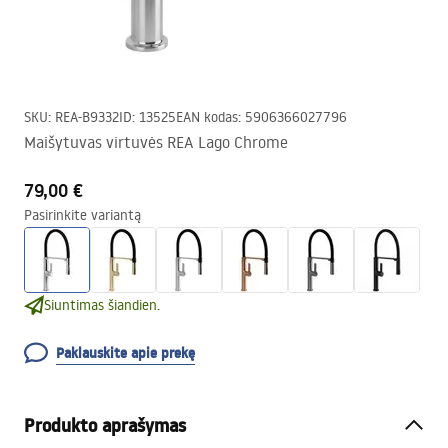
SKU
:
REA-B9332
ID
:
13525
EAN kodas
:
5906366027796
Maišytuvas virtuvės REA Lago Chrome
79,00 €
Pasirinkite variantą
Siuntimas šiandien.
Paklauskite apie prekę
Produkto aprašymas