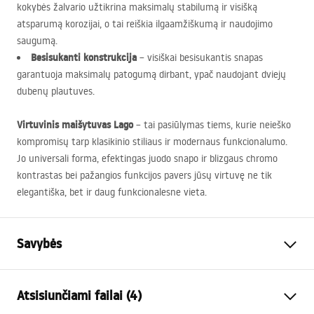
kokybės žalvario užtikrina maksimalų stabilumą ir visišką
atsparumą korozijai, o tai reiškia ilgaamžiškumą ir naudojimo
saugumą.
Besisukanti konstrukcija
– visiškai besisukantis snapas
garantuoja maksimalų patogumą dirbant, ypač naudojant dviejų
dubenų plautuves.
Virtuvinis maišytuvas Lago
– tai pasiūlymas tiems, kurie neieško
kompromisų tarp klasikinio stiliaus ir modernaus funkcionalumo.
Jo universali forma, efektingas juodo snapo ir blizgaus chromo
kontrastas bei pažangios funkcijos pavers jūsų virtuvę ne tik
elegantiška, bet ir daug funkcionalesne vieta.
Savybės
Baterijos Tipas
virtuvės
Atsisiunčiami failai (4)
Montavimo būdas
Pastatoma