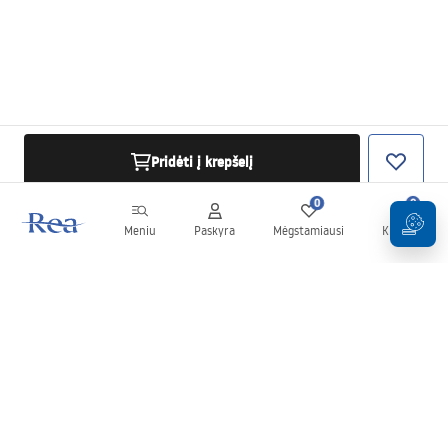
Pridėti į krepšelį
0
0
Meniu
Paskyra
Mėgstamiausi
Krepšelis
Naujienlaiškis
Sekite naujienas ir akcijas!