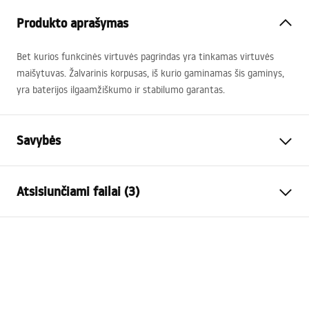
Produkto aprašymas
Bet kurios funkcinės virtuvės pagrindas yra tinkamas virtuvės
maišytuvas. Žalvarinis korpusas, iš kurio gaminamas šis gaminys,
yra baterijos ilgaamžiškumo ir stabilumo garantas.
Savybės
Baterijos Tipas
virtuvės
Atsisiunčiami failai (3)
Montavimo būdas
Pastatoma
Spalva
Šlifuotas varis
Instrukcja baterii
Snapelio tipas
Judama, Ištraukiama
insrtukcja baterii jezyki.pdf
Medžiaga
Žalvaris
Snapelio diapazonas
175
mm
Higienos sertifikatas