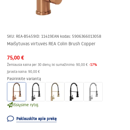
SKU
:
REA-B5459
ID
:
11419
EAN kodas
:
5906366013058
Maišytuvas virtuvės REA Colin Brush Copper
75,00 €
-
17
%
Žemiausia kaina per 30 dienų iki sumažinimo:
90,00 €
Įprasta kaina
:
90,00 €
Pasirinkite variantą
Išsiųsime rytoj.
Paklauskite apie prekę