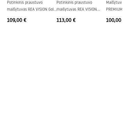
Safety_Information_Faucets.pdf
Potinkinis praustuvo
Potinkinis praustuvo
Maišytuvas p
maišytuvas REA VISION Gold
maišytuvas REA VISION
PREMIUM Rea
+ BOX
Brush Gold + BOX
High
109,00 €
113,00 €
100,00 €