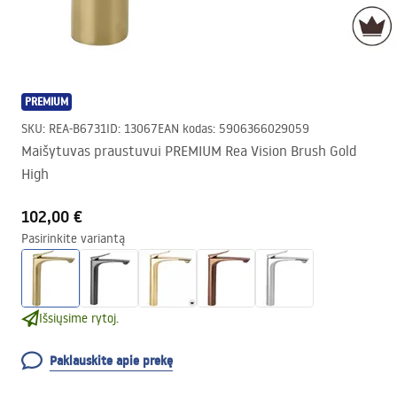
PREMIUM
SKU
:
REA-B6731
ID
:
13067
EAN kodas
:
5906366029059
Maišytuvas praustuvui PREMIUM Rea Vision Brush Gold
High
102,00 €
Pasirinkite variantą
Išsiųsime rytoj.
Paklauskite apie prekę