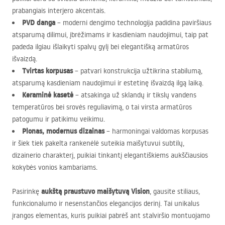
prabangiais interjero akcentais.
PVD
danga
– moderni dengimo technologija padidina paviršiaus
atsparumą dilimui, įbrėžimams ir kasdieniam naudojimui, taip pat
padeda ilgiau išlaikyti spalvų gylį bei elegantišką armatūros
išvaizdą.
Tvirtas korpusas
– patvari konstrukcija užtikrina stabilumą,
atsparumą kasdieniam naudojimui ir estetinę išvaizdą ilgą laiką.
Keraminė kasetė
– atsakinga už sklandų ir tikslų vandens
temperatūros bei srovės reguliavimą, o tai virsta armatūros
patogumu ir patikimu veikimu.
Plonas, modernus dizainas
– harmoningai valdomas korpusas
ir šiek tiek pakelta rankenėlė suteikia maišytuvui subtilų,
dizainerio charakterį, puikiai tinkantį elegantiškiems aukščiausios
kokybės vonios kambariams.
aukštą praustuvo maišytuvą Vision
Pasirinkę
, gausite stiliaus,
funkcionalumo ir nesenstančios elegancijos derinį. Tai unikalus
įrangos elementas, kuris puikiai pabrėš ant stalviršio montuojamo