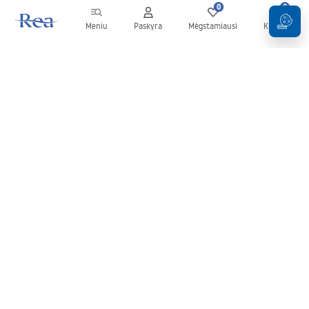
0
0
Meniu
Paskyra
Mėgstamiausi
Krepšelis
Naujienlaiškis
Sekite naujienas ir akcijas!
Prenumeruok
Įvesdami ir patvirtindami savo duomenis sutinkate gauti
naujienlaiškį pagal
Taisyklių
nuostatas.