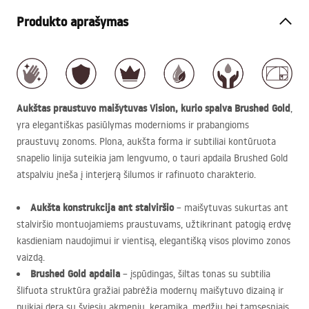
Produkto aprašymas
Aukštas praustuvo maišytuvas Vision, kurio spalva Brushed Gold
,
yra elegantiškas pasiūlymas modernioms ir prabangioms
praustuvų zonoms. Plona, aukšta forma ir subtiliai kontūruota
snapelio linija suteikia jam lengvumo, o tauri apdaila Brushed Gold
atspalviu įneša į interjerą šilumos ir rafinuoto charakterio.
Aukšta konstrukcija ant stalviršio
– maišytuvas sukurtas ant
stalviršio montuojamiems praustuvams, užtikrinant patogią erdvę
kasdieniam naudojimui ir vientisą, elegantišką visos plovimo zonos
vaizdą.
Brushed Gold apdaila
– įspūdingas, šiltas tonas su subtilia
šlifuota struktūra gražiai pabrėžia modernų maišytuvo dizainą ir
puikiai dera su šviesiu akmeniu, keramika, medžiu bei tamsesniais,