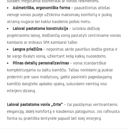
susidėti mėgstamai kosmetikai ar vonios reikmenims.
Asimetriška, ergonomiška forma
– paaukštintas atlošas
vienoje vonios pusėje užtikrina maksimalų komfortą ir puikią
atramą nugarai bei kaklui kasdienio poilsio metu.
Laisvai pastatoma konstrukcija
– suteikia didžiulę
projektavimo laisvę, leidžiančią vonią pastatyti centriniame vonios
kambario ar erdvaus
SPA
kambario taške.
Lengva priežiūra
– neporėtas akrilo paviršius leidžia greitai ir
be vargo išvalyti vonią, užkertant kelią kalkių nuosėdoms.
Pilnas detalių personalizavimas
– vonia standartiškai
komplektuojama su baltu kamščiu. Tačiau norėdami ją puikiai
priderinti prie savo maišytuvų, galite pasirinkti pageidaujamą
kamščio dangtelio apdailos spalvą, sukurdami vientisą viso
interjero dizainą.
Laisvai pastatoma vonia „Orte“
– tai pasiūlymas vertinantiems
eleganciją, didelį komfortą ir kasdienius patogumus. Jos rafinuota
forma su praktiška lentynėle papuoš bet kokį interjerą.