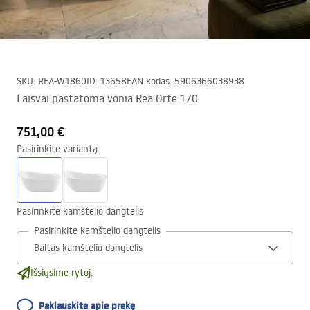
SKU
:
REA-W1860
ID
:
13658
EAN kodas
:
5906366038938
Laisvai pastatoma vonia Rea Orte 170
751,00 €
Pasirinkite variantą
Pasirinkite kamštelio dangtelis
Pasirinkite kamštelio dangtelis
Išsiųsime rytoj.
Paklauskite apie prekę