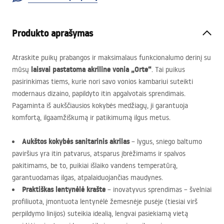
Produkto aprašymas
Atraskite puikų prabangos ir maksimalaus funkcionalumo derinį su
laisvai pastatoma akriline vonia „Orte“
mūsų
. Tai puikus
pasirinkimas tiems, kurie nori savo vonios kambariui suteikti
modernaus dizaino, papildyto itin apgalvotais sprendimais.
Pagaminta iš aukščiausios kokybės medžiagų, ji garantuoja
komfortą, ilgaamžiškumą ir patikimumą ilgus metus.
Aukštos kokybės sanitarinis akrilas
– lygus, sniego baltumo
paviršius yra itin patvarus, atsparus įbrėžimams ir spalvos
pakitimams, be to, puikiai išlaiko vandens temperatūrą,
garantuodamas ilgas, atpalaiduojančias maudynes.
Praktiškas lentynėlė krašte
– inovatyvus sprendimas – švelniai
profiliuota, įmontuota lentynėlė žemesnėje pusėje (tiesiai virš
perpildymo linijos) suteikia idealią, lengvai pasiekiamą vietą