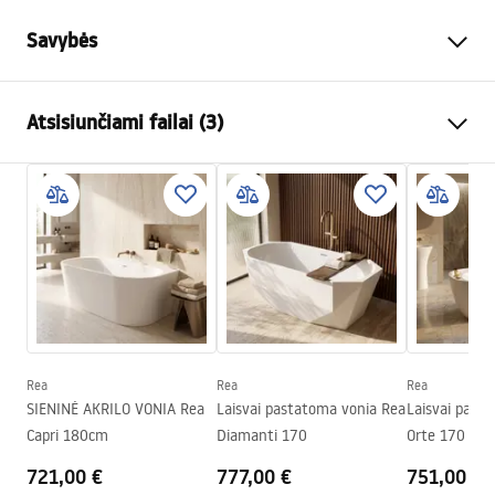
Savybės
Vonios tipas
Laisvai pastatomos
Atsisiunčiami failai (3)
Spalva
Balta
Medžiaga
Akrilas
Manual
Ilgis
1710
mm
Instrukcja_wanien_przy__ciennych.pdf
Plotis
780
mm
Aukštis
795
mm
Saugos informacija
Montavimo pusė
Universalus
WARUNKI_BEZPIECZENSTWA_WANNY.pdf
Kamštis ir sifonas komplekte
Taip
Garantija
24 mėnesių
Rea
Rea
Rea
Garantijos sąlygos
SIENINĖ AKRILO VONIA Rea
Laisvai pastatoma vonia Rea
Laisvai past
Warranty_Terms_and_Conditions_Bathtubs.pdf
Capri 180cm
Diamanti 170
Orte 170
721,00 €
777,00 €
751,00 €