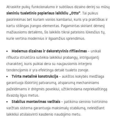
Atraskite puikų funkcionalumo ir subtilaus dizaino derinį su mūsų
sieniniu tualetinio popieriaus laikikliu „Otto“
. Tai puikus
pasirinkimas bet kuriam vonios kambariui, kuris yra praktiškas ir
kartu stilingas įrangos elementas. Pagamintas skiriant dėmesį
mažiausioms detalėms, šis laikiklis tikrai pateisins lūkesčius tų,
kurie vertina modernius ir ilgaamžius sprendimus.
Modernus dizainas ir dekoratyvinis rifliavimas
– unikali
rifliuota struktūra suteikia laikikliui prabangų, intriguojantį
charakterį, kuris puikiai dera su naujausiomis interjero
tendencijomis ir yra efektinga detalė tualeto zonoje.
Tvirta metalinė konstrukcija
– aukštos kokybės medžiaga
garantuoja išskirtinį patvarumą, atsparumą mechaniniams
pažeidimams ir drėgmės poveikiui, užtikrindama nepriekaištingą
išvaizdą ilgus metus.
Stabilus montavimas varžtais
– patikima sieninio tvirtinimo
varžtais sistema garantuoja maksimalų stabilumą, neleidžiant
laikikliui atsilaisvinti kasdienio naudojimo metu.