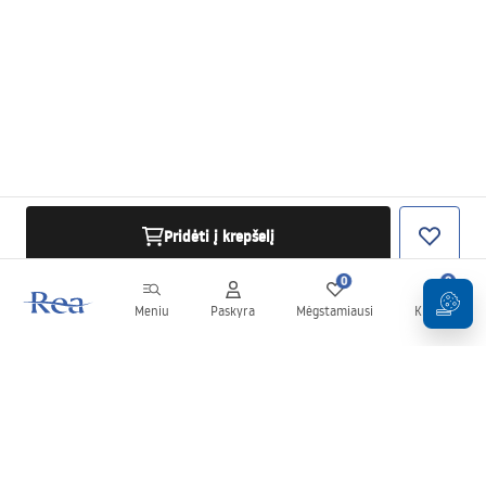
Pridėti į krepšelį
0
0
Meniu
Paskyra
Mėgstamiausi
Krepšelis
Naujienlaiškis
Sekite naujienas ir akcijas!