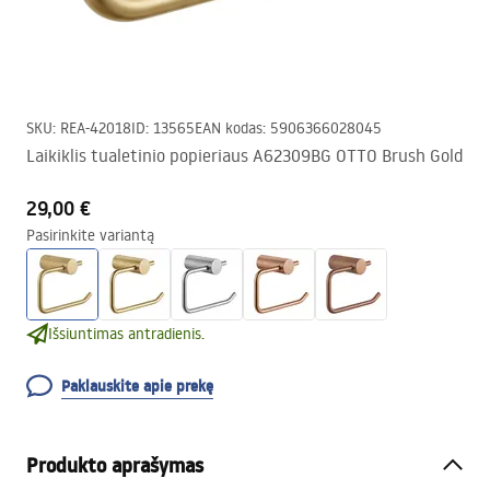
SKU
:
REA-42018
ID
:
13565
EAN kodas
:
5906366028045
Laikiklis tualetinio popieriaus A62309BG OTTO Brush Gold
29,00 €
Pasirinkite variantą
Išsiuntimas antradienis.
Paklauskite apie prekę
Produkto aprašymas