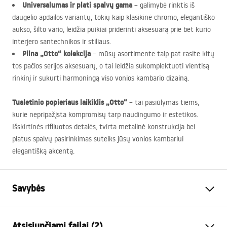
Universalumas ir plati spalvų gama
– galimybė rinktis iš
daugelio apdailos variantų, tokių kaip klasikinė chromo, elegantiško
aukso, šilto vario, leidžia puikiai priderinti aksesuarą prie bet kurio
interjero santechnikos ir stiliaus.
Pilna „Otto“ kolekcija
– mūsų asortimente taip pat rasite kitų
tos pačios serijos aksesuarų, o tai leidžia sukomplektuoti vientisą
rinkinį ir sukurti harmoningą viso vonios kambario dizainą.
Tualetinio popieriaus laikiklis „Otto“
– tai pasiūlymas tiems,
kurie nepripažįsta kompromisų tarp naudingumo ir estetikos.
Išskirtinės rifliuotos detalės, tvirta metalinė konstrukcija bei
platus spalvų pasirinkimas suteiks jūsų vonios kambariui
elegantišką akcentą.
Savybės
Spalva
Šlifuotas auksas
Atsisiunčiami failai (2)