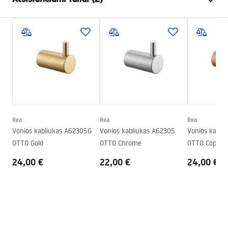
Medžiaga
Metalas
Montavimo būdas
Prisukamas
Garantijos sąlygos
Plotis
140
mm
Warranty_Terms_and_Conditions_Accessories_-_24.pdf
Aukštis
95
mm
Gylis
70
mm
Saugos informacija
Serija
Otto
Safety_Information_Accessories.pdf
Garantija
24 mėnesių
Rea
Rea
Rea
Vonios kabliukas A62305G
Vonios kabliukas A62305
Vonios kabli
OTTO Gold
OTTO Chrome
OTTO Copper
24,00 €
22,00 €
24,00 €