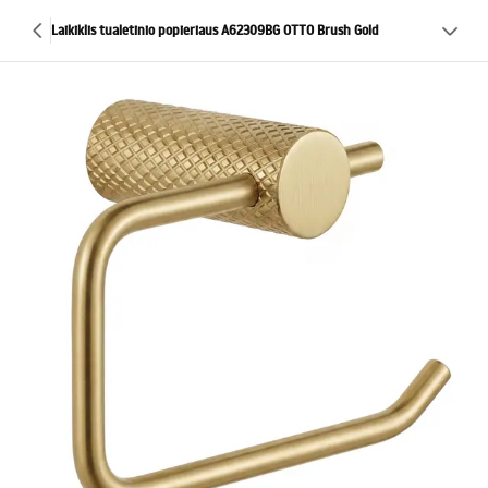
Laikiklis tualetinio popieriaus A62309BG OTTO Brush Gold