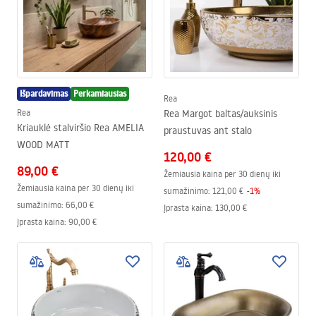
Išpardavimas
Perkamiausias
Rea
Rea
Rea Margot baltas/auksinis
Kriauklė stalviršio Rea AMELIA
praustuvas ant stalo
WOOD MATT
120,00 €
89,00 €
Žemiausia kaina per 30 dienų iki
Žemiausia kaina per 30 dienų iki
sumažinimo:
121,00 €
-
1
%
sumažinimo:
66,00 €
Įprasta kaina
:
130,00 €
Įprasta kaina
:
90,00 €