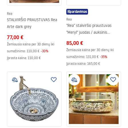
Išpardavimas
Rea
STALVIRŠIO PRAUSTUVAS Rea
Rea
"Rea" stalviršio praustuvas
Arte dark grey
"Meryl" juodas / auksinis
77,00 €
blizgesys
85,00 €
Žemiausia kaina per 30 dienų iki
Žemiausia kaina per 30 dienų iki
sumažinimo:
110,00 €
-
30
%
sumažinimo:
131,00 €
-
35
%
Įprasta kaina
:
110,00 €
Įprasta kaina
:
165,00 €