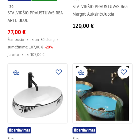
Rea
STALVIRŠIO PRAUSTUVAS Rea
STALVIRŠIO PRAUSTUVAS REA
Margot Auksinė/Juoda
ARTE BLUE
129,00 €
77,00 €
Žemiausia kaina per 30 dienų iki
sumažinimo:
107,00 €
-
28
%
Įprasta kaina
:
107,00 €
Išpardavimas
Išpardavimas
Rea
Rea