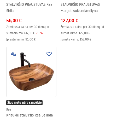
STALVIRŠIO PRAUSTUVAS Rea
STALVIRŠIO PRAUSTUVAS
Shila
Margot Auksinė/mėlyna
56,00 €
127,00 €
Žemiausia kaina per 30 dienų iki
Žemiausia kaina per 30 dienų iki
sumažinimo:
66,00 €
-
15
%
sumažinimo:
122,00 €
Įprasta kaina
:
91,00 €
Įprasta kaina
:
153,00 €
Šiuo metu nėra sandėlyje
Rea
Kriauklė stalviršio Rea Belinda