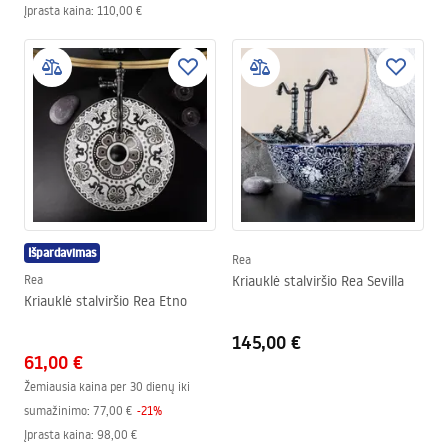
Įprasta kaina
:
110,00 €
Išpardavimas
Rea
Rea
Kriauklė stalviršio Rea Sevilla
Kriauklė stalviršio Rea Etno
145,00 €
61,00 €
Žemiausia kaina per 30 dienų iki
sumažinimo:
77,00 €
-
21
%
Įprasta kaina
:
98,00 €