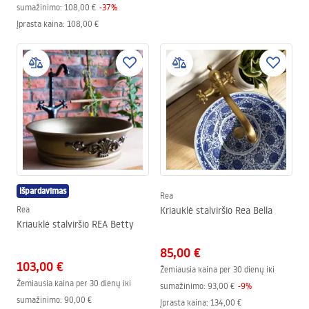
sumažinimo:
108,00 €
-
37
%
Įprasta kaina
:
108,00 €
Išpardavimas
Rea
Rea
Kriauklė stalviršio Rea Bella
Kriauklė stalviršio REA Betty
85,00 €
103,00 €
Žemiausia kaina per 30 dienų iki
Žemiausia kaina per 30 dienų iki
sumažinimo:
93,00 €
-
9
%
sumažinimo:
90,00 €
Įprasta kaina
:
134,00 €