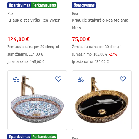
Išpardavimas
Perkamiausias
Išpardavimas
Rea
Rea
Kriauklė stalviršio Rea Vivien
Kriauklė stalviršio Rea Melania
Meryl
124,00 €
75,00 €
Žemiausia kaina per 30 dienų iki
Žemiausia kaina per 30 dienų iki
sumažinimo:
114,00 €
sumažinimo:
103,00 €
-
27
%
Įprasta kaina
:
145,00 €
Įprasta kaina
:
134,00 €
Išpardavimas
Perkamiausias
Rea