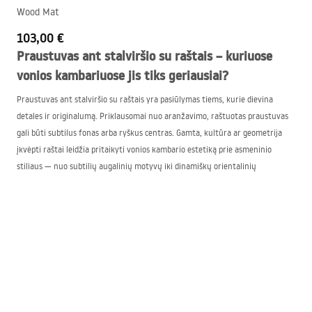
Wood Mat
103,00 €
Praustuvas ant stalviršio su raštais – kuriuose
vonios kambariuose jis tiks geriausiai?
Praustuvas ant stalviršio su raštais yra pasiūlymas tiems, kurie dievina
detales ir originalumą. Priklausomai nuo aranžavimo, raštuotas praustuvas
gali būti subtilus fonas arba ryškus centras. Gamta, kultūra ar geometrija
įkvėpti raštai leidžia pritaikyti vonios kambario estetiką prie asmeninio
stiliaus — nuo subtilių augalinių motyvų iki dinamiškų orientalinių
dekoracijų. Tokie praustuvai su raštais puikiai dera su minimalistiniais
baldais, įnešdami į erdvę spalvų ir gyvybės.
Asortimente rasite įvairių formų ir stilių: praustuvas ant stalviršio su raštais
pasitaiko tiek elegantiškose ovalo formos versijose, tiek labiau geometrinėse
formose. Modeliai siūlomi gausioje spalvų paletėje — nuo klasikinės juodos su
auksiniais akcentais, per tamsiai mėlyną su orientaliniais ornamentais, iki
marmurinių, efektingų raštų. Kiekvienas produktas yra kruopščiai
pagamintas raštuotas praustuvas, derinantis rašto grožį su sanitarinės