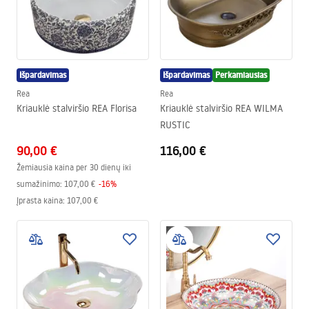
Išpardavimas
Išpardavimas
Perkamiausias
Rea
Rea
Kriauklė stalviršio REA Florisa
Kriauklė stalviršio REA WILMA
RUSTIC
90,00 €
116,00 €
Žemiausia kaina per 30 dienų iki
sumažinimo:
107,00 €
-
16
%
Įprasta kaina
:
107,00 €