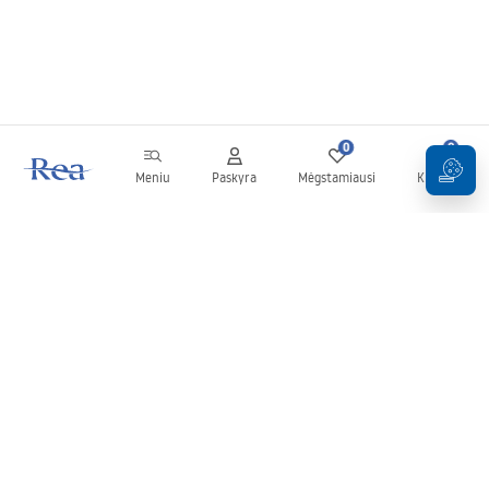
0
0
Meniu
Paskyra
Mėgstamiausi
Krepšelis
Naujienlaiškis
Sekite naujienas ir akcijas!
Prenumeruok