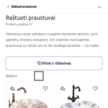
Raštuoti praustuvai
Raštuoti praustuvai
Produktų skaičius: 27
Kiekvienas vonios kambarys nusipelno asmeninio akcento, kuris
pabrėžtų interjero charakterį. Ant stalviršio montuojamas
praustuvas su raštais yra ne tik naudinga keramika — tai mažas
meno kūrinys, kuris suteikia kasdienėms veikloms išskirtinį
atspalvį. Tiksliai atspausdintos detalės įneša į erdvę dizaino
elementą, kuris traukia žvilgsnį ir žavi nuo pirmojo žvilgsnio. Mūsų
Filtrai ir rūšiavimas
asortimente rasite pasiūlymus, kurie yra puikus meninio išraiškos
ir kasdienio komforto derinys. Susipažinkite su jais jau dabar!
Rodinys
: