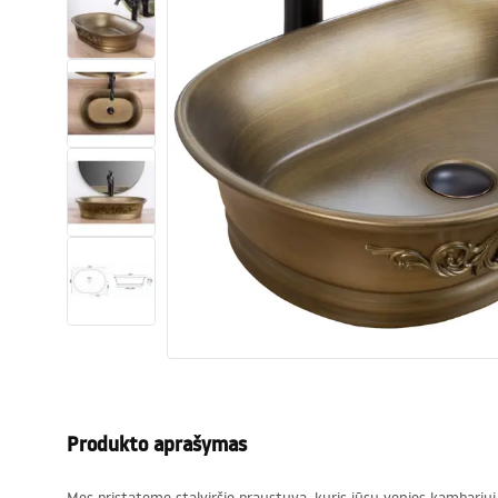
Tualetai
Praustuvas
Vonios ir ekranai
Vonios maišytuvai
Vonios dušai
Virtuvė
Vonios aksesuarai ir baldai
Produkto aprašymas