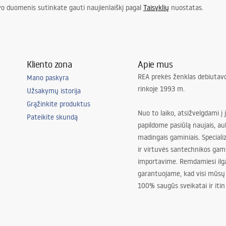
vo duomenis sutinkate gauti naujienlaiškį pagal
Taisyklių
nuostatas.
Kliento zona
Apie mus
REA prekės ženklas debiutavo
Mano paskyra
rinkoje 1993 m.
Užsakymų istorija
Grąžinkite produktus
Nuo to laiko, atsižvelgdami į 
Pateikite skundą
papildome pasiūlą naujais, au
madingais gaminiais. Special
ir virtuvės santechnikos gam
importavime. Remdamiesi ilg
garantuojame, kad visi mūsų
100% saugūs sveikatai ir itin