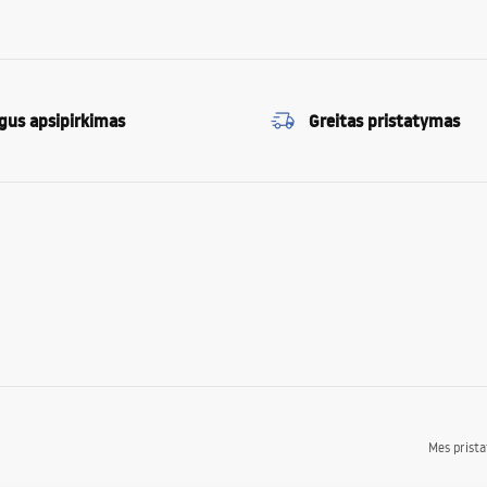
gus apsipirkimas
Greitas pristatymas
Mes prist