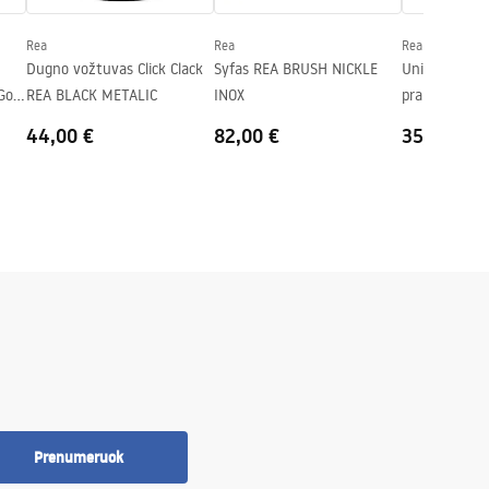
Rea
Rea
Rea
Dugno vožtuvas Click Clack
Syfas REA BRUSH NICKLE
Universalus „c
Gold
REA BLACK METALIC
INOX
praustuvo ki
Brushed Nick
44,00 €
82,00 €
35,00 €
Prenumeruok