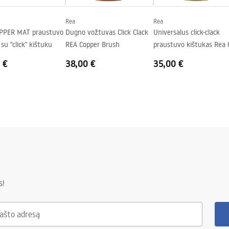
Rea
Rea
PPER MAT praustuvo
Dugno vožtuvas Click Clack
Universalus click-clack
 su "click" kištuku
REA Copper Brush
praustuvo kištukas Rea 
Antique
 €
38,00 €
35,00 €
s!