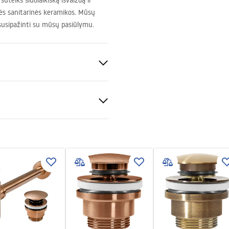
uteiks šiuolaikišką išvaizdą ir
ės sanitarinės keramikos. Mūsų
 susipažinti su mūsų pasiūlymu.
io
keramika
tijos sąlygos
nty_Terms_and_Conditions_
_-_5.pdf