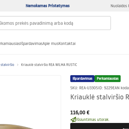
Nemokamas Pristatymas
Nuolaidos 
rkamiausias
Išpardavimas
Apie mus
Kontaktai
stalviršio
Kriauklė stalviršio REA WILMA RUSTIC
Išpardavimas
Perkamiausias
SKU
:
REA-U3305
ID
:
9229
EAN koda
Kriauklė stalvirši
116,00 €
Išsiuntimas utorak.