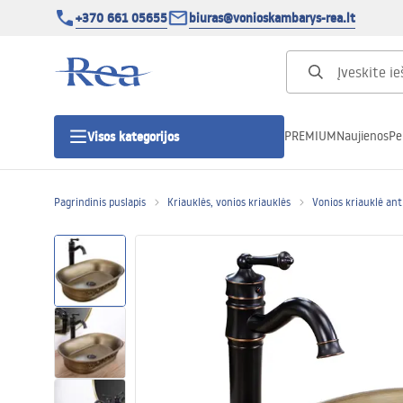
+370 661 05655
biuras@vonioskambarys-rea.lt
PREMIUM
Naujienos
Pe
Visos kategorijos
Pagrindinis puslapis
Kriauklės, vonios kriauklės
Vonios kriauklė ant 
Dušo kabinos
Dušo durys
Vonios dušo padėklai
Linijiniai dušo kanalai