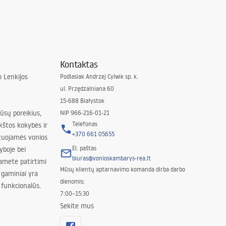
Kontaktas
 Lenkijos
Podlasiak Andrzej Cylwik sp. k.
ul. Przędzalniana 60
15-688 Białystok
jūsų poreikius,
NIP 966-216-01-21
Telefonas
kštos kokybės ir
+370 661 05655
izuojamės vonios
El. paštas
yboje bei
biuras@vonioskambarys-rea.lt
amete patirtimi
Mūsų klientų aptarnavimo komanda dirba darbo
 gaminiai yra
dienomis:
 funkcionalūs.
7:00–15:30
Sekite mus