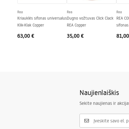
Skylė baterijom
Ne
Rea
Rea
Rea
Perpildymo anga
Ne
Kriauklės sifonas universalus
Dugno vožtuvas Click Clack
REA CO
Klik-Klak Copper
REA Copper
sifonas
63,00 €
35,00 €
81,00
Naujienlaiškis
Sekite naujienas ir akcija