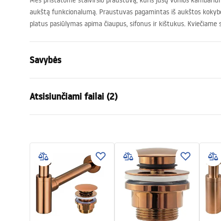
Mes pristatome stalviršio praustuvą, kuris jūsų vonios kambariui s
aukštą funkcionalumą. Praustuvas pagamintas iš aukštos kokyb
platus pasiūlymas apima čiaupus, sifonus ir kištukus. Kviečiame
Savybės
Montavimo būdas
Ant stalvirš
Atsisiunčiami failai (2)
Medžiaga
Sanitarinė 
Spalva
Varis
Garan
Apdaila
Šlifuotas
Surinkimo instrukcijos
Warra
Basin.pdf
Ilgis
550
mm
Basins
Plotis
380
mm
Aukštis
130
mm
Gylis
110
mm
Forma
Ovalus