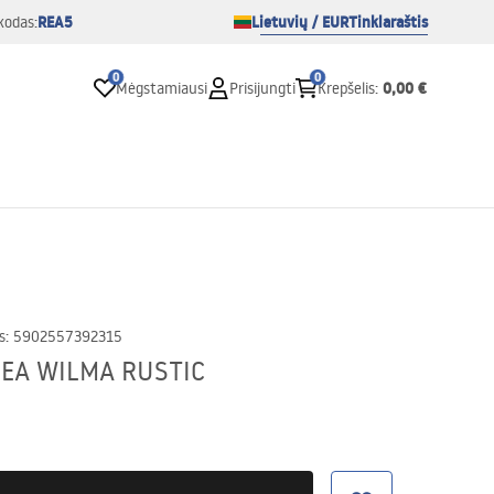
REA5
Lietuvių / EUR
Tinklaraštis
kodas:
0
0
0,00 €
Mėgstamiausi
Prisijungti
Krepšelis
:
s
:
5902557392315
o REA WILMA RUSTIC