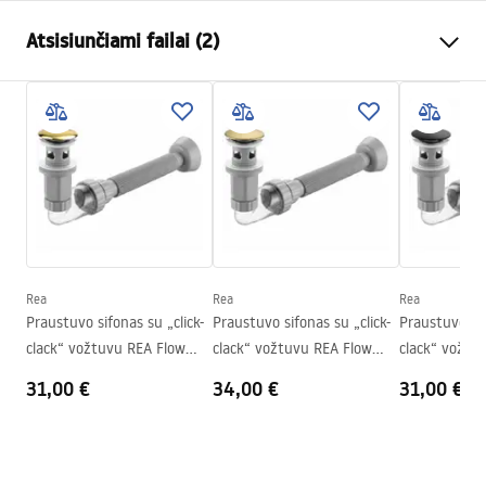
Montavimo būdas
Ant stalviršio
Atsisiunčiami failai (2)
Medžiaga
Sanitarinė keramika
Spalva
Oranžinė
Surinkimo instrukcijos
Apdaila
Matinis
Basin.pdf
Ilgis
370
mm
Plotis
370
mm
Garantijos sąlygos
Aukštis
135
mm
Warranty_Terms_and_Conditions_Basins_-_5.pdf
Gylis
110
mm
Forma
Apvalus
Rea
Rea
Rea
Praustuvo sifonas su „click-
Praustuvo sifonas su „click-
Praustuvo sif
Skylė baterijom
Ne
clack“ vožtuvu REA Flow
clack“ vožtuvu REA Flow
clack“ vožtu
Perpildymo anga
Ne
Gold
Brush Gold
Black
31,00 €
34,00 €
31,00 €