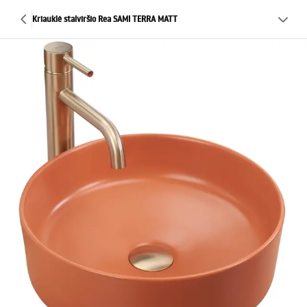
Kriauklė stalviršio Rea SAMI TERRA MATT