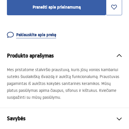
Pranešti apie prieinamumą
Paklauskite apie prekę
Produkto aprašymas
Mes pristatome stalviršio praustuvą, kuris jūsų vonios kambariui
suteiks šiuolaikišką išvaizdą ir aukštą funkcionalumą. Praustuvas
pagamintas iš aukštos kokybės sanitarinės keramikos. Mūsų
platus pasiūlymas apima čiaupus, sifonus ir kištukus. Kviečiame
susipažinti su mūsų pasiūlymu.
Savybės