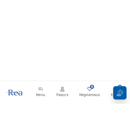
0
0
Meniu
Paskyra
Mėgstamiausi
Krepšelis
Naujienlaiškis
Sekite naujienas ir akcijas!