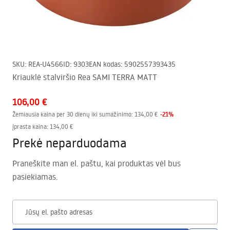
SKU
:
REA-U4566
ID
:
9303
EAN kodas
:
5902557393435
Kriauklė stalviršio Rea SAMI TERRA MATT
106,00 €
-
21
%
Žemiausia kaina per 30 dienų iki sumažinimo:
134,00 €
Įprasta kaina
:
134,00 €
Prekė neparduodama
Praneškite man el. paštu, kai produktas vėl bus
pasiekiamas.
Jūsų el. pašto adresas