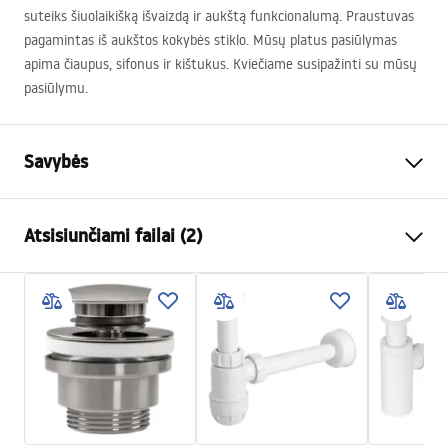
suteiks šiuolaikišką išvaizdą ir aukštą funkcionalumą. Praustuvas
pagamintas iš aukštos kokybės stiklo. Mūsų platus pasiūlymas
apima čiaupus, sifonus ir kištukus. Kviečiame susipažinti su mūsų
pasiūlymu.
Savybės
Montavimo būdas
Ant stalviršio
Atsisiunčiami failai (2)
Medžiaga
Grūdintas stiklas
Spalva
Pilka, Permatomas
Surinkimo instrukcijos
Apdaila
Blizgus
Basin.pdf
Ilgis
360
mm
Plotis
360
mm
Garantijos sąlygos
Aukštis
115
mm
Warranty_Terms_and_Conditions_Basins_-_5.pdf
Gylis
95
mm