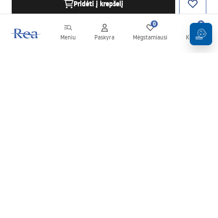
Pridėti į krepšelį
0
0
Meniu
Paskyra
Mėgstamiausi
Krepšelis
Naujienlaiškis
Sekite naujienas ir akcijas!
Prenumeruok
Įvesdami ir patvirtindami savo duomenis sutinkate gauti
naujienlaiškį pagal
Taisyklių
nuostatas.