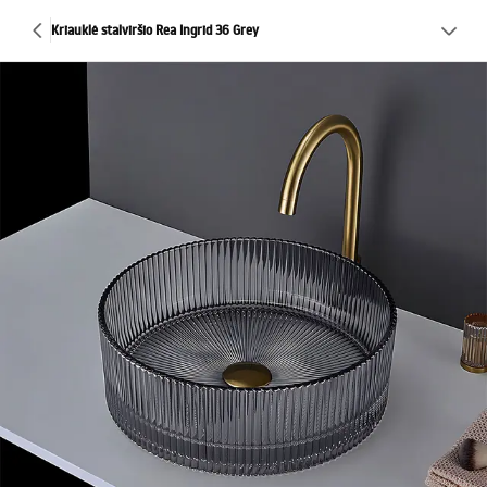
Kriauklė stalviršio Rea Ingrid 36 Grey