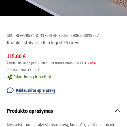
SKU
:
REA-U8524
ID
:
11753
EAN kodas
:
5906366019357
Kriauklė stalviršio Rea Ingrid 36 Grey
115,00 €
-
12
%
Žemiausia kaina per 30 dienų iki sumažinimo:
131,00 €
Įprasta kaina
:
131,00 €
Išsiuntimas pirmadienis.
Paklauskite apie prekę
Produkto aprašymas
Mes pristatome stalviršio praustuvą, kuris jūsų vonios kambariui