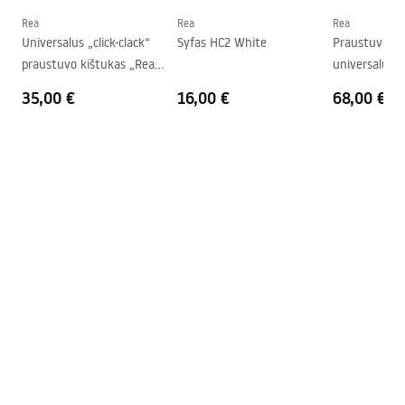
Forma
Apvalus
Rea
Rea
Rea
Universalus „click-clack“
Syfas HC2 White
Praustuvo Si
Skylė baterijom
Ne
praustuvo kištukas „Rea
universalus K
Perpildymo anga
Ne
Brushed Nickel INOX“
35,00 €
16,00 €
68,00 €