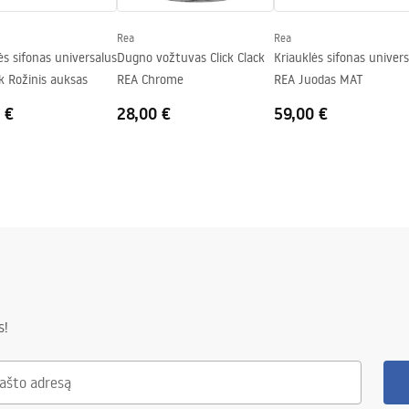
Rea
Rea
ės sifonas universalus
Dugno vožtuvas Click Clack
Kriauklės sifonas univer
ak Rožinis auksas
REA Chrome
REA Juodas MAT
 €
28,00 €
59,00 €
s!