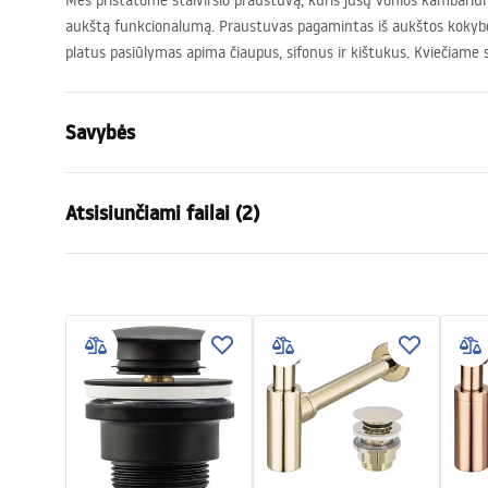
Mes pristatome stalviršio praustuvą, kuris jūsų vonios kambariui s
aukštą funkcionalumą. Praustuvas pagamintas iš aukštos kokyb
platus pasiūlymas apima čiaupus, sifonus ir kištukus. Kviečiame
Savybės
Montavimo būdas
Ant stalvirš
Atsisiunčiami failai (2)
Medžiaga
Grūdintas st
Spalva
Pilka, Per
Garan
Apdaila
Blizgus
Surinkimo instrukcijos
Warra
Basin.pdf
Ilgis
355
mm
Basins
Plotis
355
mm
Aukštis
115
mm
Gylis
95
mm
Forma
Apvalus