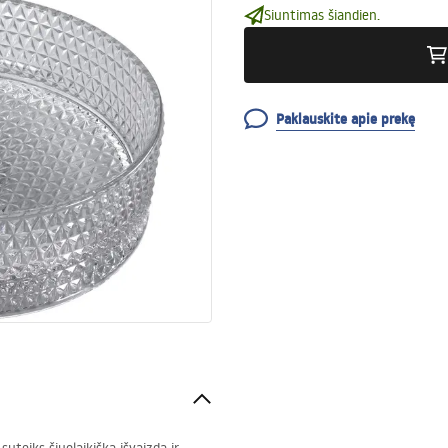
Siuntimas šiandien.
Paklauskite apie prekę