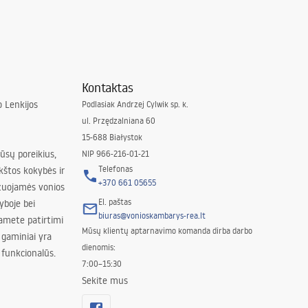
Kontaktas
 Lenkijos
Podlasiak Andrzej Cylwik sp. k.
ul. Przędzalniana 60
15-688 Białystok
jūsų poreikius,
NIP 966-216-01-21
Telefonas
kštos kokybės ir
+370 661 05655
izuojamės vonios
El. paštas
yboje bei
biuras@vonioskambarys-rea.lt
amete patirtimi
Mūsų klientų aptarnavimo komanda dirba darbo
 gaminiai yra
dienomis:
 funkcionalūs.
7:00–15:30
Sekite mus