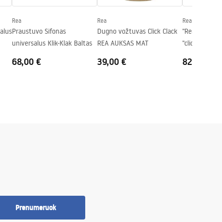
Rea
Rea
Rea
salus
Praustuvo Sifonas
Dugno vožtuvas Click Clack
"Rea" praustu
universalus Klik-Klak Baltas
REA AUKSAS MAT
"click" kištuk
Brūkšniuotas
68,00 €
39,00 €
82,00 €
Prenumeruok