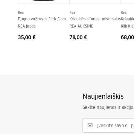
Skylė baterijom
Ne
Rea
Rea
Rea
Perpildymo anga
Ne
Dugno vožtuvas Click Clack
Kriauklės sifonas universalus
Kriaukl
REA juoda
REA AUKSINĖ
Klik-Kl
35,00 €
78,00 €
68,00
Naujienlaiškis
Sekite naujienas ir akcija