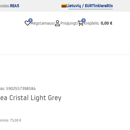
REA5
Lietuvių / EUR
Tinklaraštis
kodas:
0
0
0,00 €
Mėgstamiausi
Prisijungti
Krepšelis
:
das
:
5902557398584
Rea Cristal Light Grey
inimo:
75,00 €