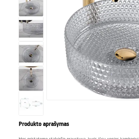
Tualetai
Praustuvas
Vonios ir ekranai
Vonios maišytuvai
Vonios dušai
Virtuvė
Vonios aksesuarai ir baldai
Produkto aprašymas