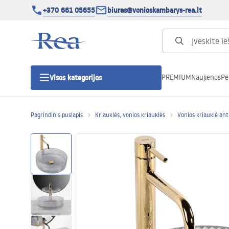
+370 661 05655
biuras@vonioskambarys-rea.lt
PREMIUM
Naujienos
Pe
Visos kategorijos
Pagrindinis puslapis
Kriauklės, vonios kriauklės
Vonios kriauklė ant 
Dušo kabinos
Dušo durys
Vonios dušo padėklai
Linijiniai dušo kanalai