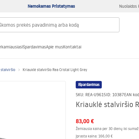
Nemokamas Pristatymas
Nuolaidos 
rkamiausias
Išpardavimas
Apie mus
Kontaktai
stalviršio
Kriauklė stalviršio Rea Cristal Light Grey
Išpardavimas
SKU
:
REA-U9615
ID
:
10387
EAN ko
Kriauklė stalviršio 
83,00 €
Žemiausia kaina per 30 dienų iki sumaž
Įprasta kaina
:
166,00 €