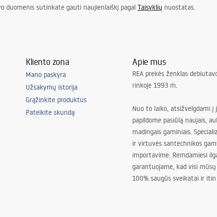
vo duomenis sutinkate gauti naujienlaiškį pagal
Taisyklių
nuostatas.
Kliento zona
Apie mus
REA prekės ženklas debiutavo
Mano paskyra
rinkoje 1993 m.
Užsakymų istorija
Grąžinkite produktus
Nuo to laiko, atsižvelgdami į 
Pateikite skundą
papildome pasiūlą naujais, au
madingais gaminiais. Special
ir virtuvės santechnikos gam
importavime. Remdamiesi ilg
garantuojame, kad visi mūsų
100% saugūs sveikatai ir itin