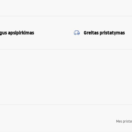
gus apsipirkimas
Greitas pristatymas
Mes prist