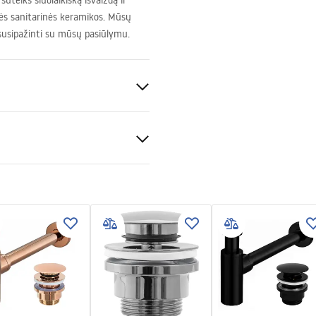
uteiks šiuolaikišką išvaizdą ir
ės sanitarinės keramikos. Mūsų
 susipažinti su mūsų pasiūlymu.
io
iklas
matomas
tijos sąlygos
nty_Terms_and_Conditions_
_-_5.pdf