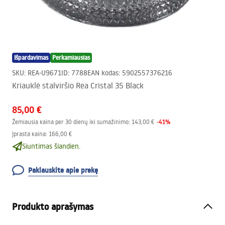
Išpardavimas
Perkamiausias
SKU
:
REA-U9671
ID
:
7788
EAN kodas
:
5902557376216
Kriauklė stalviršio Rea Cristal 35 Black
85,00 €
-
41
%
Žemiausia kaina per 30 dienų iki sumažinimo:
143,00 €
Įprasta kaina
:
166,00 €
Siuntimas šiandien.
Paklauskite apie prekę
Produkto aprašymas