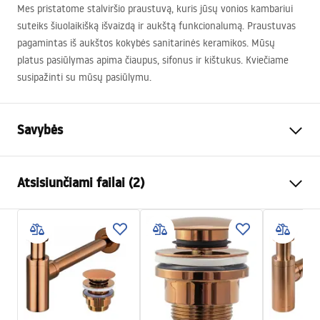
Mes pristatome stalviršio praustuvą, kuris jūsų vonios kambariui
suteiks šiuolaikišką išvaizdą ir aukštą funkcionalumą. Praustuvas
pagamintas iš aukštos kokybės sanitarinės keramikos. Mūsų
platus pasiūlymas apima čiaupus, sifonus ir kištukus. Kviečiame
susipažinti su mūsų pasiūlymu.
Savybės
Montavimo būdas
Ant stalviršio
Atsisiunčiami failai (2)
Medžiaga
Grūdintas stiklas
Apdaila
Blizgus
Surinkimo instrukcijos
Ilgis
355
mm
Basin.pdf
Plotis
355
mm
Aukštis
115
mm
Garantijos sąlygos
Gylis
95
mm
Warranty_Terms_and_Conditions_Basins_-_5.pdf