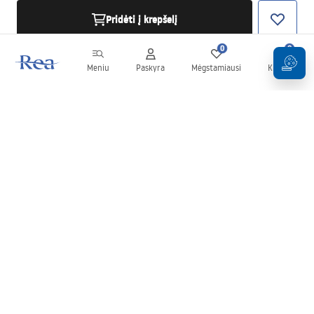
Pridėti į krepšelį
0
0
Meniu
Paskyra
Mėgstamiausi
Krepšelis
Naujienlaiškis
Sekite naujienas ir akcijas!
Prenumeruok
Įvesdami ir patvirtindami savo duomenis sutinkate gauti
naujienlaiškį pagal
Taisyklių
nuostatas.