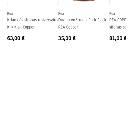
Forma
Apvalus
Skylė baterijom
Ne
Rea
Rea
Rea
Kriauklės sifonas universalus
Dugno vožtuvas Click Clack
REA COPPER 
Perpildymo anga
Ne
Klik-Klak Copper
REA Copper
sifonas su "cl
63,00 €
35,00 €
81,00 €