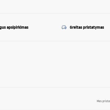
gus apsipirkimas
Greitas pristatymas
Mes prist