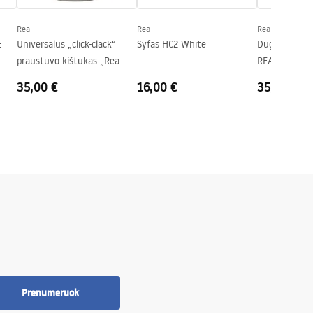
Rea
Rea
Rea
E
Universalus „click-clack“
Syfas HC2 White
Dugno vožtuv
praustuvo kištukas „Rea
REA juoda
Brushed Nickel INOX“
35,00 €
16,00 €
35,00 €
Prenumeruok