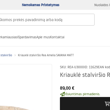
Nemokamas Pristatymas
Nuolaidos 
rkamiausias
Išpardavimas
Apie mus
Kontaktai
stalviršio
Kriauklė stalviršio Rea Amelia SAVANA MATT
SKU
:
REA-U3000
ID
:
11629
EAN kod
Kriauklė stalvirši
89,00 €
Išsiuntimas pirmadienis.