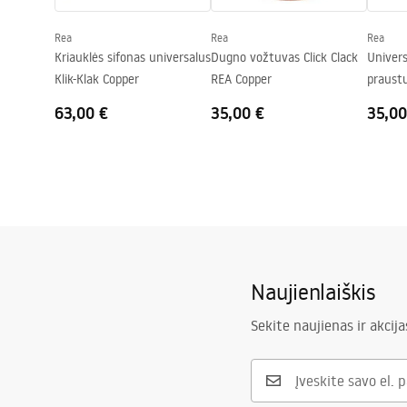
Skylė baterijom
Ne
Rea
Rea
Rea
Perpildymo anga
Ne
Kriauklės sifonas universalus
Dugno vožtuvas Click Clack
Univers
Klik-Klak Copper
REA Copper
praust
Antiqu
63,00 €
35,00 €
35,00
Naujienlaiškis
Sekite naujienas ir akcija