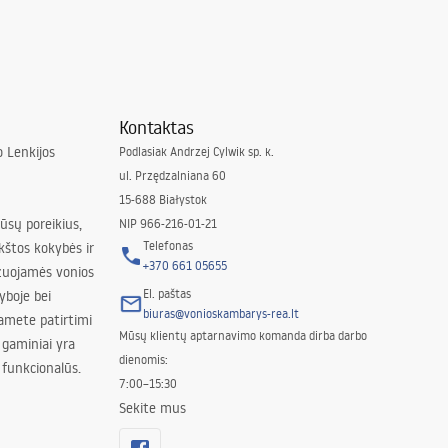
Kontaktas
 Lenkijos
Podlasiak Andrzej Cylwik sp. k.
ul. Przędzalniana 60
15-688 Białystok
jūsų poreikius,
NIP 966-216-01-21
Telefonas
kštos kokybės ir
+370 661 05655
izuojamės vonios
El. paštas
yboje bei
biuras@vonioskambarys-rea.lt
amete patirtimi
Mūsų klientų aptarnavimo komanda dirba darbo
 gaminiai yra
dienomis:
 funkcionalūs.
7:00–15:30
Sekite mus