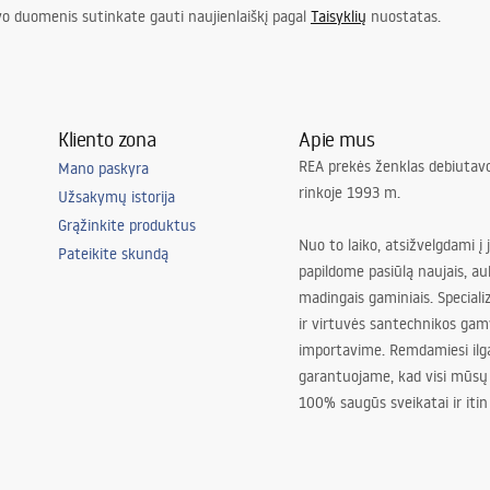
vo duomenis sutinkate gauti naujienlaiškį pagal
Taisyklių
nuostatas.
Kliento zona
Apie mus
REA prekės ženklas debiutavo
Mano paskyra
rinkoje 1993 m.
Užsakymų istorija
Grąžinkite produktus
Nuo to laiko, atsižvelgdami į 
Pateikite skundą
papildome pasiūlą naujais, au
madingais gaminiais. Special
ir virtuvės santechnikos gam
importavime. Remdamiesi ilg
garantuojame, kad visi mūsų
100% saugūs sveikatai ir itin