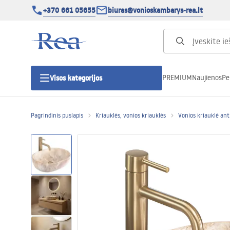
+370 661 05655
biuras@vonioskambarys-rea.lt
PREMIUM
Naujienos
Pe
Visos kategorijos
Pagrindinis puslapis
Kriauklės, vonios kriauklės
Vonios kriauklė ant 
Dušo kabinos
Dušo durys
Vonios dušo padėklai
Linijiniai dušo kanalai