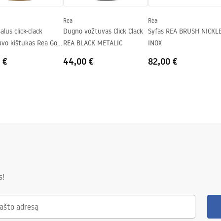
Rea
Rea
alus click-clack
Dugno vožtuvas Click Clack
Syfas REA BRUSH NICKL
uvo kištukas Rea Gold
REA BLACK METALIC
INOX
e
 €
44,00 €
82,00 €
s!