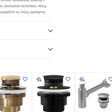
uteiks šiuolaikišką išvaizdą ir
ės sanitarinės keramikos. Mūsų
 susipažinti su mūsų pasiūlymu.
io
keramika
acija
ki bezpieczeństwa
KI BEZPIECZENSTWA
LKI.pdf