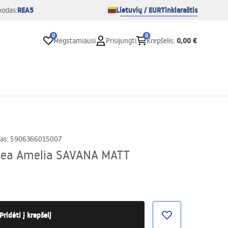
REA5
Lietuvių / EUR
Tinklaraštis
kodas:
0
0
0,00 €
Mėgstamiausi
Prisijungti
Krepšelis
:
as
:
5906366015007
o Rea Amelia SAVANA MATT
Pridėti į krepšelį