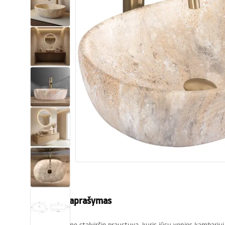
Tualetai
Praustuvas
Vonios ir ekranai
Vonios maišytuvai
Vonios dušai
Virtuvė
Vonios aksesuarai ir baldai
Produkto aprašymas