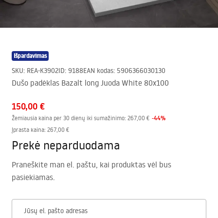
Išpardavimas
SKU
:
REA-K3902
ID
:
9188
EAN kodas
:
5906366030130
Dušo padėklas Bazalt long Juoda White 80x100
150,00 €
-
44
%
Žemiausia kaina per 30 dienų iki sumažinimo:
267,00 €
Įprasta kaina
:
267,00 €
Prekė neparduodama
Praneškite man el. paštu, kai produktas vėl bus
pasiekiamas.
Jūsų el. pašto adresas