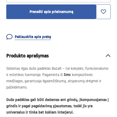
Pranešti apie prieinamumą
Paklauskite apie prekę
Produkto aprašymas
Siūlomas ilgas dušo padėklas Bazalt – tai kokybės, funkcionalumo
Smc
ir estetikos harmonija. Pagaminta iš
kompozitinės
medžiagos, garantuoja ilgaamžiškumą, atsparumą drėgmei ir
pažeidimams.
Dušo padėklas gali būti dedamas ant grindų, įkomponuojamas į
grindis ir pagal pageidavimą pjaustomas, todėl jis yra
universalus ir tinka bet kokiam interjerui.