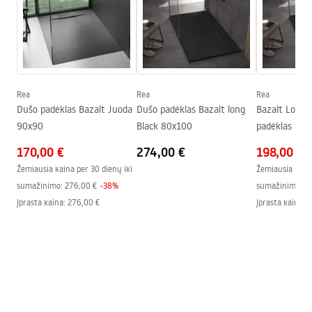
Aukštis
25
mm
Montavimo būdas
Ant grindų, Įleidžiamas
Surinkimo instrukcijos
Nuotakos skersmuo
90
mm
Shower tray.pdf
Galima pjauti
Taip
Komplekte sifonas
Taip
Rea
Rea
Rea
Dušo padėklas Bazalt Juoda
Dušo padėklas Bazalt long
Bazalt Long 
Garantija
24 mėnesių
90x90
Black 80x100
padėklas 80x
170,00 €
274,00 €
198,00 €
Žemiausia kaina per 30 dienų iki
Žemiausia kaina
sumažinimo:
276,00 €
-
38
%
sumažinimo:
2
Įprasta kaina
:
276,00 €
Įprasta kaina
:
2