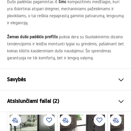
Smc
Dušo padėklas pagamintas iš
kompozitinės medžiagos, kuri
yra išskirtinai atspari drėgmei, mechaniniams pažeidimams ir
plovikliams, o tai reiškia nepaprastą gaminio patvarumą, lengvumą
ir eleganciją.
Žemas dušo padėklo profilis
puikiai dera su šiuolaikinėmis dizaino
tendencijomis ir leidžia montuoti lygiai su grindimis, pašalinant bet
kokias kliūtis kasdieniniam dušo naudojimui. Šis sprendimas
garantuoja ne tik komfortą, bet ir lengvą valymą.
Savybės
Spalva
Balta
Atsisiunčiami failai (2)
Medžiaga
SMC kompozitas
Ilgis
1000
mm
montavimo instrukcijos
Plotis
800
mm
manual - LT.pdf