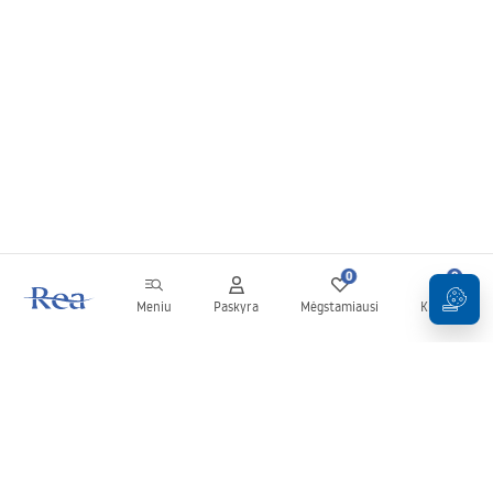
0
0
Meniu
Paskyra
Mėgstamiausi
Krepšelis
Naujienlaiškis
Sekite naujienas ir akcijas!