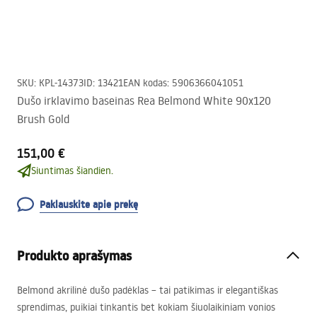
SKU
:
KPL-14373
ID
:
13421
EAN kodas
:
5906366041051
Dušo irklavimo baseinas Rea Belmond White 90x120
Brush Gold
151,00 €
Siuntimas šiandien.
Paklauskite apie prekę
Produkto aprašymas
Belmond akrilinė dušo padėklas – tai patikimas ir elegantiškas
sprendimas, puikiai tinkantis bet kokiam šiuolaikiniam vonios