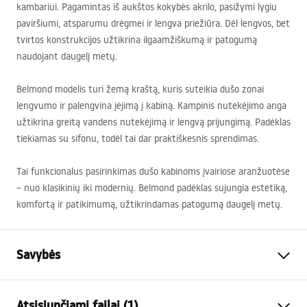
kambariui. Pagamintas iš aukštos kokybės akrilo, pasižymi lygiu
paviršiumi, atsparumu drėgmei ir lengva priežiūra. Dėl lengvos, bet
tvirtos konstrukcijos užtikrina ilgaamžiškumą ir patogumą
naudojant daugelį metų.
Belmond modelis turi žemą kraštą, kuris suteikia dušo zonai
lengvumo ir palengvina įėjimą į kabiną. Kampinis nutekėjimo anga
užtikrina greitą vandens nutekėjimą ir lengvą prijungimą. Padėklas
tiekiamas su sifonu, todėl tai dar praktiškesnis sprendimas.
Tai funkcionalus pasirinkimas dušo kabinoms įvairiose aranžuotėse
– nuo klasikinių iki modernių. Belmond padėklas sujungia estetiką,
komfortą ir patikimumą, užtikrindamas patogumą daugelį metų.
Savybės
Spalva
Balta
Atsisiunčiami failai (1)