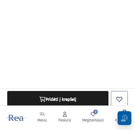
Pridėti į krepšelį
0
0
Meniu
Paskyra
Mėgstamiausi
Krepšelis