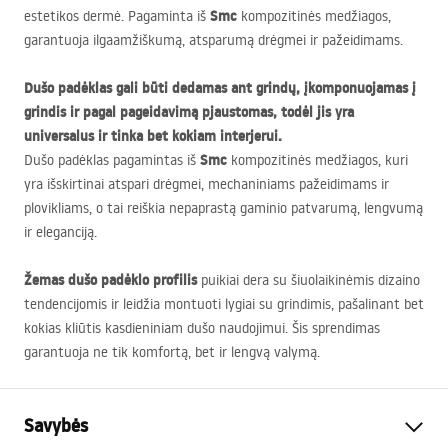
Smc
estetikos dermė. Pagaminta iš
kompozitinės medžiagos,
garantuoja ilgaamžiškumą, atsparumą drėgmei ir pažeidimams.
Dušo padėklas gali būti dedamas ant grindų, įkomponuojamas į
grindis ir pagal pageidavimą pjaustomas, todėl jis yra
universalus ir tinka bet kokiam interjerui.
Smc
Dušo padėklas pagamintas iš
kompozitinės medžiagos, kuri
yra išskirtinai atspari drėgmei, mechaniniams pažeidimams ir
plovikliams, o tai reiškia nepaprastą gaminio patvarumą, lengvumą
ir eleganciją.
Žemas dušo padėklo profilis
puikiai dera su šiuolaikinėmis dizaino
tendencijomis ir leidžia montuoti lygiai su grindimis, pašalinant bet
kokias kliūtis kasdieniniam dušo naudojimui. Šis sprendimas
garantuoja ne tik komfortą, bet ir lengvą valymą.
Savybės