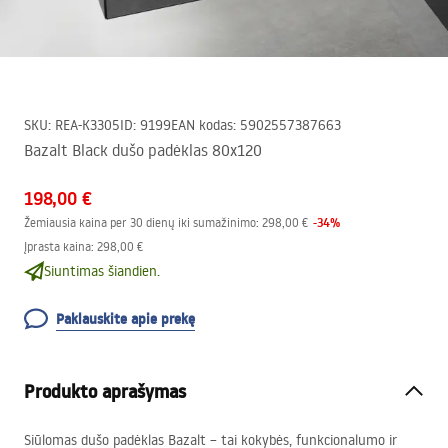
SKU
:
REA-K3305
ID
:
9199
EAN kodas
:
5902557387663
Bazalt Black dušo padėklas 80x120
198,00 €
-
34
%
Žemiausia kaina per 30 dienų iki sumažinimo:
298,00 €
Įprasta kaina
:
298,00 €
Siuntimas šiandien.
Paklauskite apie prekę
Produkto aprašymas
Siūlomas dušo padėklas Bazalt – tai kokybės, funkcionalumo ir