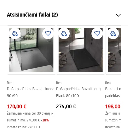
Spalva
Juoda
Atsisiunčiami failai (2)
Medžiaga
SMC kompozitas
Ilgis
1200
mm
montavimo instrukcijos
Plotis
800
mm
manual - LT.pdf
Aukštis
25
mm
Montavimo būdas
Ant grindų, Įleidžiamas
Surinkimo instrukcijos
Nuotakos skersmuo
90
mm
Shower tray.pdf
Galima pjauti
Taip
Komplekte sifonas
Taip
Rea
Rea
Rea
Dušo padėklas Bazalt Juoda
Dušo padėklas Bazalt long
Bazalt Long 
Garantija
24 mėnesių
90x90
Black 80x100
padėklas 80x
170,00 €
274,00 €
198,00 €
Žemiausia kaina per 30 dienų iki
Žemiausia kaina
sumažinimo:
276,00 €
-
38
%
sumažinimo:
2
Įprasta kaina
:
276,00 €
Įprasta kaina
:
2