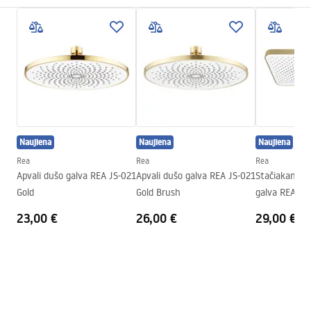
Montavimo būdas
Prisukamas
Pielęgnacja
Plotis
395
mm
Pielęgnacja.pdf
Aukštis
100
mm
Gylis
20
mm
Garantijos sąlygos
Garantija
24 mėnesių
Warranty_Terms_and_Conditions_Accessories_-_24.pdf
Naujiena
Naujiena
Naujiena
Rea
Rea
Rea
Apvali dušo galva REA JS-021
Apvali dušo galva REA JS-021
Stačiakampė 
Gold
Gold Brush
galva REA JS
Gold
23,00 €
26,00 €
29,00 €