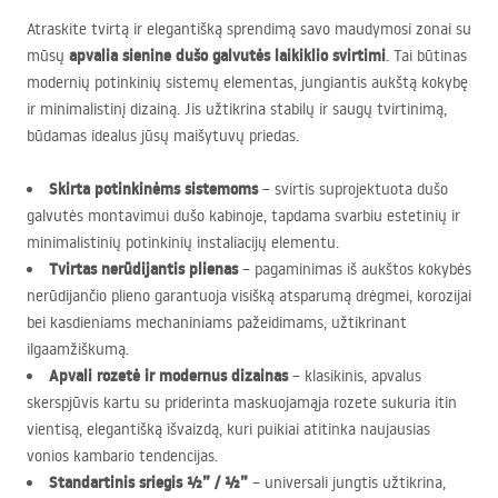
Atraskite tvirtą ir elegantišką sprendimą savo maudymosi zonai su
apvalia sienine dušo galvutės laikiklio svirtimi
mūsų
. Tai būtinas
modernių potinkinių sistemų elementas, jungiantis aukštą kokybę
ir minimalistinį dizainą. Jis užtikrina stabilų ir saugų tvirtinimą,
būdamas idealus jūsų maišytuvų priedas.
Skirta potinkinėms sistemoms
– svirtis suprojektuota dušo
galvutės montavimui dušo kabinoje, tapdama svarbiu estetinių ir
minimalistinių potinkinių instaliacijų elementu.
Tvirtas nerūdijantis plienas
– pagaminimas iš aukštos kokybės
nerūdijančio plieno garantuoja visišką atsparumą drėgmei, korozijai
bei kasdieniams mechaniniams pažeidimams, užtikrinant
ilgaamžiškumą.
Apvali rozetė ir modernus dizainas
– klasikinis, apvalus
skerspjūvis kartu su priderinta maskuojamąja rozete sukuria itin
vientisą, elegantišką išvaizdą, kuri puikiai atitinka naujausias
vonios kambario tendencijas.
Standartinis sriegis ½” / ½”
– universali jungtis užtikrina,