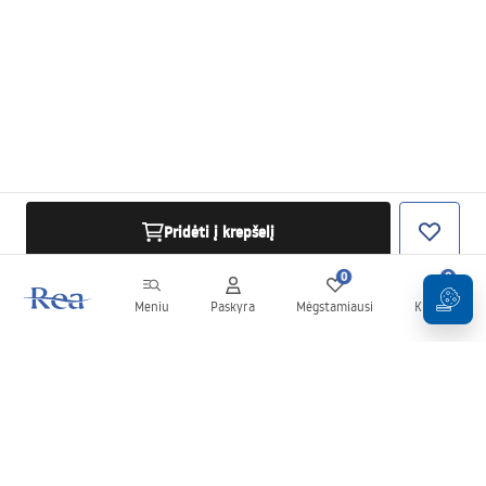
Pridėti į krepšelį
0
0
Meniu
Paskyra
Mėgstamiausi
Krepšelis
Naujienlaiškis
Sekite naujienas ir akcijas!