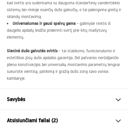
kad svirtis yra suderinama su dauguma standartinių vandentiekio
sistemų bei rinkoje esančių dušo galvučių, o tai palengvina greitą ir
sklandų montavimą.
Universalumas ir gausi spalvų gama
– galimybė rinktis iš
daugelio apdailų leidžia priderinti svirtį prie kitų maišytuvų
elementų.
Sieninė dušo galvutės svirtis
– tai stabilumo, funkcionalumo ir
estetiškos jūsų dušo apdailos garantija. Dėl patvarios nerūdijančio
plieno konstrukcijos bei universalių montavimo parametrų lengvai
sukursite vientisą, patikimą ir gražią dušo zoną savo vonios
kambaryje.
Savybės
Spalva
Chrome
Atsisiunčiami failai (2)
Medžiaga
Nerūdijantis plienas