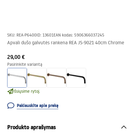
SKU
:
REA-P6400
ID
:
13601
EAN kodas
:
5906366037245
Apvali dušo galvutės rankena REA JS-9021 40cm Chrome
29,00 €
Pasirinkite variantą
Išsiųsime rytoj.
Paklauskite apie prekę
Produkto aprašymas