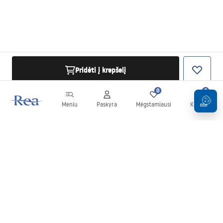
Pridėti į krepšelį
0
0
Meniu
Paskyra
Mėgstamiausi
Krepšelis
Naujienlaiškis
Sekite naujienas ir akcijas!