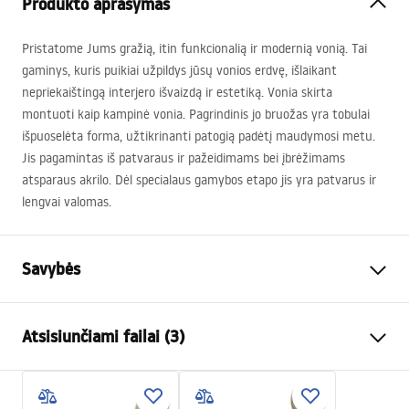
Produkto aprašymas
Pristatome Jums gražią, itin funkcionalią ir modernią vonią. Tai
gaminys, kuris puikiai užpildys jūsų vonios erdvę, išlaikant
nepriekaištingą interjero išvaizdą ir estetiką. Vonia skirta
montuoti kaip kampinė vonia. Pagrindinis jo bruožas yra tobulai
išpuoselėta forma, užtikrinanti patogią padėtį maudymosi metu.
Jis pagamintas iš patvaraus ir pažeidimams bei įbrėžimams
atsparaus akrilo. Dėl specialaus gamybos etapo jis yra patvarus ir
lengvai valomas.
Savybės
Vonios tipas
kampinis
Atsisiunčiami failai (3)
Spalva
Balta
Medžiaga
Akrilas
Manual
Ilgis
1690
mm