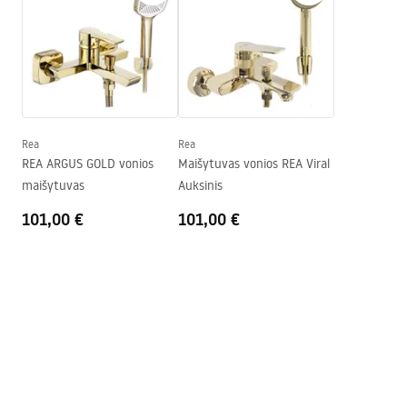
Instrukcja_wanien_naro__nych.pdf
Plotis
795
mm
Aukštis
580
mm
Saugos informacija
Montavimo pusė
Kairė
WARUNKI_BEZPIECZENSTWA_WANNY.pdf
Kamštis ir sifonas komplekte
Taip
Garantija
24 mėnesių
Rea
Rea
Garantijos sąlygos
REA ARGUS GOLD vonios
Maišytuvas vonios REA Viral
Warranty_Terms_and_Conditions_Bathtubs.pdf
maišytuvas
Auksinis
101,00 €
101,00 €