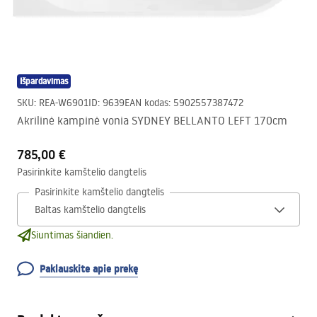
Išpardavimas
SKU
:
REA-W6901
ID
:
9639
EAN kodas
:
5902557387472
Akrilinė kampinė vonia SYDNEY BELLANTO LEFT 170cm
785,00 €
Pasirinkite kamštelio dangtelis
Pasirinkite kamštelio dangtelis
Siuntimas šiandien.
Paklauskite apie prekę