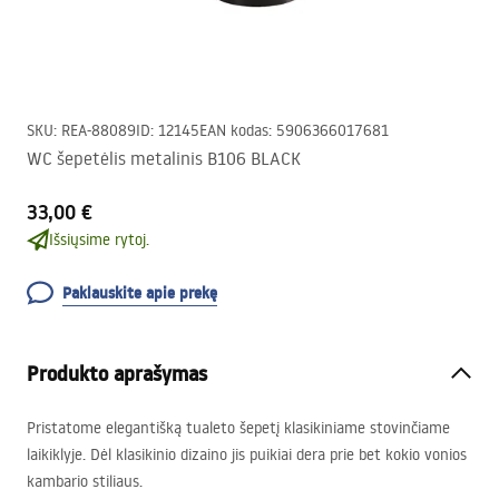
SKU
:
REA-88089
ID
:
12145
EAN kodas
:
5906366017681
WC šepetėlis metalinis B106 BLACK
33,00 €
Išsiųsime rytoj.
Paklauskite apie prekę
Produkto aprašymas
Pristatome elegantišką tualeto šepetį klasikiniame stovinčiame
laikiklyje. Dėl klasikinio dizaino jis puikiai dera prie bet kokio vonios
kambario stiliaus.