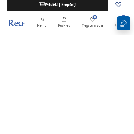
Pridėti į krepšelį
0
0
Meniu
Paskyra
Mėgstamiausi
Krepšelis
Naujienlaiškis
Sekite naujienas ir akcijas!
Prenumeruok
Įvesdami ir patvirtindami savo duomenis sutinkate gauti
naujienlaiškį pagal
Taisyklių
nuostatas.