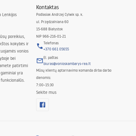
Kontaktas
 Lenkijos
Podlasiak Andrzej Cylwik sp. k.
ul. Przędzalniana 60
15-688 Białystok
jūsų poreikius,
NIP 966-216-01-21
Telefonas
kštos kokybės ir
+370 661 05655
izuojamės vonios
El. paštas
yboje bei
biuras@vonioskambarys-rea.lt
amete patirtimi
Mūsų klientų aptarnavimo komanda dirba darbo
 gaminiai yra
dienomis:
 funkcionalūs.
7:00–15:30
Sekite mus