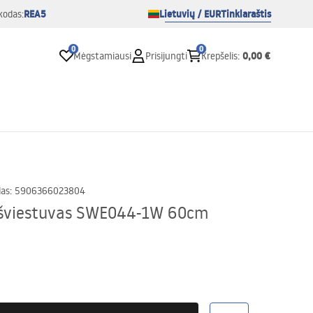
REA5
Lietuvių / EUR
Tinklaraštis
kodas:
0
0
0,00 €
Mėgstamiausi
Prisijungti
Krepšelis
:
das
:
5906366023804
D šviestuvas SWE044-1W 60cm