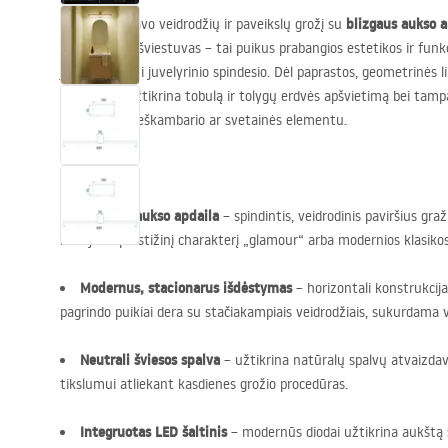
blizgaus aukso 
Pabrėžkite savo veidrodžių ir paveikslų grožį su
elegantiškas šviestuvas – tai puikus prabangios estetikos ir funk
jūsų interjerui juvelyrinio spindesio. Dėl paprastos, geometrinės li
šviestuvas užtikrina tobulą ir tolygų erdvės apšvietimą bei ta
kambario, prieškambario ar svetainės elementu.
Blizgaus aukso apdaila
– spindintis, veidrodinis paviršius gra
interjerui prestižinį charakterį „glamour“ arba modernios klasikos
Modernus, stacionarus išdėstymas
– horizontali konstrukcija
pagrindo puikiai dera su stačiakampiais veidrodžiais, sukurdama 
Neutrali šviesos spalva
– užtikrina natūralų spalvų atvaizdav
tikslumui atliekant kasdienes grožio procedūras.
Integruotas
LED
šaltinis
– modernūs diodai užtikrina aukštą