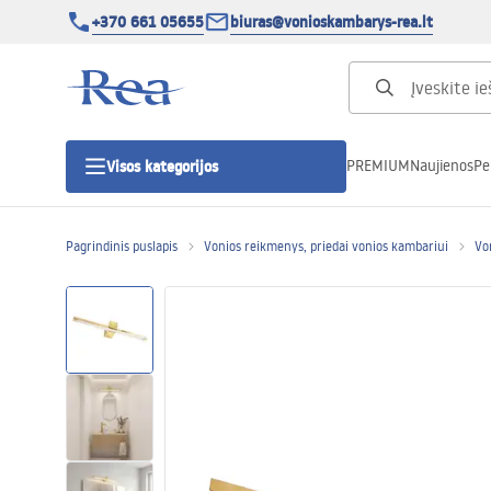
+370 661 05655
biuras@vonioskambarys-rea.lt
PREMIUM
Naujienos
Pe
Visos kategorijos
Pagrindinis puslapis
Vonios reikmenys, priedai vonios kambariui
Vo
Dušo kabinos
Dušo durys
Vonios dušo padėklai
Linijiniai dušo kanalai