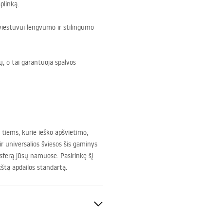
plinką.
viestuvui lengvumo ir stilingumo
 o tai garantuoja spalvos
 tiems, kurie ieško apšvietimo,
ir universalios šviesos šis gaminys
osferą jūsų namuose. Pasirinkę šį
kštą apdailos standartą.