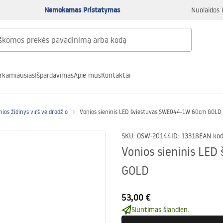
Nemokamas Pristatymas
Nuolaidos 
rkamiausias
Išpardavimas
Apie mus
Kontaktai
nios židinys virš veidrodžio
Vonios sieninis LED šviestuvas SWE044-1W 60cm GOLD
SKU
:
OSW-20144
ID
:
13318
EAN ko
Vonios sieninis LE
GOLD
53,00 €
Siuntimas šiandien.