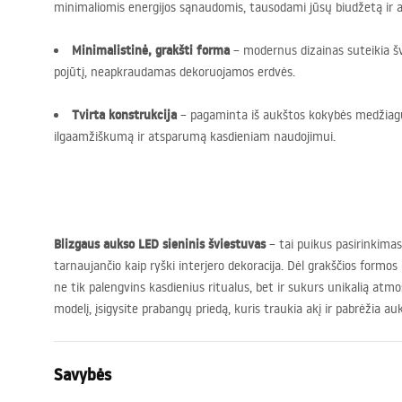
minimaliomis energijos sąnaudomis, tausodami jūsų biudžetą ir a
Minimalistinė, grakšti forma
– modernus dizainas suteikia š
pojūtį, neapkraudamas dekoruojamos erdvės.
Tvirta konstrukcija
– pagaminta iš aukštos kokybės medžiagų,
ilgaamžiškumą ir atsparumą kasdieniam naudojimui.
Blizgaus aukso
LED
sieninis šviestuvas
– tai puikus pasirinkimas
tarnaujančio kaip ryški interjero dekoracija. Dėl grakščios formos 
ne tik palengvins kasdienius ritualus, bet ir sukurs unikalią atm
modelį, įsigysite prabangų priedą, kuris traukia akį ir pabrėžia au
Savybės