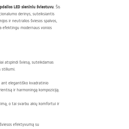
apdailos
LED
sieniniu šviestuvu
. Šis
cionalumo derinys, suteiksiantis
nijos ir neutralios šviesos spalvos,
mpa efektingu modernaus vonios
žiai atspindi šviesą, suteikdamas
 stiliumi.
 ant elegantiško kvadratinio
vientisą ir harmoningą kompoziciją.
imą, o tai svarbu akių komfortui ir
 šviesos efektyvumą su