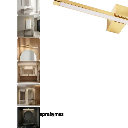
Tualetai
Praustuvas
Vonios ir ekranai
Vonios maišytuvai
Vonios dušai
Virtuvė
Vonios aksesuarai ir baldai
Produkto aprašymas