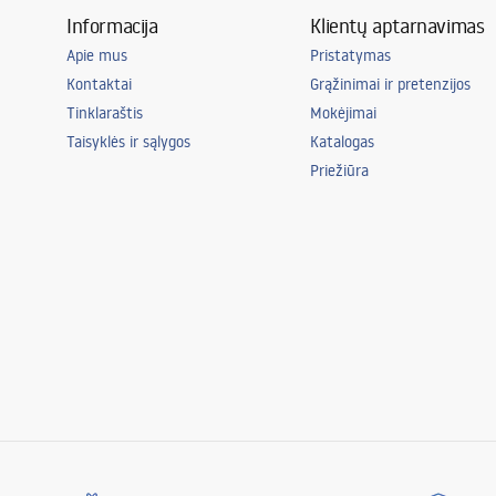
Informacija
Klientų aptarnavimas
Energijos klasė
F
Apie mus
Pristatymas
Sandarumo klasė
IP20
Kontaktai
Grąžinimai ir pretenzijos
Kambarys
biuras, valgom
Tinklaraštis
Mokėjimai
vaikų kambary
Taisyklės ir sąlygos
Katalogas
Universalus
Priežiūra
Galia
12W