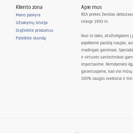
Kliento zona
Apie mus
REA prekės ženklas debiutavo
Mano paskyra
rinkoje 1993 m.
Užsakymų istorija
asis, koridorius/laiptai, virtuvė,
Grąžinkite produktus
s, Svetainė, miegamasis,
Nuo to laiko, atsižvelgdami į 
Pateikite skundą
papildome pasiūlą naujais, au
madingais gaminiais. Special
ir virtuvės santechnikos gam
importavime. Remdamiesi ilg
garantuojame, kad visi mūsų
100% saugūs sveikatai ir itin