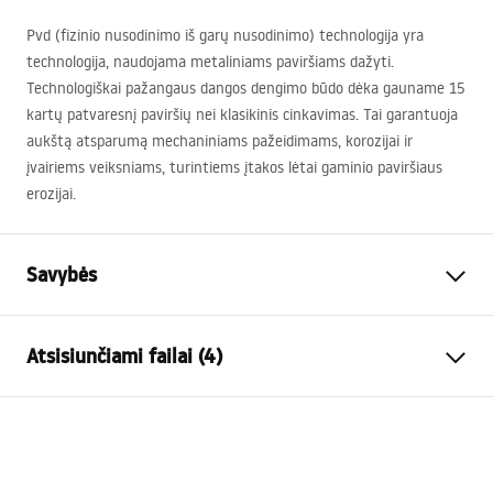
Pvd (fizinio nusodinimo iš garų nusodinimo) technologija yra
technologija, naudojama metaliniams paviršiams dažyti.
Technologiškai pažangaus dangos dengimo būdo dėka gauname 15
kartų patvaresnį paviršių nei klasikinis cinkavimas. Tai garantuoja
aukštą atsparumą mechaniniams pažeidimams, korozijai ir
įvairiems veiksniams, turintiems įtakos lėtai gaminio paviršiaus
erozijai.
Savybės
Baterijos Tipas
vonios
Atsisiunčiami failai (4)
Montavimo būdas
Sieninė
Spalva
Titano
Surinkimo instrukcijos
Snapelio tipas
Fiksuota
Faucet.pdf
Medžiaga
Žalvaris, ABS