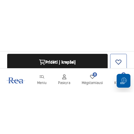
Pridėti į krepšelį
0
0
Meniu
Paskyra
Mėgstamiausi
Krepšelis
Naujienlaiškis
Sekite naujienas ir akcijas!