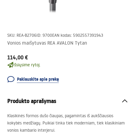
SKU
:
REA-B2706
ID
:
9700
EAN kodas
:
5902557391943
Vonios maišytuvas REA AVALON Tytan
114,00 €
Išsiųsime rytoj.
Paklauskite apie prekę
Produkto aprašymas
Klasikinės formos dušo čiaupas, pagamintas iš aukščiausios
kokybės medžiagų. Puikiai tinka tiek moderniam, tiek klasikiniam
vonios kambario interjerui.