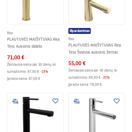
Išpardavimas
Rea
PLAUTUVĖS MAIŠYTUVAS Rea
Rea
PLAUTUVĖS MAIŠYTUVAS Rea
Tess Auksinis didelis
Tess Šviesiai auksinis žemas
71,00 €
55,00 €
Žemiausia kaina per 30 dienų iki
Žemiausia kaina per 30 dienų iki
sumažinimo:
87,00 €
-
18
%
sumažinimo:
69,00 €
-
20
%
Įprasta kaina
:
87,00 €
Įprasta kaina
:
78,00 €