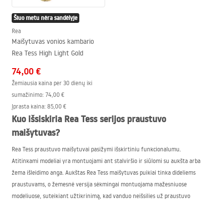
Šiuo metu nėra sandėlyje
Rea
Maišytuvas vonios kambario
Rea Tess High Light Gold
74,00 €
Žemiausia kaina per 30 dienų iki
sumažinimo:
74,00 €
Įprasta kaina
:
85,00 €
Kuo išsiskiria Rea Tess serijos praustuvo
maišytuvas?
Rea Tess praustuvo maišytuvai pasižymi išskirtiniu funkcionalumu.
Atitinkami modeliai yra montuojami ant stalviršio ir siūlomi su aukšta arba
žema išleidimo anga. Aukštas Rea Tess maišytuvas puikiai tinka dideliems
praustuvams, o žemesnė versija sėkmingai montuojama mažesniuose
modeliuose, suteikiant užtikrinimą, kad vanduo neišsilies už praustuvo
dubenėlio ribų. Visa Rea Tess serijos santechnika išsiskiria kruopščiu atlikimu,