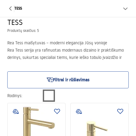
TESS
TESS
Produktų skaičius: 5
Rea Tess maišytuvas – moderni elegancija Jūsų vonioje
Rea Tess serija yra rafinuotas modernaus dizaino ir praktiškumo
derinys, sukurtas specialiai tiems, kurie ieško tobulo įvaizdžio ir
išskirtinės kokybės savo vonioje. Tess maišytuvus Jūs lengvai
pritaikysite prie madingų interjero koncepcijų, tokių kaip loftas,
industrinis ar glamour stilius.
Filtrai ir rūšiavimas
Rodinys
: