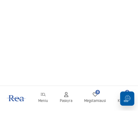
0
0
Meniu
Paskyra
Mėgstamiausi
Krepšelis
Naujienlaiškis
Sekite naujienas ir akcijas!