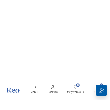
0
0
Meniu
Paskyra
Mėgstamiausi
Krepšelis