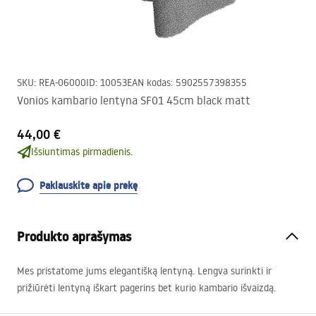
SKU
:
REA-06000
ID
:
10053
EAN kodas
:
5902557398355
Vonios kambario lentyna SF01 45cm black matt
44,00 €
Išsiuntimas pirmadienis.
Paklauskite apie prekę
Produkto aprašymas
Mes pristatome jums elegantišką lentyną. Lengva surinkti ir
prižiūrėti lentyną iškart pagerins bet kurio kambario išvaizdą.