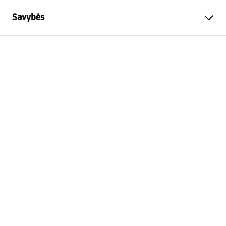
Savybės
Spalva
Juoda
Medžiaga
Nerūdijantis plienas
Montavimo būdas
Prisukamas
Plotis
450
mm
Aukštis
110
mm
Gylis
90
mm
Garantija
24 mėnesių