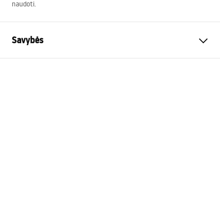
naudoti.
Savybės
Garantija
24 mėnesių
Spalva
Auksas
Ilgis
615
mm
Suderinami rinkiniai
LUIS, BLISS, MAX, BRAVO,
MIKE, TOM
Baigimai
šlifuotas