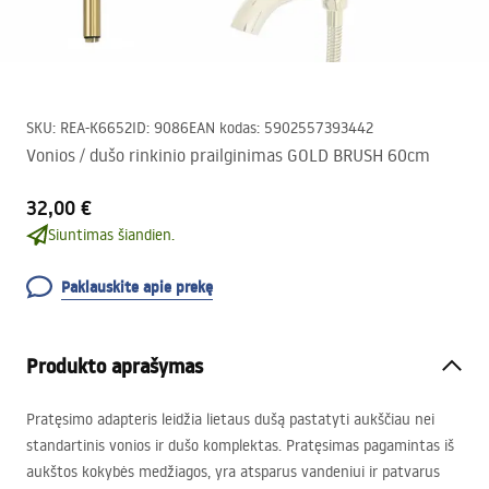
SKU
:
REA-K6652
ID
:
9086
EAN kodas
:
5902557393442
Vonios / dušo rinkinio prailginimas GOLD BRUSH 60cm
32,00 €
Siuntimas šiandien.
Paklauskite apie prekę
Produkto aprašymas
Pratęsimo adapteris leidžia lietaus dušą pastatyti aukščiau nei
standartinis vonios ir dušo komplektas. Pratęsimas pagamintas iš
aukštos kokybės medžiagos, yra atsparus vandeniui ir patvarus