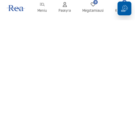
0
0
Meniu
Paskyra
Mėgstamiausi
Krepšelis
Naujienlaiškis
Sekite naujienas ir akcijas!
Prenumeruok
Įvesdami ir patvirtindami savo duomenis sutinkate gauti
naujienlaiškį pagal
Taisyklių
nuostatas.