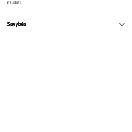
naudoti.
Savybės
Garantija
24 mėnesių
Spalva
Chrome
Ilgis
615
mm
Suderinami rinkiniai
Visi REA paviršinio montavimo
rinkiniai su apvaliu skerspjūvio
rankena