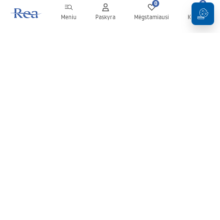
0
0
Meniu
Paskyra
Mėgstamiausi
Krepšelis
Naujienlaiškis
Sekite naujienas ir akcijas!
Prenumeruok
Įvesdami ir patvirtindami savo duomenis sutinkate gauti
naujienlaiškį pagal
Taisyklių
nuostatas.