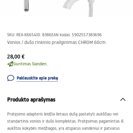
SKU
:
REA-K6654
ID
:
8386
EAN kodas
:
5902557383696
Vonios / dušo rinkinio prailginimas CHROM 60cm
28,00 €
Siuntimas šiandien.
Paklauskite apie prekę
Produkto aprašymas
Pratęsimo adapteris leidžia lietaus dušą pastatyti aukščiau nei
standartinis vonios ir dušo komplektas. Pratęsimas pagamintas iš
aukštos kokybės medžiagos, yra atsparus vandeniui ir patvarus