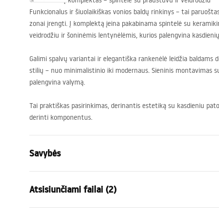
Vonios baldų komplektas – spintelė su praustuvu ir veidrodžiu
Funkcionalus ir šiuolaikiškas vonios baldų rinkinys – tai paruošt
zonai įrengti. Į komplektą įeina pakabinama spintelė su keramiki
veidrodžiu ir šoninėmis lentynėlėmis, kurios palengvina kasdien
Galimi spalvų variantai ir elegantiška rankenėlė leidžia baldams d
stilių – nuo minimalistinio iki modernaus. Sieninis montavimas s
palengvina valymą.
Tai praktiškas pasirinkimas, derinantis estetiką su kasdieniu pa
derinti komponentus.
Savybės
Spalva
Pilka
Atsisiunčiami failai (2)
Montavimo būdas
Pakabinama
Medžiaga
Aliuminis , 