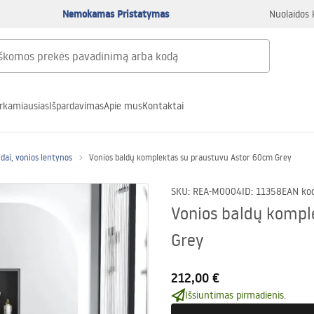
Nemokamas Pristatymas
Nuolaidos 
rkamiausias
Išpardavimas
Apie mus
Kontaktai
ldai, vonios lentynos
Vonios baldų komplektas su praustuvu Astor 60cm Grey
SKU
:
REA-M0004
ID
:
11358
EAN ko
Vonios baldų kompl
Grey
212,00 €
Išsiuntimas pirmadienis.