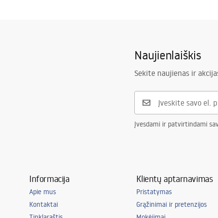
Garantijos sąlygos
Manu
MDF
Warranty_Terms_and_Conditions_
Instr
Aukštis
395
mm
Basins_-_5.pdf
li___a
Plotis
590
mm
Gylis
460
mm
Naujienlaiškis
Sekite naujienas ir akcija
Įvesdami ir patvirtindami sa
Informacija
Klientų aptarnavimas
Apie mus
Pristatymas
Kontaktai
Grąžinimai ir pretenzijos
Tinklaraštis
Mokėjimai