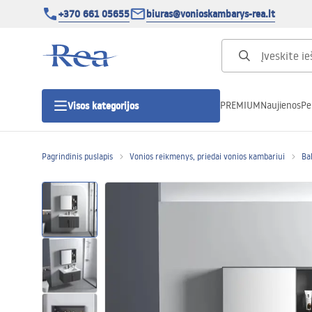
+370 661 05655
biuras@vonioskambarys-rea.lt
PREMIUM
Naujienos
Pe
Visos kategorijos
Pagrindinis puslapis
Vonios reikmenys, priedai vonios kambariui
Ba
Dušo kabinos
Dušo durys
Vonios dušo padėklai
Linijiniai dušo kanalai