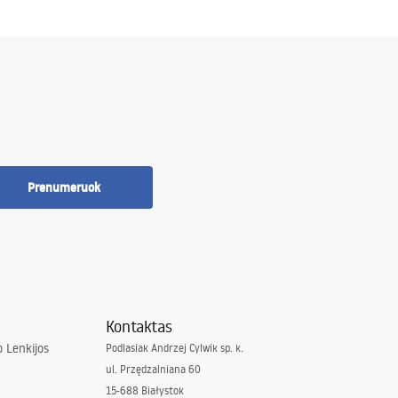
Prenumeruok
Kontaktas
 Lenkijos
Podlasiak Andrzej Cylwik sp. k.
ul. Przędzalniana 60
15-688 Białystok