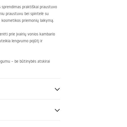
as sprendimas praktiškai praustuvo
niu praustuvu bei spintelė su
ių kosmetikos priemonių laikymą.
erėti prie įvairių vonios kambario
uteikia lengvumo pojūtį ir
togumu – be būtinybės atskirai
Sanitarinė keramika, Plastikas,