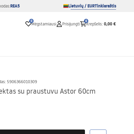
REA5
Lietuvių / EUR
Tinklaraštis
kodas:
0
0
0,00 €
Mėgstamiausi
Prisijungti
Krepšelis
:
das
:
5906366010309
ektas su praustuvu Astor 60cm