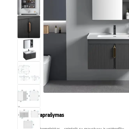
Tualetai
Praustuvas
Vonios ir ekranai
Vonios maišytuvai
Vonios dušai
Virtuvė
Vonios aksesuarai ir baldai
Produkto aprašymas