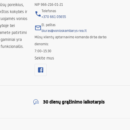
jūsų poreikius,
NIP 966-216-01-21
Telefonas
kštos kokybės ir
+370 661 05655
izuojamės vonios
El. paštas
yboje bei
biuras@vonioskambarys-rea.lt
amete patirtimi
Mūsų klientų aptarnavimo komanda dirba darbo
 gaminiai yra
dienomis:
 funkcionalūs.
7:00–15:30
Sekite mus
30 dienų grąžinimo laikotarpis