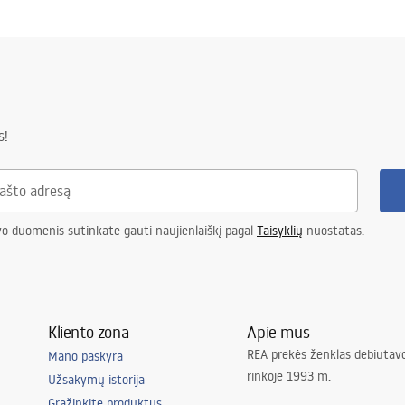
al
ukcja_monta__u_Zestaw_meb
zienkowych_Astor.pdf
s!
vo duomenis sutinkate gauti naujienlaiškį pagal
Taisyklių
nuostatas.
Kliento zona
Apie mus
REA prekės ženklas debiutavo
Mano paskyra
rinkoje 1993 m.
Užsakymų istorija
Grąžinkite produktus