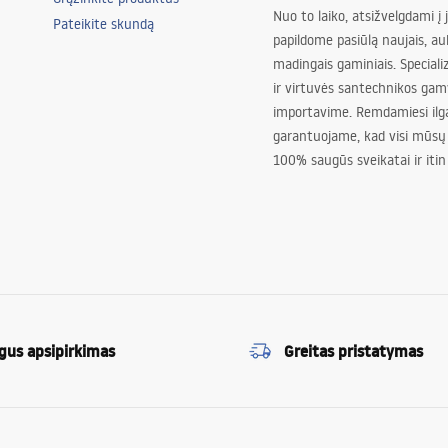
Nuo to laiko, atsižvelgdami į 
Pateikite skundą
papildome pasiūlą naujais, au
madingais gaminiais. Special
ir virtuvės santechnikos gam
importavime. Remdamiesi ilg
garantuojame, kad visi mūsų
100% saugūs sveikatai ir itin
gus apsipirkimas
Greitas pristatymas