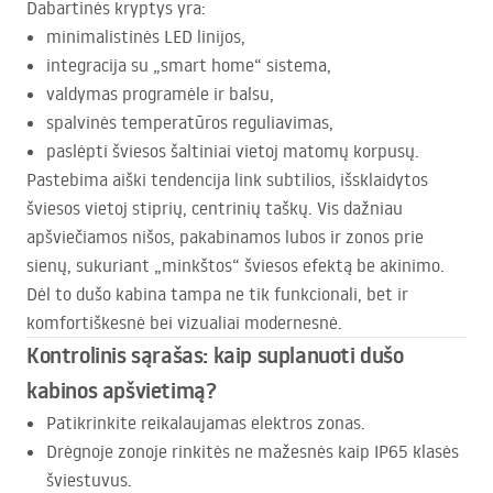
Dabartinės kryptys yra:
minimalistinės
LED
linijos,
integracija su „smart home“ sistema,
valdymas programėle ir balsu,
spalvinės temperatūros reguliavimas,
paslėpti šviesos šaltiniai vietoj matomų korpusų.
Pastebima aiški tendencija link subtilios, išsklaidytos
šviesos vietoj stiprių, centrinių taškų. Vis dažniau
apšviečiamos nišos, pakabinamos lubos ir zonos prie
sienų, sukuriant „minkštos“ šviesos efektą be akinimo.
Dėl to dušo kabina tampa ne tik funkcionali, bet ir
komfortiškesnė bei vizualiai modernesnė.
Kontrolinis sąrašas: kaip suplanuoti dušo
kabinos apšvietimą?
Patikrinkite reikalaujamas elektros zonas.
Drėgnoje zonoje rinkitės ne mažesnės kaip IP65 klasės
šviestuvus.