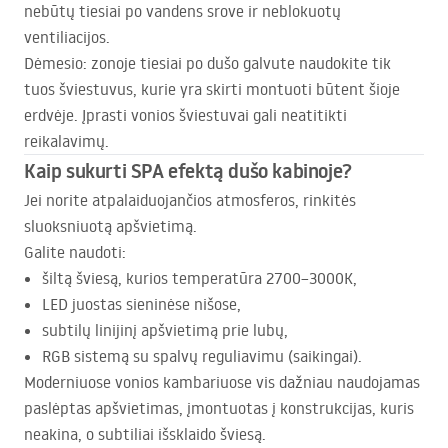
nebūtų tiesiai po vandens srove ir neblokuotų
ventiliacijos.
Dėmesio: zonoje tiesiai po dušo galvute naudokite tik
tuos šviestuvus, kurie yra skirti montuoti būtent šioje
erdvėje. Įprasti vonios šviestuvai gali neatitikti
reikalavimų.
Kaip sukurti
SPA
efektą dušo kabinoje?
Jei norite atpalaiduojančios atmosferos, rinkitės
sluoksniuotą apšvietimą.
Galite naudoti:
šiltą šviesą, kurios temperatūra 2700–3000K,
LED
juostas sieninėse nišose,
subtilų linijinį apšvietimą prie lubų,
RGB
sistemą su spalvų reguliavimu (saikingai).
Moderniuose vonios kambariuose vis dažniau naudojamas
paslėptas apšvietimas, įmontuotas į konstrukcijas, kuris
neakina, o subtiliai išsklaido šviesą.