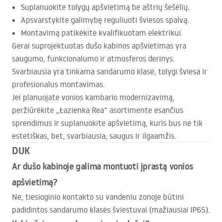
Suplanuokite tolygų apšvietimą be aštrių šešėlių.
Apsvarstykite galimybę reguliuoti šviesos spalvą.
Montavimą patikėkite kvalifikuotam elektrikui.
Gerai suprojektuotas dušo kabinos apšvietimas yra
saugumo, funkcionalumo ir atmosferos derinys.
Svarbiausia yra tinkama sandarumo klasė, tolygi šviesa ir
profesionalus montavimas.
Jei planuojate vonios kambario modernizavimą,
peržiūrėkite „Łazienka Rea“ asortimente esančius
sprendimus ir suplanuokite apšvietimą, kuris bus ne tik
estetiškas, bet, svarbiausia, saugus ir ilgaamžis.
DUK
Ar dušo kabinoje galima montuoti įprastą vonios
apšvietimą?
Ne, tiesioginio kontakto su vandeniu zonoje būtini
padidintos sandarumo klasės šviestuvai (mažiausiai IP65).