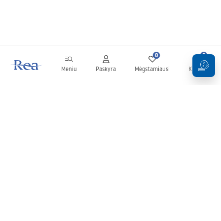
0
0
Meniu
Paskyra
Mėgstamiausi
Krepšelis
Naujienlaiškis
Sekite naujienas ir akcijas!
Prenumeruok
Įvesdami ir patvirtindami savo duomenis sutinkate gauti