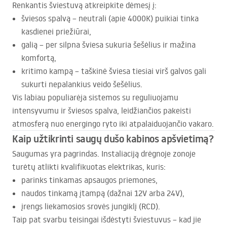
Renkantis šviestuvą atkreipkite dėmesį į:
šviesos spalvą – neutrali (apie 4000K) puikiai tinka
kasdienei priežiūrai,
galią – per silpna šviesa sukuria šešėlius ir mažina
komfortą,
kritimo kampą – taškinė šviesa tiesiai virš galvos gali
sukurti nepalankius veido šešėlius.
Vis labiau populiarėja sistemos su reguliuojamu
intensyvumu ir šviesos spalva, leidžiančios pakeisti
atmosferą nuo energingo ryto iki atpalaiduojančio vakaro.
Kaip užtikrinti saugų dušo kabinos apšvietimą?
Saugumas yra pagrindas. Instaliaciją drėgnoje zonoje
turėtų atlikti kvalifikuotas elektrikas, kuris:
parinks tinkamas apsaugos priemones,
naudos tinkamą įtampą (dažnai 12V arba 24V),
įrengs liekamosios srovės jungiklį (
RCD
).
Taip pat svarbu teisingai išdėstyti šviestuvus – kad jie