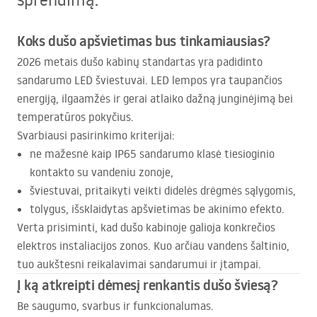
Koks dušo apšvietimas bus tinkamiausias?
2026 metais dušo kabinų standartas yra padidinto
sandarumo
LED
šviestuvai.
LED
lempos yra taupančios
energiją, ilgaamžės ir gerai atlaiko dažną junginėjimą bei
temperatūros pokyčius.
Svarbiausi pasirinkimo kriterijai:
ne mažesnė kaip IP65 sandarumo klasė tiesioginio
kontakto su vandeniu zonoje,
šviestuvai, pritaikyti veikti didelės drėgmės sąlygomis,
tolygus, išsklaidytas apšvietimas be akinimo efekto.
Verta prisiminti, kad dušo kabinoje galioja konkrečios
elektros instaliacijos zonos. Kuo arčiau vandens šaltinio,
tuo aukštesni reikalavimai sandarumui ir įtampai.
Į ką atkreipti dėmesį renkantis dušo šviesą?
Be saugumo, svarbus ir funkcionalumas.