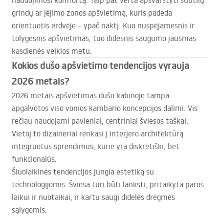
naudojimosi komfortą. Taip pat verta apsvarstyti subtilų
grindų ar įėjimo zonos apšvietimą, kuris padeda
orientuotis erdvėje – ypač naktį. Kuo nuspėjamesnis ir
tolygesnis apšvietimas, tuo didesnis saugumo jausmas
kasdienės veiklos metu.
Kokios dušo apšvietimo tendencijos vyrauja
2026 metais?
2026 metais apšvietimas dušo kabinoje tampa
apgalvotos viso vonios kambario koncepcijos dalimi. Vis
rečiau naudojami pavieniai, centriniai šviesos taškai.
Vietoj to dizaineriai renkasi į interjero architektūrą
integruotus sprendimus, kurie yra diskretiški, bet
funkcionalūs.
Šiuolaikinės tendencijos jungia estetiką su
technologijomis. Šviesa turi būti lanksti, pritaikyta paros
laikui ir nuotaikai, ir kartu saugi didelės drėgmės
sąlygomis.