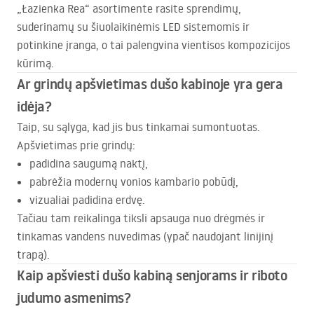
„Łazienka Rea“ asortimente rasite sprendimų,
suderinamų su šiuolaikinėmis
LED
sistemomis ir
potinkine įranga, o tai palengvina vientisos kompozicijos
kūrimą.
Ar grindų apšvietimas dušo kabinoje yra gera
idėja?
Taip, su sąlyga, kad jis bus tinkamai sumontuotas.
Apšvietimas prie grindų:
padidina saugumą naktį,
pabrėžia modernų vonios kambario pobūdį,
vizualiai padidina erdvę.
Tačiau tam reikalinga tiksli apsauga nuo drėgmės ir
tinkamas vandens nuvedimas (ypač naudojant linijinį
trapą).
Kaip apšviesti dušo kabiną senjorams ir riboto
judumo asmenims?