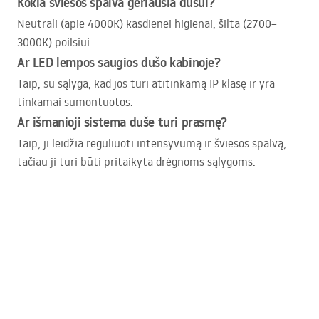
Kokia šviesos spalva geriausia dušui?
Neutrali (apie 4000K) kasdienei higienai, šilta (2700–
3000K) poilsiui.
Ar
LED
lempos saugios dušo kabinoje?
Taip, su sąlyga, kad jos turi atitinkamą IP klasę ir yra
tinkamai sumontuotos.
Ar išmanioji sistema duše turi prasmę?
Taip, ji leidžia reguliuoti intensyvumą ir šviesos spalvą,
tačiau ji turi būti pritaikyta drėgnoms sąlygoms.