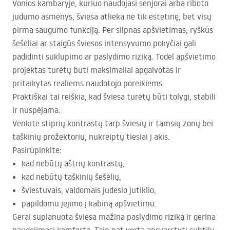
Vonios kambaryje, kuriuo naudojasi senjorai arba riboto
judumo asmenys, šviesa atlieka ne tik estetinę, bet visų
pirma saugumo funkciją. Per silpnas apšvietimas, ryškūs
šešėliai ar staigūs šviesos intensyvumo pokyčiai gali
padidinti suklupimo ar paslydimo riziką. Todėl apšvietimo
projektas turėtų būti maksimaliai apgalvotas ir
pritaikytas realiems naudotojo poreikiems.
Praktiškai tai reiškia, kad šviesa turėtų būti tolygi, stabili
ir nuspėjama.
Venkite stiprių kontrastų tarp šviesių ir tamsių zonų bei
taškinių prožektorių, nukreiptų tiesiai į akis.
Pasirūpinkite:
kad nebūtų aštrių kontrastų,
kad nebūtų taškinių šešėlių,
šviestuvais, valdomais judesio jutiklio,
papildomu įėjimo į kabiną apšvietimu.
Gerai suplanuota šviesa mažina paslydimo riziką ir gerina