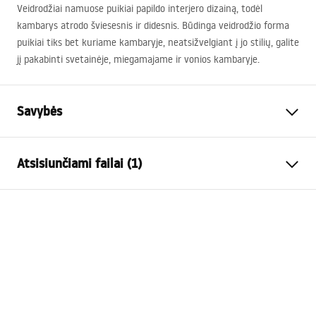
Veidrodžiai namuose puikiai papildo interjero dizainą, todėl
kambarys atrodo šviesesnis ir didesnis. Būdinga veidrodžio forma
puikiai tiks bet kuriame kambaryje, neatsižvelgiant į jo stilių, galite
jį pakabinti svetainėje, miegamajame ir vonios kambaryje.
Savybės
Aukštis
700
mm
Atsisiunčiami failai (1)
Plotis
1000
mm
Gylis
20
mm
manual mirror led
LED apšvietimas
Taip
manual mirror led.pdf
Rėmas
Ne
Forma
Netaisyklingas
Anti-rasos
Taip
galia
12
W