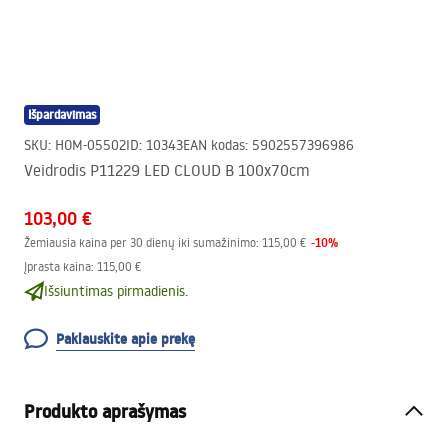
Išpardavimas
SKU
:
HOM-05502
ID
:
10343
EAN kodas
:
5902557396986
Veidrodis P11229 LED CLOUD B 100x70cm
103,00 €
-
10
%
Žemiausia kaina per 30 dienų iki sumažinimo:
115,00 €
Įprasta kaina
:
115,00 €
Išsiuntimas pirmadienis.
Paklauskite apie prekę
Produkto aprašymas