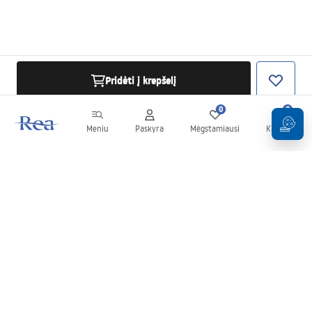
Pridėti į krepšelį
0
0
Meniu
Paskyra
Mėgstamiausi
Krepšelis
Naujienlaiškis
Sekite naujienas ir akcijas!
Prenumeruok