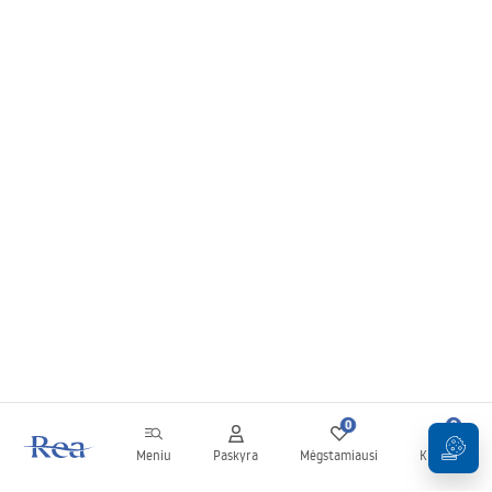
0
0
Meniu
Paskyra
Mėgstamiausi
Krepšelis