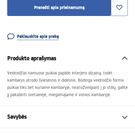
Pranešti apie prieinamumą
Paklauskite apie prekę
Produkto aprašymas
Veidrodžiai namuose puikiai papildo interjero dizainą, todėl
kambarys atrodo šviesesnis ir didesnis. Būdinga veidrodžio forma
puikiai tiks bet kuriame kambaryje, neatsižvelgiant į jo stilių, galite
jį pakabinti svetainėje, miegamajame ir vonios kambaryje.
Savybės
Aukštis
800
mm