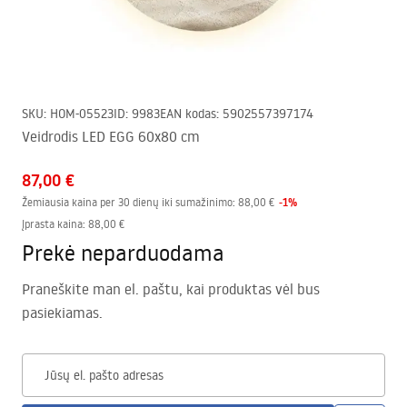
SKU
:
HOM-05523
ID
:
9983
EAN kodas
:
5902557397174
Veidrodis LED EGG 60x80 cm
87,00 €
-
1
%
Žemiausia kaina per 30 dienų iki sumažinimo:
88,00 €
Įprasta kaina
:
88,00 €
Prekė neparduodama
Praneškite man el. paštu, kai produktas vėl bus
pasiekiamas.
Jūsų el. pašto adresas