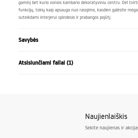
gaminį bet kurio vonios kambario dekoratyviniu centru. Dėl tvirt
funkcijų, tokių kaip apsauga nuo rasojimo, kasdien galėsite mė
suteikdami interjerui spindesio ir prabangos pojūtį.
Savybės
Aukštis
625
mm
Atsisiunčiami failai (1)
Plotis
685
mm
Gylis
25
mm
manual mirror led
LED apšvietimas
Taip
manual mirror led.pdf
Rėmas
Ne
Forma
Apvalus, Ne
Naujienlaiškis
Anti-rasos
Taip
galia
12
W
Sekite naujienas ir akcija
Garantija
24 mėnesių