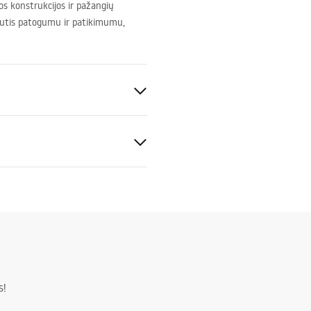
os konstrukcijos ir pažangių
gautis patogumu ir patikimumu,
taisyklingas
s!