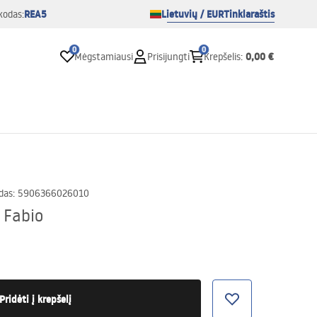
REA5
Lietuvių / EUR
Tinklaraštis
kodas:
0
0
0,00 €
Mėgstamiausi
Prisijungti
Krepšelis
:
das
:
5906366026010
 Fabio
Pridėti į krepšelį