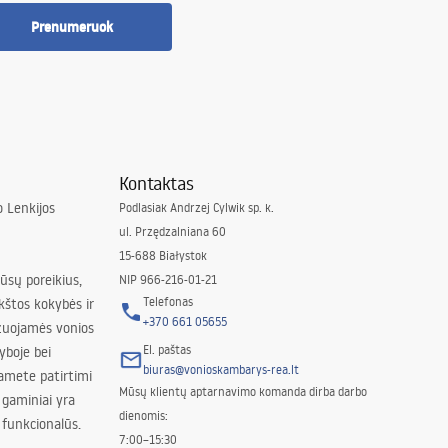
Prenumeruok
Kontaktas
 Lenkijos
Podlasiak Andrzej Cylwik sp. k.
ul. Przędzalniana 60
15-688 Białystok
jūsų poreikius,
NIP 966-216-01-21
Telefonas
kštos kokybės ir
+370 661 05655
izuojamės vonios
El. paštas
yboje bei
biuras@vonioskambarys-rea.lt
amete patirtimi
Mūsų klientų aptarnavimo komanda dirba darbo
 gaminiai yra
dienomis:
 funkcionalūs.
7:00–15:30