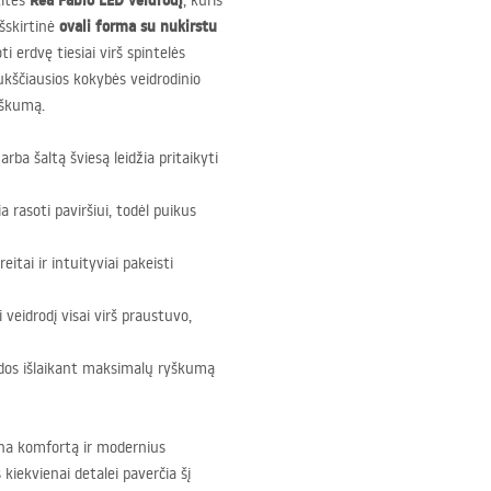
Rea Fabio
LED
veidrodį
kitės
, kuris
ovali forma su nukirstu
Išskirtinė
ti erdvę tiesiai virš spintelės
ukščiausios kokybės veidrodinio
žiškumą.
arba šaltą šviesą leidžia pritaikyti
a rasoti paviršiui, todėl puikus
itai ir intuityviai pakeisti
veidrodį visai virš praustuvo,
dos išlaikant maksimalų ryškumą
ina komfortą ir modernius
kiekvienai detalei paverčia šį