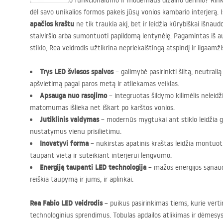
Ieškote tobulo funkcionalumo ir modernaus dizaino derinio? Rin
dėl savo unikalios formos pakeis jūsų vonios kambario interjerą. 
apačios kraštu
ne tik traukia akį, bet ir leidžia kūrybiškai išnaudo
stalviršio arba sumontuoti papildomą lentynėlę. Pagamintas iš a
stiklo, Rea veidrodis užtikrina nepriekaištingą atspindį ir ilgaam
Trys
LED
šviesos spalvos
– galimybė pasirinkti šiltą, neutralią 
apšvietimą pagal paros metą ir atliekamas veiklas.
Apsauga nuo rasojimo
– integruotas šildymo kilimėlis neleidži
matomumas išlieka net iškart po karštos vonios.
Jutiklinis valdymas
– modernūs mygtukai ant stiklo leidžia gre
nustatymus vienu prisilietimu.
Inovatyvi forma
– nukirstas apatinis kraštas leidžia montuoti 
taupant vietą ir suteikiant interjerui lengvumo.
Energiją taupanti
LED
technologija
– mažos energijos sąnau
reiškia taupymą ir jums, ir aplinkai.
Rea Fabio
LED
veidrodis
– puikus pasirinkimas tiems, kurie vert
technologinius sprendimus. Tobulas apdailos atlikimas ir dėmesys 