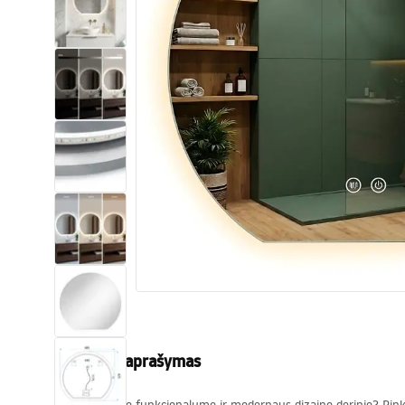
Tualetai
Praustuvas
Vonios ir ekranai
Vonios maišytuvai
Vonios dušai
Virtuvė
Vonios aksesuarai ir baldai
Produkto aprašymas