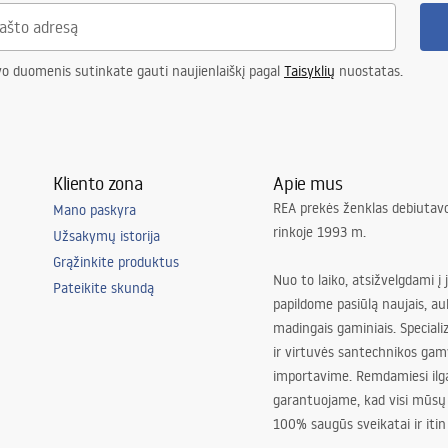
vo duomenis sutinkate gauti naujienlaiškį pagal
Taisyklių
nuostatas.
Kliento zona
Apie mus
REA prekės ženklas debiutavo
Mano paskyra
rinkoje 1993 m.
Užsakymų istorija
Grąžinkite produktus
Nuo to laiko, atsižvelgdami į 
Pateikite skundą
papildome pasiūlą naujais, au
madingais gaminiais. Special
ir virtuvės santechnikos gam
importavime. Remdamiesi ilg
garantuojame, kad visi mūsų
100% saugūs sveikatai ir itin