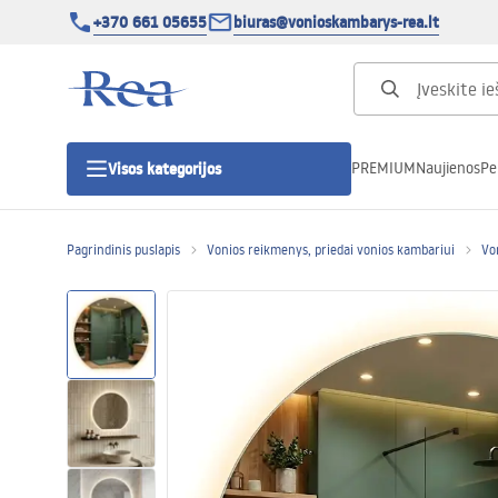
+370 661 05655
biuras@vonioskambarys-rea.lt
PREMIUM
Naujienos
Pe
Visos kategorijos
Pagrindinis puslapis
Vonios reikmenys, priedai vonios kambariui
Vo
Dušo kabinos
Dušo durys
Vonios dušo padėklai
Linijiniai dušo kanalai