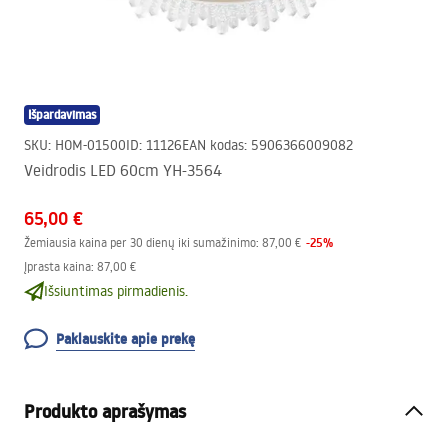
Išpardavimas
SKU
:
HOM-01500
ID
:
11126
EAN kodas
:
5906366009082
Veidrodis LED 60cm YH-3564
65,00 €
-
25
%
Žemiausia kaina per 30 dienų iki sumažinimo:
87,00 €
Įprasta kaina
:
87,00 €
Išsiuntimas pirmadienis.
Paklauskite apie prekę
Produkto aprašymas