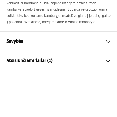
Veidrodžiai namuose puikiai papildo interjero dizainą, todėl
kambarys atrodo šviesesnis ir didesnis. Būdinga veidrodžio forma
puikiai tiks bet kuriame kambaryje, neatsižvelgiant į jo stilių, galite
jį pakabinti svetainėje, miegamajame ir vonios kambaryje.
Savybės
Aukštis
600
mm
Atsisiunčiami failai (1)
Plotis
600
mm
Gylis
30
mm
manual mirror led
LED apšvietimas
Taip
manual mirror led.pdf
Rėmas
Taip
Rėmo spalva
Permatomas
Rėmo medžiaga
Plastikas
Forma
Apvalus