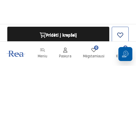
Pridėti į krepšelį
0
0
Meniu
Paskyra
Mėgstamiausi
Krepšelis
Naujienlaiškis
Sekite naujienas ir akcijas!
Prenumeruok