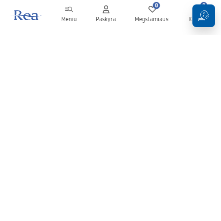
0
0
Meniu
Paskyra
Mėgstamiausi
Krepšelis
Naujienlaiškis
Sekite naujienas ir akcijas!
Prenumeruok
Įvesdami ir patvirtindami savo duomenis sutinkate gauti
naujienlaiškį pagal
Taisyklių
nuostatas.