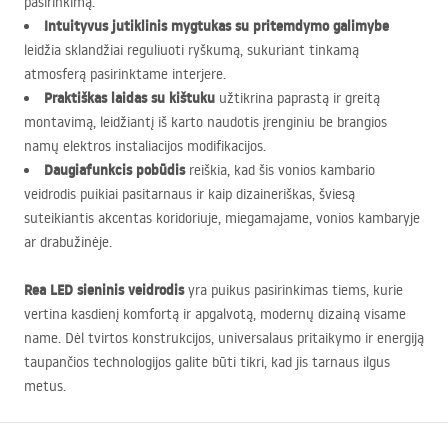
pasirinkimą.
Intuityvus jutiklinis mygtukas su pritemdymo galimybe
leidžia sklandžiai reguliuoti ryškumą, sukuriant tinkamą
atmosferą pasirinktame interjere.
Praktiškas laidas su kištuku
užtikrina paprastą ir greitą
montavimą, leidžiantį iš karto naudotis įrenginiu be brangios
namų elektros instaliacijos modifikacijos.
Daugiafunkcis pobūdis
reiškia, kad šis vonios kambario
veidrodis puikiai pasitarnaus ir kaip dizaineriškas, šviesą
suteikiantis akcentas koridoriuje, miegamajame, vonios kambaryje
ar drabužinėje.
Rea
LED
sieninis veidrodis
yra puikus pasirinkimas tiems, kurie
vertina kasdienį komfortą ir apgalvotą, modernų dizainą visame
name. Dėl tvirtos konstrukcijos, universalaus pritaikymo ir energiją
taupančios technologijos galite būti tikri, kad jis tarnaus ilgus
metus.