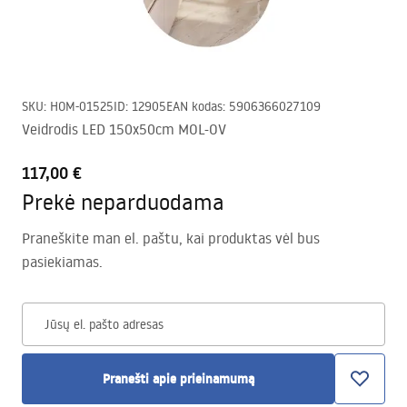
SKU
:
HOM-01525
ID
:
12905
EAN kodas
:
5906366027109
Veidrodis LED 150x50cm MOL-OV
117,00 €
Prekė neparduodama
Praneškite man el. paštu, kai produktas vėl bus
pasiekiamas.
Jūsų el. pašto adresas
Pranešti apie prieinamumą