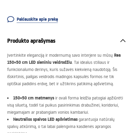
Paklauskite apie prekę
Produkto aprašymas
Rea
Įvertinkite eleganciją ir modernumą savo interjere su mūsų
150×50 cm
LED
sieniniu veidrodžiu
. Tai idealus stiliaus ir
funkcionalumo derinys, kuris sužavės kiekvieną naudotoją. Šis
išskirtinis, pailgas veidrodis madingos kapsulės formos ne tik
optiškai padidins erdvę, bet ir užtikrins patikimą apšvietimą.
150×50 cm matmenys
ir ovali forma leidžia patogiai apžiūrėti
visą siluetą, todėl tai puikus pasirinkimas drabužinei, koridoriui,
miegamajam ar prabangiam vonios kambariui.
Neutralios spalvos
LED
apšvietimas
garantuoja natūralų
spalvų atkūrimą, o tai labai palengvina kasdienės aprangos