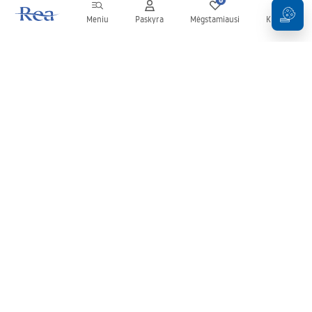
Meniu
Paskyra
Mėgstamiausi
Krepšelis
Naujienlaiškis
Sekite naujienas ir akcijas!
Prenumeruok
Įvesdami ir patvirtindami savo duomenis sutinkate gauti
naujienlaiškį pagal
Taisyklių
nuostatas.