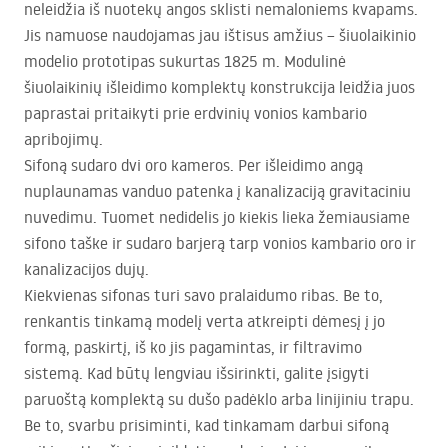
neleidžia iš nuotekų angos sklisti nemaloniems kvapams.
Jis namuose naudojamas jau ištisus amžius – šiuolaikinio
modelio prototipas sukurtas 1825 m. Modulinė
šiuolaikinių išleidimo komplektų konstrukcija leidžia juos
paprastai pritaikyti prie erdvinių vonios kambario
apribojimų.
Sifoną sudaro dvi oro kameros. Per išleidimo angą
nuplaunamas vanduo patenka į kanalizaciją gravitaciniu
nuvedimu. Tuomet nedidelis jo kiekis lieka žemiausiame
sifono taške ir sudaro barjerą tarp vonios kambario oro ir
kanalizacijos dujų.
Kiekvienas sifonas turi savo pralaidumo ribas. Be to,
renkantis tinkamą modelį verta atkreipti dėmesį į jo
formą, paskirtį, iš ko jis pagamintas, ir filtravimo
sistemą. Kad būtų lengviau išsirinkti, galite įsigyti
paruoštą komplektą su dušo padėklo arba linijiniu trapu.
Be to, svarbu prisiminti, kad tinkamam darbui sifoną