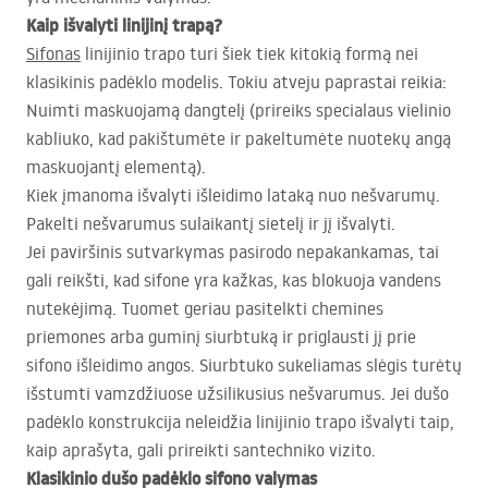
Kaip išvalyti linijinį trapą?
Sifonas
linijinio trapo turi šiek tiek kitokią formą nei
klasikinis padėklo modelis. Tokiu atveju paprastai reikia:
Nuimti maskuojamą dangtelį (prireiks specialaus vielinio
kabliuko, kad pakištumėte ir pakeltumėte nuotekų angą
maskuojantį elementą).
Kiek įmanoma išvalyti išleidimo lataką nuo nešvarumų.
Pakelti nešvarumus sulaikantį sietelį ir jį išvalyti.
Jei paviršinis sutvarkymas pasirodo nepakankamas, tai
gali reikšti, kad sifone yra kažkas, kas blokuoja vandens
nutekėjimą. Tuomet geriau pasitelkti chemines
priemones arba guminį siurbtuką ir priglausti jį prie
sifono išleidimo angos. Siurbtuko sukeliamas slėgis turėtų
išstumti vamzdžiuose užsilikusius nešvarumus. Jei dušo
padėklo konstrukcija neleidžia linijinio trapo išvalyti taip,
kaip aprašyta, gali prireikti santechniko vizito.
Klasikinio dušo padėklo sifono valymas