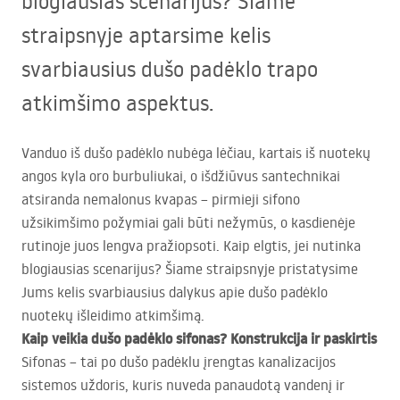
blogiausias scenarijus? Šiame
straipsnyje aptarsime kelis
svarbiausius dušo padėklo trapo
atkimšimo aspektus.
Vanduo iš dušo padėklo nubėga lėčiau, kartais iš nuotekų
angos kyla oro burbuliukai, o išdžiūvus santechnikai
atsiranda nemalonus kvapas – pirmieji sifono
užsikimšimo požymiai gali būti nežymūs, o kasdienėje
rutinoje juos lengva pražiopsoti. Kaip elgtis, jei nutinka
blogiausias scenarijus? Šiame straipsnyje pristatysime
Jums kelis svarbiausius dalykus apie dušo padėklo
nuotekų išleidimo atkimšimą.
Kaip veikia dušo padėklo sifonas? Konstrukcija ir paskirtis
Sifonas – tai po dušo padėklu įrengtas kanalizacijos
sistemos uždoris, kuris nuveda panaudotą vandenį ir