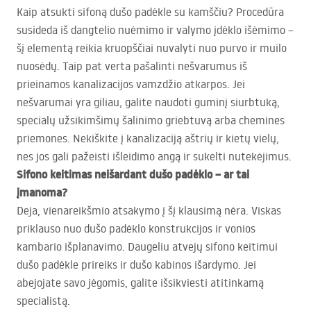
Kaip atsukti sifoną dušo padėkle su kamščiu? Procedūra
susideda iš dangtelio nuėmimo ir valymo įdėklo išėmimo –
šį elementą reikia kruopščiai nuvalyti nuo purvo ir muilo
nuosėdų. Taip pat verta pašalinti nešvarumus iš
prieinamos kanalizacijos vamzdžio atkarpos. Jei
nešvarumai yra giliau, galite naudoti guminį siurbtuką,
specialų užsikimšimų šalinimo griebtuvą arba chemines
priemones. Nekiškite į kanalizaciją aštrių ir kietų vielų,
nes jos gali pažeisti išleidimo angą ir sukelti nutekėjimus.
Sifono keitimas neišardant dušo padėklo – ar tai
įmanoma?
Deja, vienareikšmio atsakymo į šį klausimą nėra. Viskas
priklauso nuo dušo padėklo konstrukcijos ir vonios
kambario išplanavimo. Daugeliu atvejų sifono keitimui
dušo padėkle prireiks ir dušo kabinos išardymo. Jei
abejojate savo jėgomis, galite išsikviesti atitinkamą
specialistą.