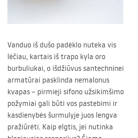
Vanduo iš dušo padėklo nuteka vis
lėčiau, kartais iš trapo kyla oro
burbuliukai, o išdžiūvus santechninei
armatūrai pasklinda nemalonus
kvapas – pirmieji sifono užsikimšimo
požymiai gali būti vos pastebimi ir
kasdienybės šurmulyje juos lengva
pražiūrėti. Kaip elgtis, jei nutinka