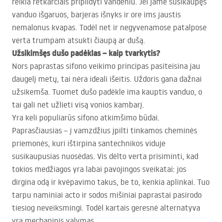
reikia retkarčiais pripildyti vandeniu. Jei jame susikaupęs
vanduo išgaruos, barjeras išnyks ir ore ims jaustis
nemalonus kvapas. Todėl net ir negyvenamose patalpose
verta trumpam atsukti čiaupą ar dušą.
Užsikimšęs dušo padėklas – kaip tvarkytis?
Nors paprastas sifono veikimo principas pasiteisina jau
daugelį metų, tai nėra ideali išeitis. Uždoris gana dažnai
užsikemša. Tuomet dušo padėkle ima kauptis vanduo, o
tai gali net užlieti visą vonios kambarį.
Yra keli populiarūs sifono atkimšimo būdai.
Paprasčiausias – į vamzdžius įpilti tinkamos cheminės
priemonės, kuri ištirpina santechnikos viduje
susikaupusias nuosėdas. Vis dėlto verta prisiminti, kad
tokios medžiagos yra labai pavojingos sveikatai: jos
dirgina odą ir kvėpavimo takus, be to, kenkia aplinkai. Tuo
tarpu naminiai acto ir sodos mišiniai paprastai pasirodo
tiesiog neveiksmingi. Todėl kartais geresnė alternatyva
yra mechaninis valymas.