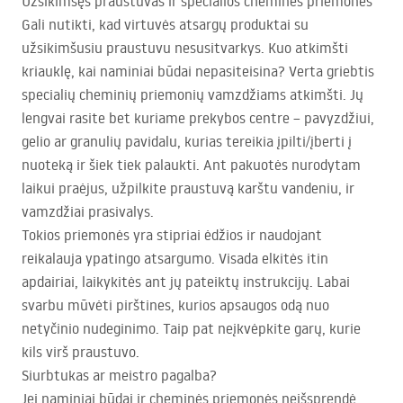
Užsikimšęs praustuvas ir specialios cheminės priemonės
Gali nutikti, kad virtuvės atsargų produktai su
užsikimšusiu praustuvu nesusitvarkys. Kuo atkimšti
kriauklę, kai naminiai būdai nepasiteisina? Verta griebtis
specialių cheminių priemonių vamzdžiams atkimšti. Jų
lengvai rasite bet kuriame prekybos centre – pavyzdžiui,
gelio ar granulių pavidalu, kurias tereikia įpilti/įberti į
nuoteką ir šiek tiek palaukti. Ant pakuotės nurodytam
laikui praėjus, užpilkite praustuvą karštu vandeniu, ir
vamzdžiai prasivalys.
Tokios priemonės yra stipriai ėdžios ir naudojant
reikalauja ypatingo atsargumo. Visada elkitės itin
apdairiai, laikykitės ant jų pateiktų instrukcijų. Labai
svarbu mūvėti pirštines, kurios apsaugos odą nuo
netyčinio nudeginimo. Taip pat neįkvėpkite garų, kurie
kils virš praustuvo.
Siurbtukas ar meistro pagalba?
Jei naminiai būdai ir cheminės priemonės neišsprendė