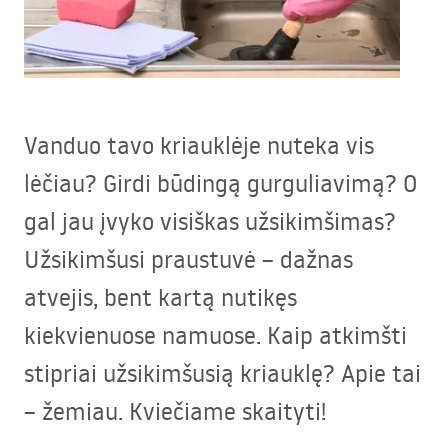
Vanduo tavo kriauklėje nuteka vis
lėčiau? Girdi būdingą gurguliavimą? O
gal jau įvyko visiškas užsikimšimas?
Užsikimšusi praustuvė – dažnas
atvejis, bent kartą nutikęs
kiekvienuose namuose. Kaip atkimšti
stipriai užsikimšusią kriauklę? Apie tai
– žemiau. Kviečiame skaityti!