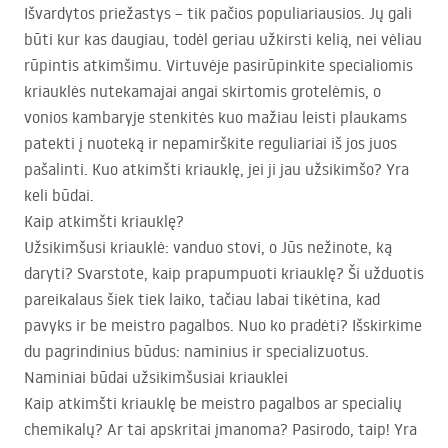
Išvardytos priežastys – tik pačios populiariausios. Jų gali
būti kur kas daugiau, todėl geriau užkirsti kelią, nei vėliau
rūpintis atkimšimu. Virtuvėje pasirūpinkite specialiomis
kriauklės nutekamajai angai skirtomis grotelėmis, o
vonios kambaryje stenkitės kuo mažiau leisti plaukams
patekti į nuoteką ir nepamirškite reguliariai iš jos juos
pašalinti. Kuo atkimšti kriauklę, jei ji jau užsikimšo? Yra
keli būdai.
Kaip atkimšti kriauklę?
Užsikimšusi kriauklė: vanduo stovi, o Jūs nežinote, ką
daryti? Svarstote, kaip prapumpuoti kriauklę? Ši užduotis
pareikalaus šiek tiek laiko, tačiau labai tikėtina, kad
pavyks ir be meistro pagalbos. Nuo ko pradėti? Išskirkime
du pagrindinius būdus: naminius ir specializuotus.
Naminiai būdai užsikimšusiai kriauklei
Kaip atkimšti kriauklę be meistro pagalbos ar specialių
chemikalų? Ar tai apskritai įmanoma? Pasirodo, taip! Yra