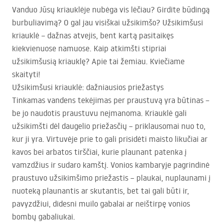
Vanduo Jūsų kriauklėje nubėga vis lėčiau? Girdite būdingą
burbuliavimą? O gal jau visiškai užsikimšo? Užsikimšusi
kriauklė – dažnas atvejis, bent kartą pasitaikęs
kiekvienuose namuose. Kaip atkimšti stipriai
užsikimšusią kriauklę? Apie tai žemiau. Kviečiame
skaityti!
Užsikimšusi kriauklė: dažniausios priežastys
Tinkamas vandens tekėjimas per praustuvą yra būtinas –
be jo naudotis praustuvu neįmanoma. Kriauklė gali
užsikimšti dėl daugelio priežasčių – priklausomai nuo to,
kur ji yra. Virtuvėje prie to gali prisidėti maisto likučiai ar
kavos bei arbatos tirščiai, kurie plaunant patenka į
vamzdžius ir sudaro kamštį. Vonios kambaryje pagrindinė
praustuvo užsikimšimo priežastis – plaukai, nuplaunami į
nuoteką plaunantis ar skutantis, bet tai gali būti ir,
pavyzdžiui, didesni muilo gabalai ar neištirpę vonios
bombų gabaliukai.