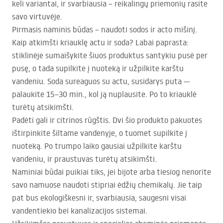
keli variantai, ir svarbiausia – reikalingų priemonių rasite
savo virtuvėje.
Pirmasis naminis būdas – naudoti sodos ir acto mišinį.
Kaip atkimšti kriauklę actu ir soda? Labai paprasta:
stiklinėje sumaišykite šiuos produktus santykiu pusė per
pusę, o tada supilkite į nuoteką ir užpilkite karštu
vandeniu. Soda sureaguos su actu, susidarys puta —
palaukite 15–30 min., kol ją nuplausite. Po to kriauklė
turėtų atsikimšti.
Padėti gali ir citrinos rūgštis. Dvi šio produkto pakuotes
ištirpinkite šiltame vandenyje, o tuomet supilkite į
nuoteką. Po trumpo laiko gausiai užpilkite karštu
vandeniu, ir praustuvas turėtų atsikimšti.
Naminiai būdai puikiai tiks, jei bijote arba tiesiog nenorite
savo namuose naudoti stipriai ėdžių chemikalų. Jie taip
pat bus ekologiškesni ir, svarbiausia, saugesni visai
vandentiekio bei kanalizacijos sistemai.