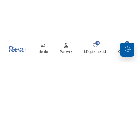
0
0
Meniu
Paskyra
Mėgstamiausi
Krepšelis
Naujienlaiškis
Sekite naujienas ir akcijas!
Prenumeruok