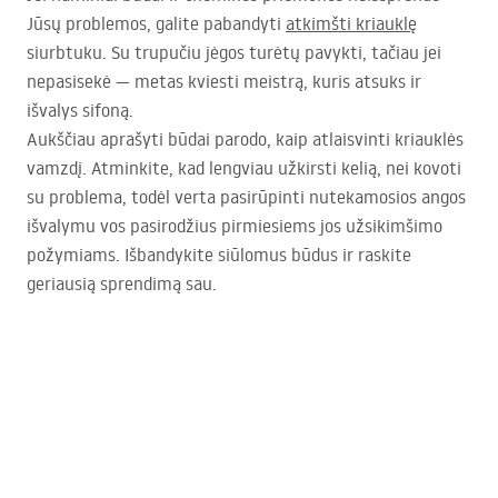
Jūsų problemos, galite pabandyti
atkimšti kriauklę
siurbtuku. Su trupučiu jėgos turėtų pavykti, tačiau jei
nepasisekė — metas kviesti meistrą, kuris atsuks ir
išvalys sifoną.
Aukščiau aprašyti būdai parodo, kaip atlaisvinti kriauklės
vamzdį. Atminkite, kad lengviau užkirsti kelią, nei kovoti
su problema, todėl verta pasirūpinti nutekamosios angos
išvalymu vos pasirodžius pirmiesiems jos užsikimšimo
požymiams. Išbandykite siūlomus būdus ir raskite
geriausią sprendimą sau.