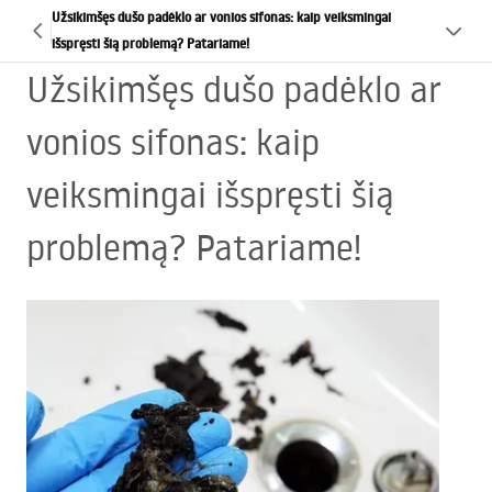
Užsikimšęs dušo padėklo ar vonios sifonas: kaip veiksmingai
išspręsti šią problemą? Patariame!
Užsikimšęs dušo padėklo ar
vonios sifonas: kaip
veiksmingai išspręsti šią
problemą? Patariame!