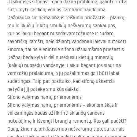
Užsikimšęs sifonas – gana dažna problema, galinti rimtai
sutrikdyti kasdienį vonios kambario naudojimą.
Dažniausia šio nemalonaus reiškinio priežastis – plaukų,
muilo likučių ir kitų smulkių nešvarumų sankaupos,
kurios laikui bėgant nusėda vamzdžiuose ir sudaro
savotišką kamštį, neleidžiantį vandeniui laisvai nutekėti.
Žinoma, tai ne vienintelė sifono užsikimšimo priežastis.
Dažnai bėda kyla ir dėl nusėdusių kietųjų mineralų
(kalkių) nuosėdų vandenyje. Laikui bėgant jos siaurina
vamzdžių pralaidumą, o jų pašalinimas gali būti labai
sudėtingas. Taip pat pasitaiko, kad sifoną užkemša
netyčia į jį patekę smulkūs daiktai.
Sifono valymas namų priemonėmis
Sifono valymas namų priemonėmis – ekonomiškas ir
veiksmingas būdas užtikrinti sklandų vandens
nutekėjimą ir išvengti brangių remontų. Kas gali padėti?
Daug, žinoma, priklauso nuo nešvarumų tipo, su kuriais
susiduri, tačiau verta išbandyti galimas namų priemones.