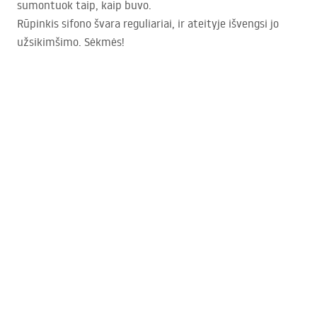
sumontuok taip, kaip buvo.
Rūpinkis sifono švara reguliariai, ir ateityje išvengsi jo
užsikimšimo. Sėkmės!