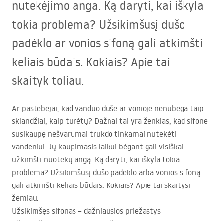
nutekėjimo anga. Ką daryti, kai iškyla
tokia problema? Užsikimšusį dušo
padėklo ar vonios sifoną gali atkimšti
keliais būdais. Kokiais? Apie tai
skaityk toliau.
Ar pastebėjai, kad vanduo duše ar vonioje nenubėga taip
sklandžiai, kaip turėtų? Dažnai tai yra ženklas, kad sifone
susikaupę nešvarumai trukdo tinkamai nutekėti
vandeniui. Jų kaupimasis laikui bėgant gali visiškai
užkimšti nuotekų angą. Ką daryti, kai iškyla tokia
problema? Užsikimšusį dušo padėklo arba vonios sifoną
gali atkimšti keliais būdais. Kokiais? Apie tai skaitysi
žemiau.
Užsikimšęs sifonas – dažniausios priežastys