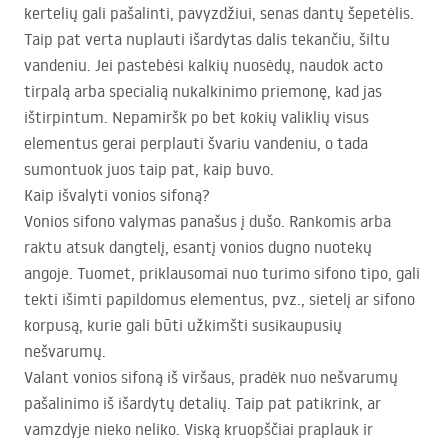
kertelių gali pašalinti, pavyzdžiui, senas dantų šepetėlis.
Taip pat verta nuplauti išardytas dalis tekančiu, šiltu
vandeniu. Jei pastebėsi kalkių nuosėdų, naudok acto
tirpalą arba specialią nukalkinimo priemonę, kad jas
ištirpintum. Nepamiršk po bet kokių valiklių visus
elementus gerai perplauti švariu vandeniu, o tada
sumontuok juos taip pat, kaip buvo.
Kaip išvalyti vonios sifoną?
Vonios sifono valymas panašus į dušo. Rankomis arba
raktu atsuk dangtelį, esantį vonios dugno nuotekų
angoje. Tuomet, priklausomai nuo turimo sifono tipo, gali
tekti išimti papildomus elementus, pvz., sietelį ar sifono
korpusą, kurie gali būti užkimšti susikaupusių
nešvarumų.
Valant vonios sifoną iš viršaus, pradėk nuo nešvarumų
pašalinimo iš išardytų detalių. Taip pat patikrink, ar
vamzdyje nieko neliko. Viską kruopščiai praplauk ir