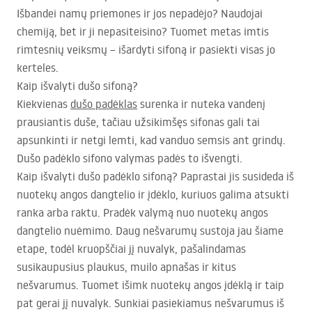
Išbandei namų priemones ir jos nepadėjo? Naudojai
chemiją, bet ir ji nepasiteisino? Tuomet metas imtis
rimtesnių veiksmų – išardyti sifoną ir pasiekti visas jo
kerteles.
Kaip išvalyti dušo sifoną?
Kiekvienas
dušo padėklas
surenka ir nuteka vandenį
prausiantis duše, tačiau užsikimšęs sifonas gali tai
apsunkinti ir netgi lemti, kad vanduo semsis ant grindų.
Dušo padėklo sifono valymas padės to išvengti.
Kaip išvalyti dušo padėklo sifoną? Paprastai jis susideda iš
nuotekų angos dangtelio ir įdėklo, kuriuos galima atsukti
ranka arba raktu. Pradėk valymą nuo nuotekų angos
dangtelio nuėmimo. Daug nešvarumų sustoja jau šiame
etape, todėl kruopščiai jį nuvalyk, pašalindamas
susikaupusius plaukus, muilo apnašas ir kitus
nešvarumus. Tuomet išimk nuotekų angos įdėklą ir taip
pat gerai jį nuvalyk. Sunkiai pasiekiamus nešvarumus iš