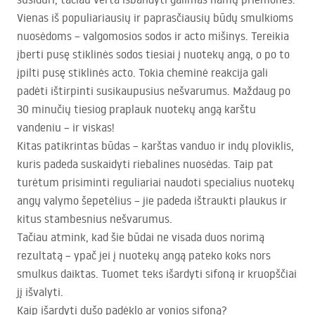
Vienas iš populiariausių ir paprasčiausių būdų smulkioms
nuosėdoms – valgomosios sodos ir acto mišinys. Tereikia
įberti pusę stiklinės sodos tiesiai į nuotekų angą, o po to
įpilti pusę stiklinės acto. Tokia cheminė reakcija gali
padėti ištirpinti susikaupusius nešvarumus. Maždaug po
30 minučių tiesiog praplauk nuotekų angą karštu
vandeniu – ir viskas!
Kitas patikrintas būdas – karštas vanduo ir indų ploviklis,
kuris padeda suskaidyti riebalines nuosėdas. Taip pat
turėtum prisiminti reguliariai naudoti specialius nuotekų
angų valymo šepetėlius – jie padeda ištraukti plaukus ir
kitus stambesnius nešvarumus.
Tačiau atmink, kad šie būdai ne visada duos norimą
rezultatą – ypač jei į nuotekų angą pateko koks nors
smulkus daiktas. Tuomet teks išardyti sifoną ir kruopščiai
jį išvalyti.
Kaip išardyti dušo padėklo ar vonios sifoną?