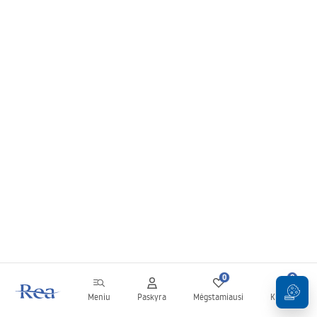
0
0
Meniu
Paskyra
Mėgstamiausi
Krepšelis