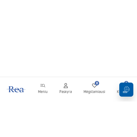
0
0
Meniu
Paskyra
Mėgstamiausi
Krepšelis
Naujienlaiškis
Sekite naujienas ir akcijas!