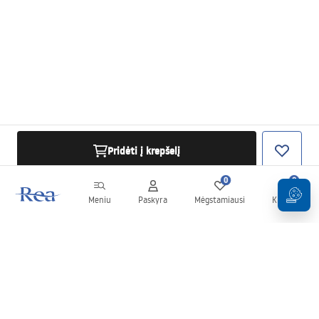
Pridėti į krepšelį
0
0
Meniu
Paskyra
Mėgstamiausi
Krepšelis
Naujienlaiškis
Sekite naujienas ir akcijas!