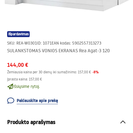
Išpardavimas
SKU
:
REA-W0301
ID
:
1071
EAN kodas
:
5902557313273
SULANKSTOMAS VONIOS EKRANAS Rea Agat-3 120
144,00 €
-
8
%
Žemiausia kaina per 30 dienų iki sumažinimo:
157,00 €
Įprasta kaina
:
157,00 €
Išsiųsime rytoj.
Paklauskite apie prekę
Produkto aprašymas