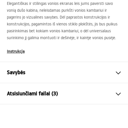
Elegantiškas ir stilingas vonios ekranas leis jums paversti savo
vonią dušo kabina, neleisdamas purkšti vonios kambariui ir
pagerins jo vizualines savybes. Dėl paprastos konstrukcijos ir
konstrukcijos, pagamintos iš vienos stiklo plokštės, jis bus puikus
pasirinkimas bet kokiam vonios kambariui, o dėl universalaus
surinkimo jį galima montuoti ir dešinėje, ir kairėje vonios pusėje.
Instrukcja
Savybės
Tipas
Judamas
Atsisiunčiami failai (3)
Medžiaga
Aliuminis , Grūdintas stiklas
Spalva
Chrome
Model 3D STP
Plotis
1200
mm
Agat_1200X1400_CHROME___3_-21___.stp
Aukštis
1400
mm