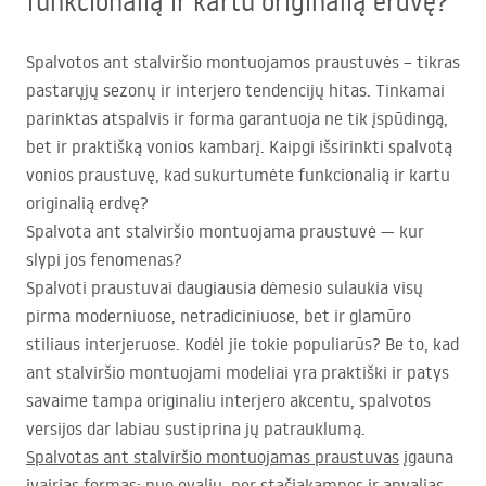
funkcionalią ir kartu originalią erdvę?
Spalvotos ant stalviršio montuojamos praustuvės – tikras
pastarųjų sezonų ir interjero tendencijų hitas. Tinkamai
parinktas atspalvis ir forma garantuoja ne tik įspūdingą,
bet ir praktišką vonios kambarį. Kaipgi išsirinkti spalvotą
vonios praustuvę, kad sukurtumėte funkcionalią ir kartu
originalią erdvę?
Spalvota ant stalviršio montuojama praustuvė — kur
slypi jos fenomenas?
Spalvoti praustuvai daugiausia dėmesio sulaukia visų
pirma moderniuose, netradiciniuose, bet ir glamūro
stiliaus interjeruose. Kodėl jie tokie populiarūs? Be to, kad
ant stalviršio montuojami modeliai yra praktiški ir patys
savaime tampa originaliu interjero akcentu, spalvotos
versijos dar labiau sustiprina jų patrauklumą.
Spalvotas ant stalviršio montuojamas praustuvas
įgauna
įvairias formas: nuo ovalių, per stačiakampes ir apvalias,