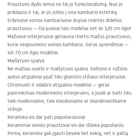
Praustuvo dydis lemia ne tik jo funkcionalumą. Nuo jo
priklauso ir tai, ar jis įsilies į viso kambario estetiką.
Erdviuose vonios kambariuose drąsiai rinkitės didelius
praustuvus — čia puikiai tiks modeliai net iki 120 cm ilgio!
Mažuose interjeruose geriausia rinktis mažus praustuvus,
kurie neapsunkins vonios kambario. Geras sprendimas —
40–70 cm ilgio modeliai.
Maišytuvo spalva
Ne mažiau svarbi ir maišytuvo spalva. Geltono ir rožinio
aukso atspalviai ypač tiks glamūro stiliaus interjeruose.
Chromuoti ir sidabro atspalvio modeliai — geras
pasirinkimas moderniems interjerams, o juodi ar balti tiks
tiek moderniame, tiek klasikiniame ar skandinaviškame
stiliuje.
Keramika vis dar pati populiariausia!
Keraminiai vonios praustuvai vis dar išlieka populiarūs.
Pirma, keramika gali įgauti beveik bet kokią, net ir pačią