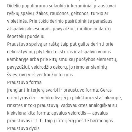
Didelio populiarumo sulaukia ir keraminiai praustuvai
ryškių spalvų: žalios, raudonos, geltonos, turkio ar
violetinės. Prie tokio derinio pasirūpinkite panašaus
atspalvio aksesuarais, pavyzdžiui, muiline ar dantų
šepetėlių puodeliu.
Praustuvo spalvą ar raštą taip pat galite derinti prie
dekoratyvinių plytelių tekstūros ir atspalvio vonios
kambaryje arba prie kitų smulkių puošybos elementų,
pavyzdžiui, veidrodžio dekorų, jo rėmo ar sieninių
šviestuvų virš veidrodžio formos.
Praustuvo forma
Įrengiant interjerą svarbi ir praustuvo forma. Geras
orientyras čia — veidrodis: jei jo plokštuma stačiakampė,
rinkitės ir tokį praustuvą. Vadovaukitės analogiškai su
kiekviena kita forma: apvalus veidrodis — apvalus
praustuvas ir t. t. Taip į interjerą įnešite harmonijos.
Praustuvo dydis