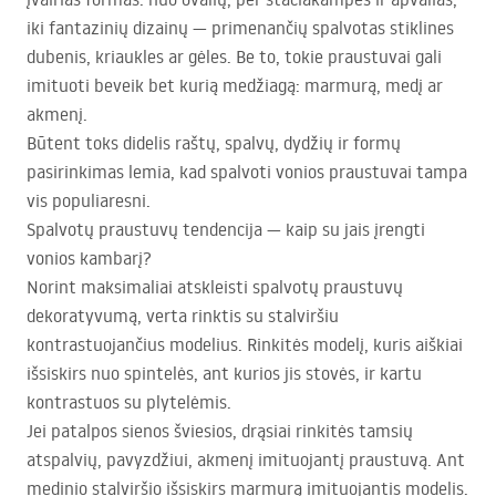
iki fantazinių dizainų — primenančių spalvotas stiklines
dubenis, kriaukles ar gėles. Be to, tokie praustuvai gali
imituoti beveik bet kurią medžiagą: marmurą, medį ar
akmenį.
Būtent toks didelis raštų, spalvų, dydžių ir formų
pasirinkimas lemia, kad spalvoti vonios praustuvai tampa
vis populiaresni.
Spalvotų praustuvų tendencija — kaip su jais įrengti
vonios kambarį?
Norint maksimaliai atskleisti spalvotų praustuvų
dekoratyvumą, verta rinktis su stalviršiu
kontrastuojančius modelius. Rinkitės modelį, kuris aiškiai
išsiskirs nuo spintelės, ant kurios jis stovės, ir kartu
kontrastuos su plytelėmis.
Jei patalpos sienos šviesios, drąsiai rinkitės tamsių
atspalvių, pavyzdžiui, akmenį imituojantį praustuvą. Ant
medinio stalviršio išsiskirs marmurą imituojantis modelis.