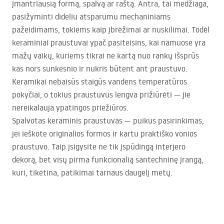
įmantriausią formą, spalvą ar raštą. Antra, tai medžiaga,
pasižyminti dideliu atsparumu mechaniniams
pažeidimams, tokiems kaip įbrėžimai ar nuskilimai. Todėl
keraminiai praustuvai ypač pasiteisins, kai namuose yra
mažų vaikų, kuriems tikrai ne kartą nuo rankų išsprūs
kas nors sunkesnio ir nukris būtent ant praustuvo.
Keramikai nebaisūs staigūs vandens temperatūros
pokyčiai, o tokius praustuvus lengva prižiūrėti — jie
nereikalauja ypatingos priežiūros.
Spalvotas keraminis praustuvas — puikus pasirinkimas,
jei ieškote originalios formos ir kartu praktiško vonios
praustuvo. Taip įsigysite ne tik įspūdingą interjero
dekorą, bet visų pirma funkcionalią santechninę įrangą,
kuri, tikėtina, patikimai tarnaus daugelį metų.