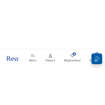
0
0
Meniu
Paskyra
Mėgstamiausi
Krepšelis
Naujienlaiškis
Sekite naujienas ir akcijas!