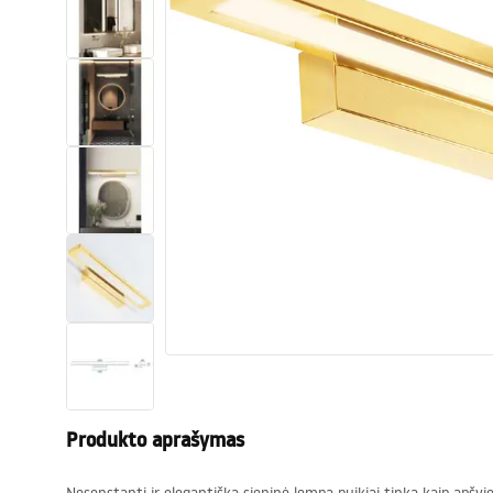
Tualetai
Praustuvas
Vonios ir ekranai
Vonios maišytuvai
Vonios dušai
Virtuvė
Vonios aksesuarai ir baldai
Produkto aprašymas