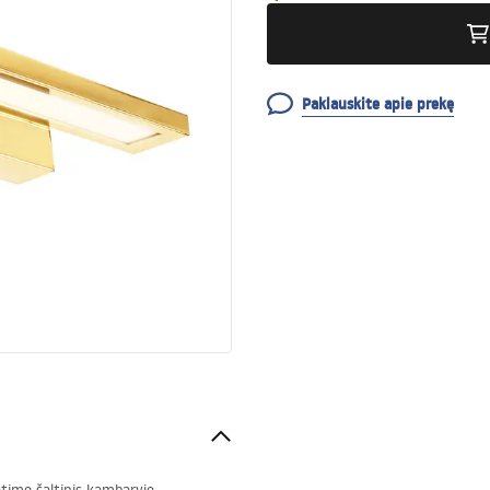
Paklauskite apie prekę