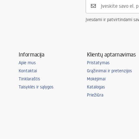
Pridedamas šviesos šaltinis
Taip
Galia
12W
Įvesdami ir patvirtindami sa
Informacija
Klientų aptarnavimas
Apie mus
Pristatymas
Kontaktai
Grąžinimai ir pretenzijos
Tinklaraštis
Mokėjimai
Taisyklės ir sąlygos
Katalogas
Priežiūra