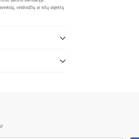
etimo šaltinis kambaryje.
aveikslų, veidrodžių ar kitų objektų
estuvas
s informacija
KI BEZPIECZENSTWA
.pdf
~ 220V - ~ 240V
LED šaltinis
s!