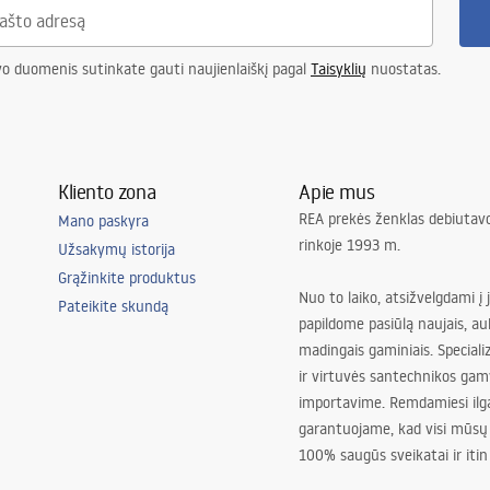
vo duomenis sutinkate gauti naujienlaiškį pagal
Taisyklių
nuostatas.
Kliento zona
Apie mus
REA prekės ženklas debiutavo
Mano paskyra
rinkoje 1993 m.
Užsakymų istorija
Grąžinkite produktus
Nuo to laiko, atsižvelgdami į 
Pateikite skundą
papildome pasiūlą naujais, au
madingais gaminiais. Special
ir virtuvės santechnikos gam
importavime. Remdamiesi ilg
garantuojame, kad visi mūsų
100% saugūs sveikatai ir itin