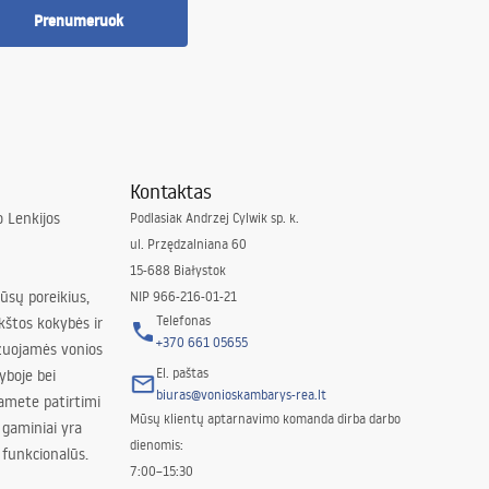
Prenumeruok
Kontaktas
 Lenkijos
Podlasiak Andrzej Cylwik sp. k.
ul. Przędzalniana 60
15-688 Białystok
jūsų poreikius,
NIP 966-216-01-21
Telefonas
kštos kokybės ir
+370 661 05655
izuojamės vonios
El. paštas
yboje bei
biuras@vonioskambarys-rea.lt
amete patirtimi
Mūsų klientų aptarnavimo komanda dirba darbo
 gaminiai yra
dienomis:
 funkcionalūs.
7:00–15:30