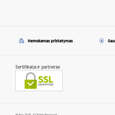
Nemokamas pristatymas
Sau
Sertifikatai ir partneriai
©
Rea
2026
. All Right Reserved.