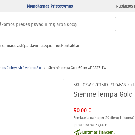
Nemokamas Pristatymas
Nuolaidos 
rkamiausias
Išpardavimas
Apie mus
Kontaktai
nios židinys virš veidrodžio
Sieninė lempa Gold 60cm APP837-1W
SKU
:
OSW-07015
ID
:
7124
EAN kod
Sieninė lempa Gol
50,00 €
Žemiausia kaina per 30 dienų iki sumaž
Įprasta kaina
:
57,00 €
Siuntimas šiandien.