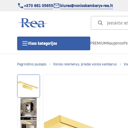
+370 661 05655
biuras@vonioskambarys-rea.lt
PREMIUM
Naujienos
Pe
Visos kategorijos
Pagrindinis puslapis
Vonios reikmenys, priedai vonios kambariui
Vo
Dušo kabinos
Dušo durys
Vonios dušo padėklai
Linijiniai dušo kanalai