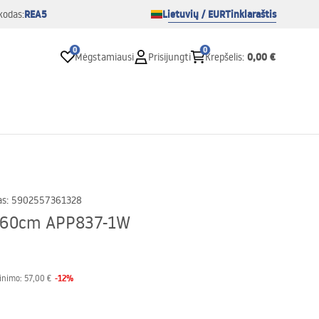
REA5
Lietuvių / EUR
Tinklaraštis
kodas:
0
0
0,00 €
Mėgstamiausi
Prisijungti
Krepšelis
:
as
:
5902557361328
d 60cm APP837-1W
-
12
%
inimo:
57,00 €