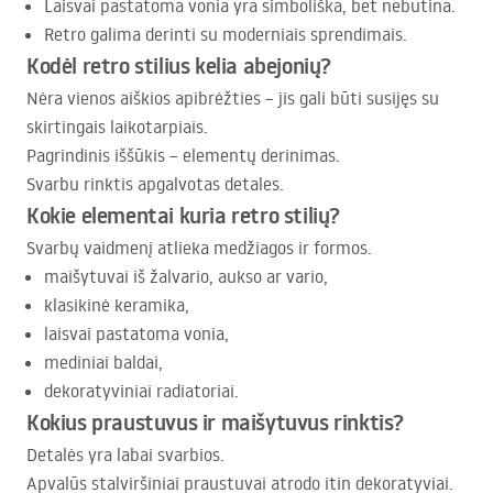
Laisvai pastatoma vonia yra simboliška, bet nebūtina.
Retro galima derinti su moderniais sprendimais.
Kodėl retro stilius kelia abejonių?
Nėra vienos aiškios apibrėžties – jis gali būti susijęs su
skirtingais laikotarpiais.
Pagrindinis iššūkis – elementų derinimas.
Svarbu rinktis apgalvotas detales.
Kokie elementai kuria retro stilių?
Svarbų vaidmenį atlieka medžiagos ir formos.
maišytuvai iš žalvario, aukso ar vario,
klasikinė keramika,
laisvai pastatoma vonia,
mediniai baldai,
dekoratyviniai radiatoriai.
Kokius praustuvus ir maišytuvus rinktis?
Detalės yra labai svarbios.
Apvalūs stalviršiniai praustuvai atrodo itin dekoratyviai.