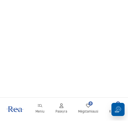
0
0
Meniu
Paskyra
Mėgstamiausi
Krepšelis