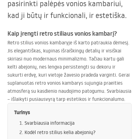
pasirinkti palėpės vonios kambariui,
kad ji būtų ir funkcionali, ir estetiška.
Kaip įrengti retro stiliaus vonios kambarį?
Retro stilius vonios kambaryje iš karto patraukia dėmesį.
Jis elegantiškas, kupinas išraiškingų detalių ir visiškai
skiriasi nuo modernaus minimalizmo. Tačiau kartu gali
kelti abejonių, nes lengva persistengti su dekoru ir
sukurti erdvę, kuri vietoje žavesio pradeda varginti. Gerai
suplanuotas retro vonios kambarys sujungia praeities
atmosferą su kasdienio naudojimo patogumu. Svarbiausia
– išlaikyti pusiausvyrą tarp estetikos ir funkcionalumo.
Turinys
Svarbiausia informacija
Kodėl retro stilius kelia abejonių?