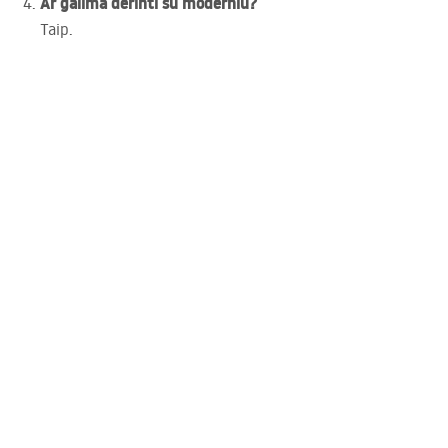
Ar galima derinti su moderniu?
Taip.