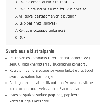
Kokie elementai kuria retro stilių?
Kokius praustuvus ir maišytuvus rinktis?
Ar laisvai pastatoma vonia būtina?
Kaip pasirinkti spalvas?
Kokios medžiagos tinkamos?
DUK
Svarbiausia iš straipsnio
Retro vonios kambarys turėtų derinti dekoratyvų
senųjų laikų charakterį su šiuolaikiniu komfortu.
Retro stilius nėra susijęs su vienu laikotarpiu, todėl
svarbi vizualinė harmonija.
Būdingi elementai – stilizuoti maišytuvai, klasikinė
keramika, dekoratyvūs veidrodžiai ir baldai.
Šviesios spalvos sudaro pagrindą, papildytą
kontrastingais akcentais.