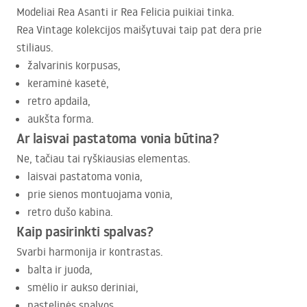
Modeliai Rea Asanti ir Rea Felicia puikiai tinka.
Rea Vintage kolekcijos maišytuvai taip pat dera prie
stiliaus.
žalvarinis korpusas,
keraminė kasetė,
retro apdaila,
aukšta forma.
Ar laisvai pastatoma vonia būtina?
Ne, tačiau tai ryškiausias elementas.
laisvai pastatoma vonia,
prie sienos montuojama vonia,
retro dušo kabina.
Kaip pasirinkti spalvas?
Svarbi harmonija ir kontrastas.
balta ir juoda,
smėlio ir aukso deriniai,
pastelinės spalvos,