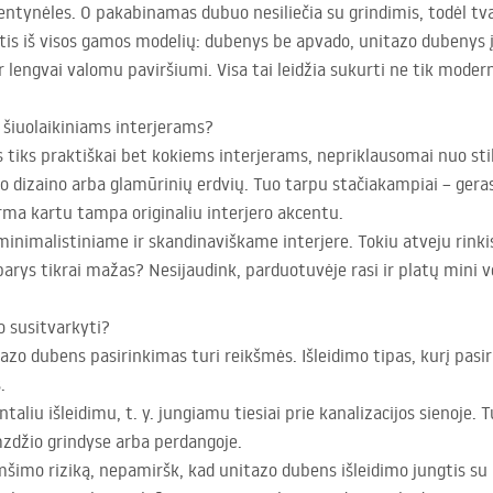
lentynėles. O pakabinamas dubuo nesiliečia su grindimis, todėl tv
nktis iš visos gamos modelių: dubenys be apvado, unitazo dubenys
r lengvai valomu paviršiumi. Visa tai leidžia sukurti ne tik moder
šiuolaikiniams interjerams?
iks praktiškai bet kokiems interjerams, nepriklausomai nuo stilia
nio dizaino arba glamūrinių erdvių. Tuo tarpu stačiakampiai – gera
rma kartu tampa originaliu interjero akcentu.
minimalistiniame ir skandinaviškame interjere. Tokiu atveju rink
arys tikrai mažas? Nesijaudink, parduotuvėje rasi ir platų mini 
o susitvarkyti?
zo dubens pasirinkimas turi reikšmės. Išleidimo tipas, kurį pasir
.
ntaliu išleidimu, t. y. jungiamu tiesiai prie kanalizacijos sienoje. 
mzdžio grindyse arba perdangoje.
imo riziką, nepamiršk, kad unitazo dubens išleidimo jungtis su