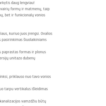
arkytis daug lengviau!
 įvairių formų ir matmenų, taip
nų, bet ir funkcionalų vonios
us, kuriuo juos įrengsi. Ovalios
s pasirinkimas šiuolaikiniams
is paprastas formas ir plonus
versijų unitazo dubenų
inksi, priklauso nuo tavo vonios
Tuo tarpu vertikalus išleidimas
 kanalizacijos vamzdžiu būtų