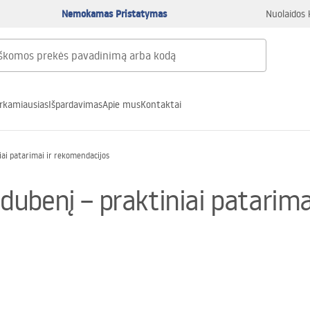
Nemokamas Pristatymas
Nuolaidos 
rkamiausias
Išpardavimas
Apie mus
Kontaktai
ai patarimai ir rekomendacijos
ubenį – praktiniai patarima