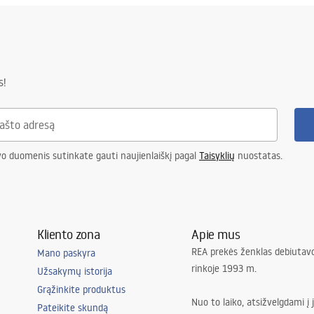
s!
vo duomenis sutinkate gauti naujienlaiškį pagal
Taisyklių
nuostatas.
Kliento zona
Apie mus
REA prekės ženklas debiutavo
Mano paskyra
rinkoje 1993 m.
Užsakymų istorija
Grąžinkite produktus
Nuo to laiko, atsižvelgdami į 
Pateikite skundą