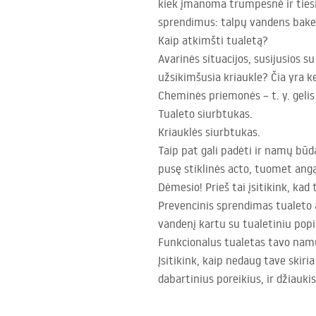
kiek įmanoma trumpesnė ir tiesi,
sprendimus: talpų vandens bake
Kaip atkimšti tualetą?
Avarinės situacijos, susijusios s
užsikimšusia kriaukle? Čia yra k
Cheminės priemonės – t. y. gelis 
Tualeto siurbtukas.
Kriauklės siurbtukas.
Taip pat gali padėti ir namų būda
pusę stiklinės acto, tuomet angą
Dėmesio! Prieš tai įsitikink, ka
Prevencinis sprendimas tualeto at
vandenį kartu su tualetiniu popi
Funkcionalus tualetas tavo na
Įsitikink, kaip nedaug tave skiri
dabartinius poreikius, ir džiauki