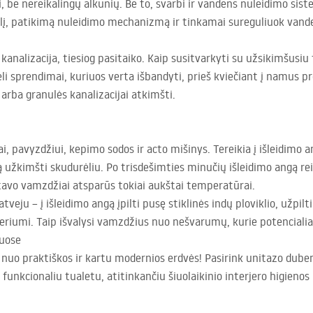
 be nereikalingų alkūnių. Be to, svarbi ir vandens nuleidimo sis
lį, patikimą nuleidimo mechanizmą ir tinkamai sureguliuok vand
u kanalizacija, tiesiog pasitaiko. Kaip susitvarkyti su užsikimšusiu
eli sprendimai, kuriuos verta išbandyti, prieš kviečiant į namus p
arba granulės kanalizacijai atkimšti.
i, pavyzdžiui, kepimo sodos ir acto mišinys. Tereikia į išleidimo an
 užkimšti skudurėliu. Po trisdešimties minučių išleidimo angą re
d tavo vamzdžiai atsparūs tokiai aukštai temperatūrai.
veju – į išleidimo angą įpilti pusę stiklinės indų ploviklio, užpilt
eriumi. Taip išvalysi vamzdžius nuo nešvarumų, kurie potencialiai
muose
a nuo praktiškos ir kartu modernios erdvės! Pasirink unitazo dubenį
s funkcionaliu tualetu, atitinkančiu šiuolaikinio interjero higienos