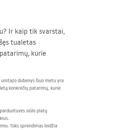
 Ir kaip tik svarstai,
šęs tualetas
patarimų, kurie
ie unitazo dubenys šiuo metu yra
letą konkrečių patarimų, kurie
 parduotuvės siūlo platų
kius.
rėmo. Toks sprendimas leidžia