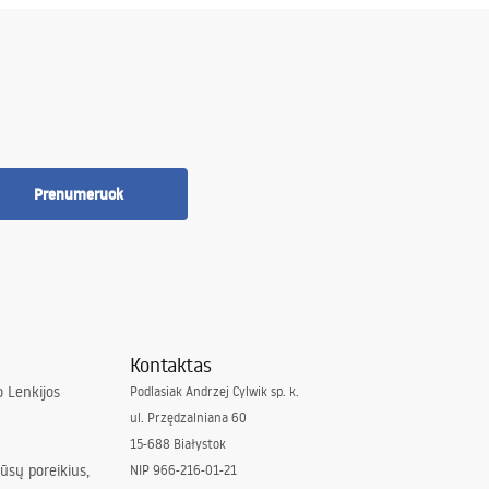
Prenumeruok
Kontaktas
 Lenkijos
Podlasiak Andrzej Cylwik sp. k.
ul. Przędzalniana 60
15-688 Białystok
jūsų poreikius,
NIP 966-216-01-21