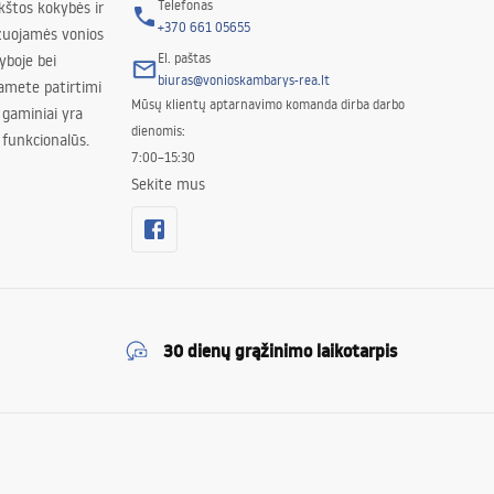
Telefonas
kštos kokybės ir
+370 661 05655
izuojamės vonios
El. paštas
yboje bei
biuras@vonioskambarys-rea.lt
amete patirtimi
Mūsų klientų aptarnavimo komanda dirba darbo
 gaminiai yra
dienomis:
 funkcionalūs.
7:00–15:30
Sekite mus
30 dienų grąžinimo laikotarpis