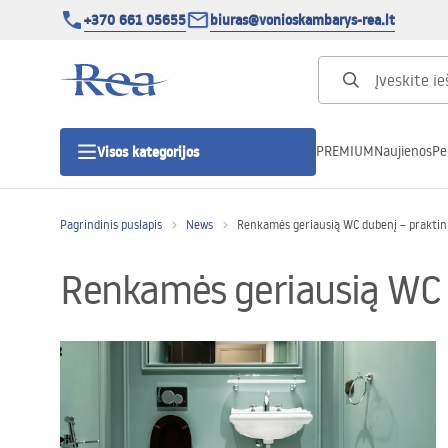
+370 661 05655
biuras@vonioskambarys-rea.lt
PREMIUM
Naujienos
Pe
Visos kategorijos
Pagrindinis puslapis
News
Renkamės geriausią WC dubenį – praktini
Dušo kabinos
Renkamės geriausią WC d
Dušo durys
Vonios dušo padėklai
Linijiniai dušo kanalai