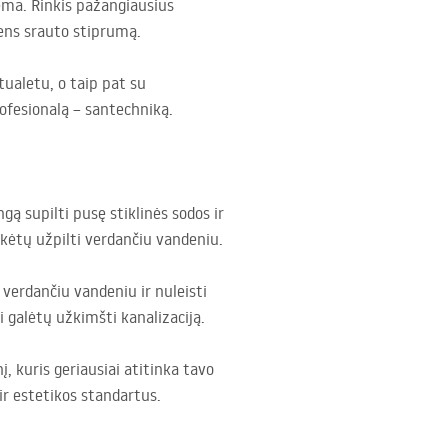
tema. Rinkis pažangiausius
ens srauto stiprumą.
 tualetu, o taip pat su
rofesionalą – santechniką.
gą supilti pusę stiklinės sodos ir
ikėtų užpilti verdančiu vandeniu.
i verdančiu vandeniu ir nuleisti
 galėtų užkimšti kanalizaciją.
, kuris geriausiai atitinka tavo
 ir estetikos standartus.