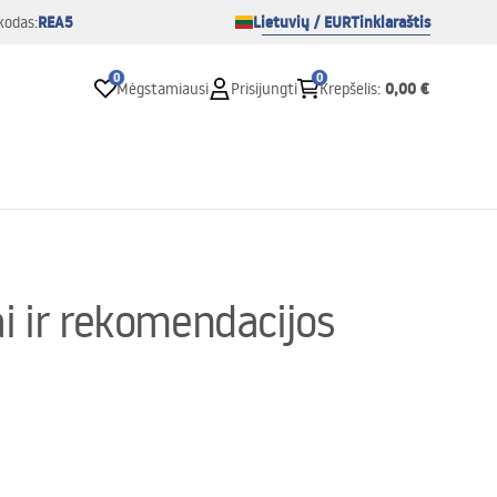
REA5
Lietuvių / EUR
Tinklaraštis
kodas:
0
0
0,00 €
Mėgstamiausi
Prisijungti
Krepšelis
:
i ir rekomendacijos