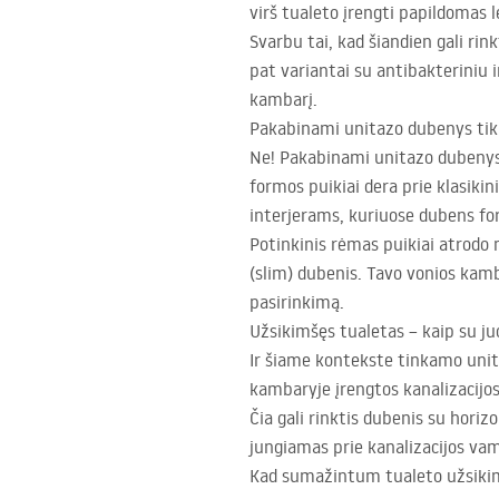
virš tualeto įrengti papildomas 
Svarbu tai, kad šiandien gali ri
pat variantai su antibakteriniu i
kambarį.
Pakabinami unitazo dubenys tik 
Ne! Pakabinami unitazo dubenys t
formos puikiai dera prie klasiki
interjerams, kuriuose dubens fo
Potinkinis rėmas puikiai atrodo 
(slim) dubenis. Tavo vonios kamb
pasirinkimą.
Užsikimšęs tualetas – kaip su ju
Ir šiame kontekste tinkamo unita
kambaryje įrengtos kanalizacijos
Čia gali rinktis dubenis su horizo
jungiamas prie kanalizacijos va
Kad sumažintum tualeto užsikimš