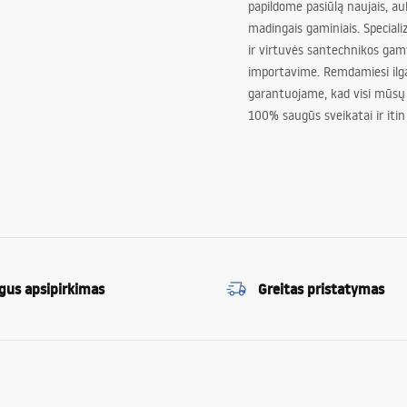
papildome pasiūlą naujais, au
madingais gaminiais. Special
ir virtuvės santechnikos gam
importavime. Remdamiesi ilg
garantuojame, kad visi mūsų
100% saugūs sveikatai ir itin
gus apsipirkimas
Greitas pristatymas