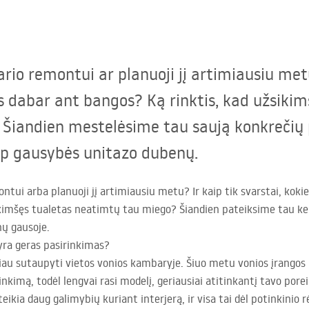
io remontui ar planuoji jį artimiausiu metu?
 dabar ant bangos? Ką rinktis, kad užsikim
Šiandien mestelėsime tau saują konkrečių 
rp gausybės unitazo dubenų.
ntui arba planuoji jį artimiausiu metu? Ir kaip tik svarstai, kok
ikimšęs tualetas neatimtų tau miego? Šiandien pateiksime tau ke
ų gausoje.
ra geras pasirinkimas?
biau sutaupyti vietos vonios kambaryje. Šiuo metu vonios įrangos
nkimą, todėl lengvai rasi modelį, geriausiai atitinkantį tavo porei
ikia daug galimybių kuriant interjerą, ir visa tai dėl potinkinio 