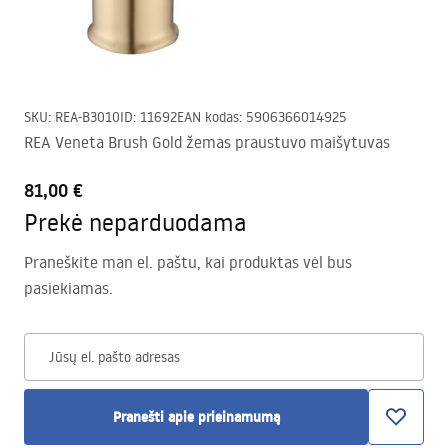
SKU
:
REA-B3010
ID
:
11692
EAN kodas
:
5906366014925
REA Veneta Brush Gold žemas praustuvo maišytuvas
81,00 €
Prekė neparduodama
Praneškite man el. paštu, kai produktas vėl bus
pasiekiamas.
Jūsų el. pašto adresas
Pranešti apie prieinamumą