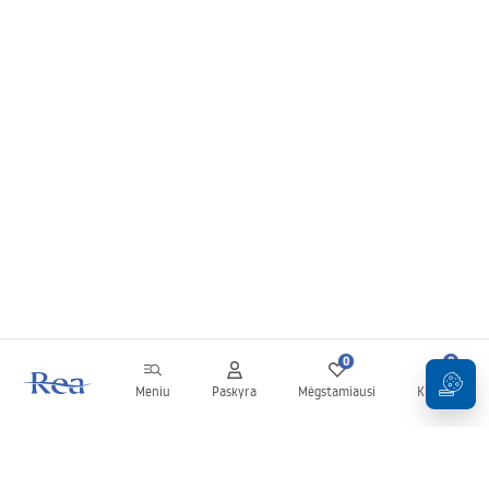
0
0
Meniu
Paskyra
Mėgstamiausi
Krepšelis
Naujienlaiškis