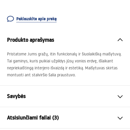
Paklauskite apie prekę
Produkto aprašymas
Pristatome Jums gražų, itin funkcionalų ir šiuolaikišką maišytuvą.
Tai gaminys, kuris puikiai užpildys jūsų vonios erdvę, išlaikant
nepriekaištingą interjero išvaizdą ir estetiką. Maišytuvas skirtas
montuoti ant stalviršio šalia praustuvo.
Savybės
Baterijos Tipas
kriauklės
Atsisiunčiami failai (3)
Montavimo būdas
Pastatoma